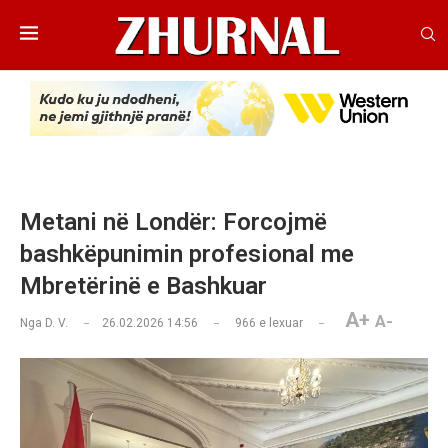
Metani në Londër: Forcojmë
bashkëpunimin profesional me
Mbretërinë e Bashkuar
A+
A-
Nga
D. V.
26.02.2026 14:56
966
e lexuar