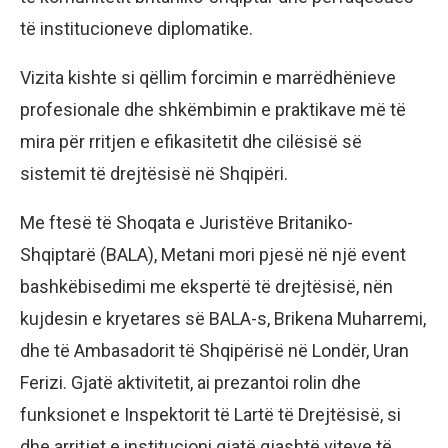
të institucioneve diplomatike.
Vizita kishte si qëllim forcimin e marrëdhënieve
profesionale dhe shkëmbimin e praktikave më të
mira për rritjen e efikasitetit dhe cilësisë së
sistemit të drejtësisë në Shqipëri.
Me ftesë të Shoqata e Juristëve Britaniko-
Shqiptarë (BALA), Metani mori pjesë në një event
bashkëbisedimi me ekspertë të drejtësisë, nën
kujdesin e kryetares së BALA-s, Brikena Muharremi,
dhe të Ambasadorit të Shqipërisë në Londër, Uran
Ferizi. Gjatë aktivitetit, ai prezantoi rolin dhe
funksionet e Inspektorit të Lartë të Drejtësisë, si
dhe arritjet e institucioni gjatë gjashtë viteve të