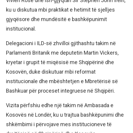
Vivien Rose dhe ish-gjyqtari Sir Stephen John Irëin,
ku u diskutua mbi praktikat e hetimit të sjelljes
gjyqësore dhe mundësitë e bashkëpunimit
institucional.
Delegacioni i ILD-së zhvilloi gjithashtu takim në
Parlamenti Britanik me deputetin Martin Vickers,
kryetar i grupit të miqësisë me Shqipërinë dhe
Kosovën, duke diskutuar mbi reformat
institucionale dhe mbështetjen e Mbretërisë së
Bashkuar për proceset integruese në Shqipëri.
Vizita përfshiu edhe një takim në Ambasada e
Kosovës në Londër, ku u trajtua bashkëpunimi dhe
shkëmbimi i përvojave mes institucioneve të