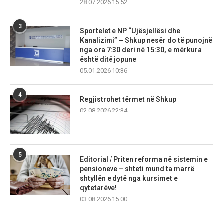
28.07.2026 15:52
3
Sportelet e NP “Ujësjellësi dhe
Kanalizimi” – Shkup nesër do të punojnë
nga ora 7:30 deri në 15:30, e mërkura
është ditë jopune
05.01.2026 10:36
4
Regjistrohet tërmet në Shkup
02.08.2026 22:34
5
Editorial / Priten reforma në sistemin e
pensioneve – shteti mund ta marrë
shtyllën e dytë nga kursimet e
qytetarëve!
03.08.2026 15:00