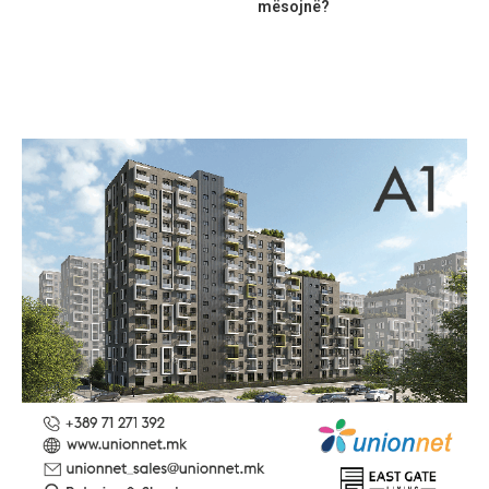
mësojnë?