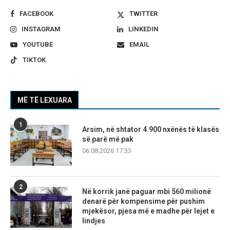
FACEBOOK
TWITTER
INSTAGRAM
LINKEDIN
YOUTUBE
EMAIL
TIKTOK
MË TË LEXUARA
1
Arsim, në shtator 4.900 nxënës të klasës
së parë më pak
06.08.2026 17:33
2
Në korrik janë paguar mbi 560 milionë
denarë për kompensime për pushim
mjekësor, pjesa më e madhe për lejet e
lindjes