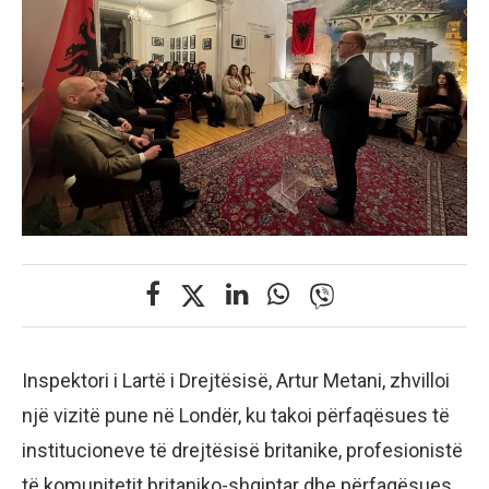
Inspektori i Lartë i Drejtësisë, Artur Metani, zhvilloi
një vizitë pune në Londër, ku takoi përfaqësues të
institucioneve të drejtësisë britanike, profesionistë
të komunitetit britaniko-shqiptar dhe përfaqësues