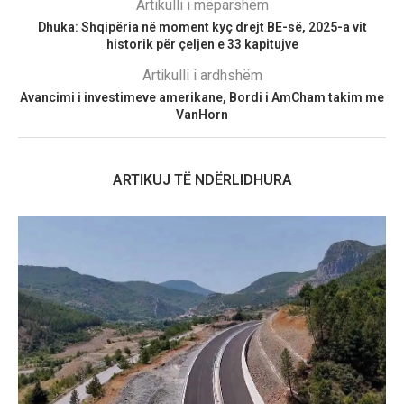
Artikulli i mëparshëm
Dhuka: Shqipëria në moment kyç drejt BE-së, 2025-a vit
historik për çeljen e 33 kapitujve
Artikulli i ardhshëm
Avancimi i investimeve amerikane, Bordi i AmCham takim me
VanHorn
ARTIKUJ TË NDËRLIDHURA