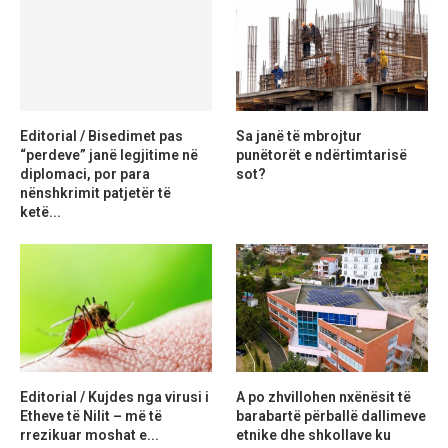
Editorial / Bisedimet pas
Sa janë të mbrojtur
“perdeve” janë legjitime në
punëtorët e ndërtimtarisë
diplomaci, por para
sot?
nënshkrimit patjetër të
ketë...
Editorial / Kujdes nga virusi i
A po zhvillohen nxënësit të
Etheve të Nilit – më të
barabartë përballë dallimeve
rrezikuar moshat e...
etnike dhe shkollave ku