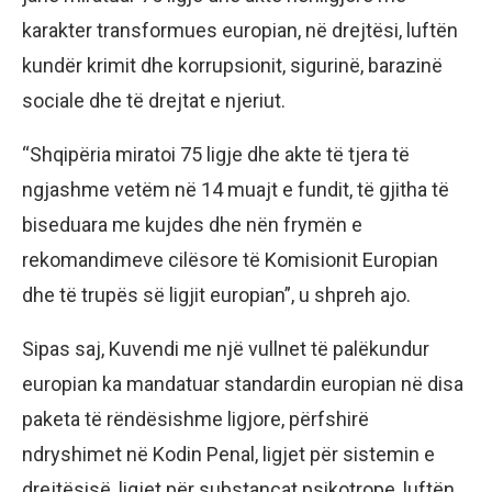
karakter transformues europian, në drejtësi, luftën
kundër krimit dhe korrupsionit, sigurinë, barazinë
sociale dhe të drejtat e njeriut.
“Shqipëria miratoi 75 ligje dhe akte të tjera të
ngjashme vetëm në 14 muajt e fundit, të gjitha të
biseduara me kujdes dhe nën frymën e
rekomandimeve cilësore të Komisionit Europian
dhe të trupës së ligjit europian”, u shpreh ajo.
Sipas saj, Kuvendi me një vullnet të palëkundur
europian ka mandatuar standardin europian në disa
paketa të rëndësishme ligjore, përfshirë
ndryshimet në Kodin Penal, ligjet për sistemin e
drejtësisë, ligjet për substancat psikotrope, luftën