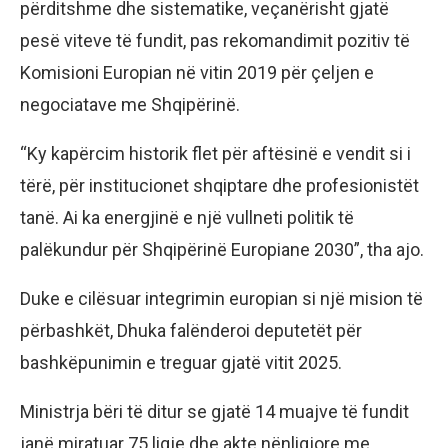
përditshme dhe sistematike, veçanërisht gjatë
pesë viteve të fundit, pas rekomandimit pozitiv të
Komisioni Europian në vitin 2019 për çeljen e
negociatave me Shqipërinë.
“Ky kapërcim historik flet për aftësinë e vendit si i
tërë, për institucionet shqiptare dhe profesionistët
tanë. Ai ka energjinë e një vullneti politik të
palëkundur për Shqipërinë Europiane 2030”, tha ajo.
Duke e cilësuar integrimin europian si një mision të
përbashkët, Dhuka falënderoi deputetët për
bashkëpunimin e treguar gjatë vitit 2025.
Ministrja bëri të ditur se gjatë 14 muajve të fundit
janë miratuar 75 ligje dhe akte nënligjore me