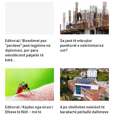
Editorial / Bisedimet pas
Sa janë të mbrojtur
“perdeve” janë legjitime në
punëtorët e ndërtimtarisë
diplomaci, por para
sot?
nënshkrimit patjetër të
ketë...
Editorial / Kujdes nga virusi i
A po zhvillohen nxënësit të
Etheve të Nilit – më të
barabartë përballë dallimeve