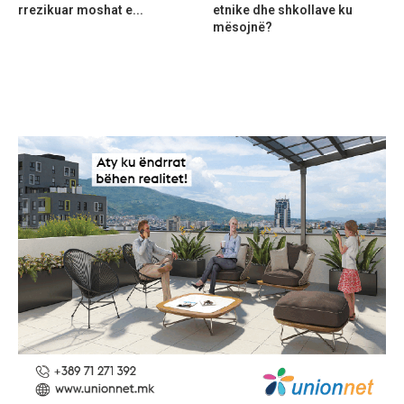
rrezikuar moshat e...
etnike dhe shkollave ku
mësojnë?