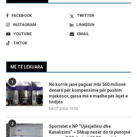
FACEBOOK
TWITTER
INSTAGRAM
LINKEDIN
YOUTUBE
EMAIL
TIKTOK
MË TË LEXUARA
1
Në korrik janë paguar mbi 560 milionë
denarë për kompensime për pushim
mjekësor, pjesa më e madhe për lejet e
lindjes
28.07.2026 15:52
2
Sportelet e NP “Ujësjellësi dhe
Kanalizimi” – Shkup nesër do të punojnë