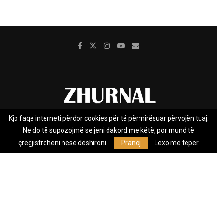
Kjo faqe interneti përdor cookies për të përmirësuar përvojën tuaj.
Rreth nesh
Impresumi
Marketing
Kontakt
Ne do të supozojmë se jeni dakord me këtë, por mund të
Privacy Policy
çregjistroheni nëse dëshironi.
Pranoj
Lexo më tepër
Zhurnal.mk është Agjenci e Lajmeve e pavarur, e themeluar në vitin
2009, që e mbulon Maqedoninë, Kosovën, Shqipërinë edhe lajmet
nga bota.
@2026 - All Right Reserved. Designed and Developed by
Anet.Com.Mk