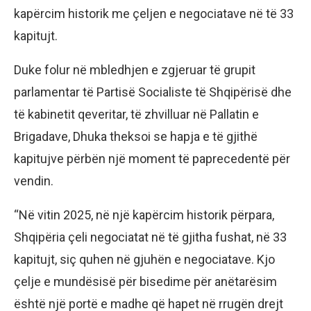
kapërcim historik me çeljen e negociatave në të 33
kapitujt.
Duke folur në mbledhjen e zgjeruar të grupit
parlamentar të Partisë Socialiste të Shqipërisë dhe
të kabinetit qeveritar, të zhvilluar në Pallatin e
Brigadave, Dhuka theksoi se hapja e të gjithë
kapitujve përbën një moment të paprecedentë për
vendin.
“Në vitin 2025, në një kapërcim historik përpara,
Shqipëria çeli negociatat në të gjitha fushat, në 33
kapitujt, siç quhen në gjuhën e negociatave. Kjo
çelje e mundësisë për bisedime për anëtarësim
është një portë e madhe që hapet në rrugën drejt