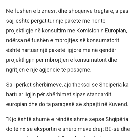
Në fushën e biznesit dhe shoqërive tregtare, sipas
saj, është përgatitur një paketë me nëntë
projektligje në konsultim me Komisionin Europian,
ndërsa në fushën e mbrojtjes së konsumatorit
është hartuar një paketë ligjore me në qendër
projektligjin për mbrojtjen e konsumatorit dhe
ngritjen e një agjencie të posaçme.
Sa i përket shërbimeve, ajo theksoi se Shqipëria ka
hartuar ligjin për shërbimet sipas standardit
europian dhe do ta paraqesë së shpejti në Kuvend.
“Kjo është shumë e rëndësishme sepse Shqipëria
do të nxisë eksportin e shërbimeve drejt BE-së dhe