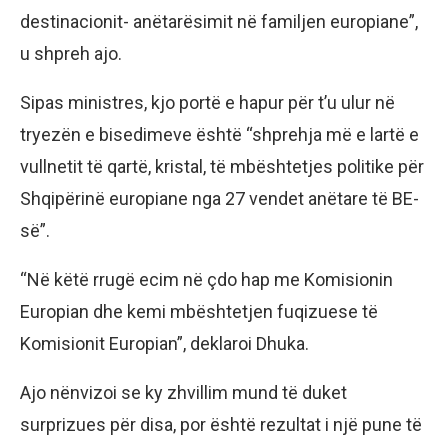
destinacionit- anëtarësimit në familjen europiane”,
u shpreh ajo.
Sipas ministres, kjo portë e hapur për t’u ulur në
tryezën e bisedimeve është “shprehja më e lartë e
vullnetit të qartë, kristal, të mbështetjes politike për
Shqipërinë europiane nga 27 vendet anëtare të BE-
së”.
“Në këtë rrugë ecim në çdo hap me Komisionin
Europian dhe kemi mbështetjen fuqizuese të
Komisionit Europian”, deklaroi Dhuka.
Ajo nënvizoi se ky zhvillim mund të duket
surprizues për disa, por është rezultat i një pune të