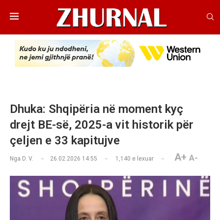
Dhuka: Shqipëria në moment kyç
drejt BE-së, 2025-a vit historik për
çeljen e 33 kapitujve
A+
A-
Nga
D. V.
26.02.2026 14:55
1,140
e lexuar