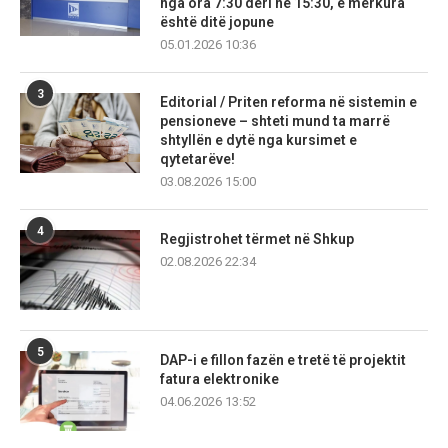
nga ora 7:30 deri në 15:30, e mërkura
është ditë jopune
05.01.2026 10:36
3
Editorial / Priten reforma në sistemin e
pensioneve – shteti mund ta marrë
shtyllën e dytë nga kursimet e
qytetarëve!
03.08.2026 15:00
4
Regjistrohet tërmet në Shkup
02.08.2026 22:34
5
DAP-i e fillon fazën e tretë të projektit
fatura elektronike
04.06.2026 13:52