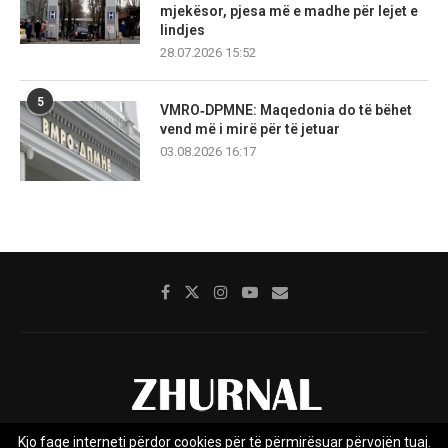
mjekësor, pjesa më e madhe për lejet e
lindjes
28.07.2026 15:52
5
VMRO‑DPMNE: Maqedonia do të bëhet
vend më i mirë për të jetuar
03.08.2026 16:17
Kjo faqe interneti përdor cookies për të përmirësuar përvojën tuaj.