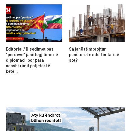
Editorial / Bisedimet pas
Sa janë të mbrojtur
“perdeve” janë legjitime në
punëtorët e ndërtimtarisë
diplomaci, por para
sot?
nënshkrimit patjetër të
ketë...