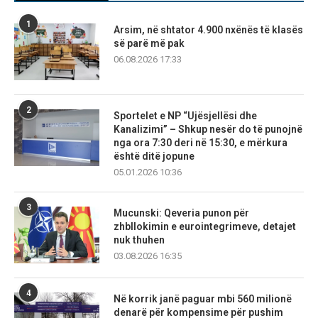
1
Arsim, në shtator 4.900 nxënës të klasës
së parë më pak
06.08.2026 17:33
2
Sportelet e NP “Ujësjellësi dhe
Kanalizimi” – Shkup nesër do të punojnë
nga ora 7:30 deri në 15:30, e mërkura
është ditë jopune
05.01.2026 10:36
3
Mucunski: Qeveria punon për
zhbllokimin e eurointegrimeve, detajet
nuk thuhen
03.08.2026 16:35
4
Në korrik janë paguar mbi 560 milionë
denarë për kompensime për pushim