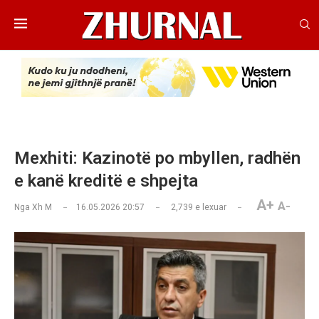
Mexhiti: Kazinotë po mbyllen, radhën
e kanë kreditë e shpejta
A+
A-
Nga
Xh M
16.05.2026 20:57
2,739
e lexuar