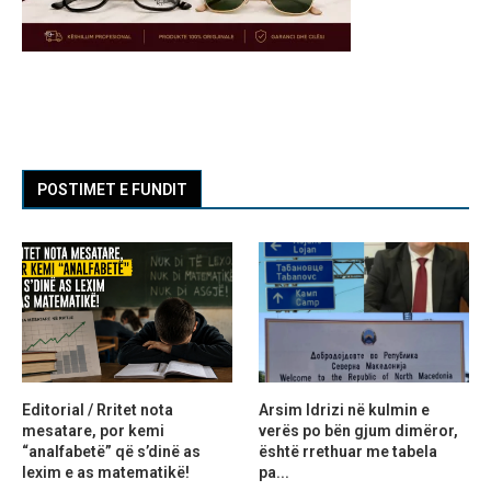
POSTIMET E FUNDIT
Editorial / Rritet nota
Arsim Idrizi në kulmin e
mesatare, por kemi
verës po bën gjum dimëror,
“analfabetë” që s’dinë as
është rrethuar me tabela
lexim e as matematikë!
pa...