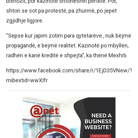
bixhozit, por kazinotë shtoheshin përditë. Por,
shton se sot pa protestë, pa zhurmë, po jepet
zgjidhje ligjore.
”Sepse kur japim zotim para qytetarëve , nuk bëjmë
propagandë, e bëjmë realitet. Kazinotë po mbyllen,
radhën e kanë kreditë e shpejta”, ka thënë Mexhiti.
https://www.facebook.com/share/r/1EjD35VNew/?
mibextid=wwXIfr