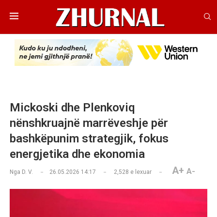
Mickoski dhe Plenkoviq
nënshkruajnë marrëveshje për
bashkëpunim strategjik, fokus
energjetika dhe ekonomia
A+
A-
Nga
D. V.
26.05.2026 14:17
2,528
e lexuar