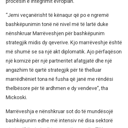
procesin e integrimit evropian.
“Jemi veçanërisht të kënaqur që po e ngremë
bashkëpunimin tonë në nivel më të lartë duke
nënshkruar Marrëveshjen për bashkëpunim
strategjik midis dy qeverive. Kjo marrëveshje është
më shumë se sa një akt diplomatik. Ajo përfaqëson
një kornizë për një partneritet afatgjatë dhe një
angazhim të qartë strategjik për të thelluar
marrëdhëniet tona në fusha që janë me rëndësi
thelbësore për të ardhmen e dy vendeve”, tha
Mickoski.
Marrëveshja e nënshkruar sot do të mundësojë
bashkëpunim edhe më intensiv në disa sektorë