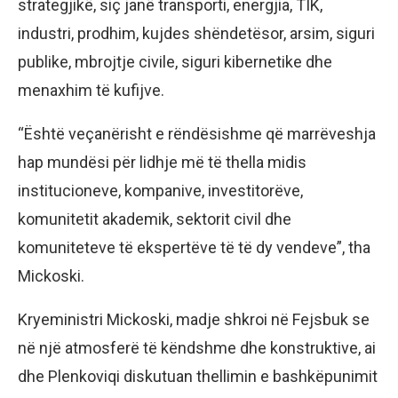
strategjikë, siç janë transporti, energjia, TIK,
industri, prodhim, kujdes shëndetësor, arsim, siguri
publike, mbrojtje civile, siguri kibernetike dhe
menaxhim të kufijve.
“Është veçanërisht e rëndësishme që marrëveshja
hap mundësi ​​për lidhje më të thella midis
institucioneve, kompanive, investitorëve,
komunitetit akademik, sektorit civil dhe
komuniteteve të ekspertëve të të dy vendeve”, tha
Mickoski.
Kryeministri Mickoski, madje shkroi në Fejsbuk se
në një atmosferë të këndshme dhe konstruktive, ai
dhe Plenkoviqi diskutuan thellimin e bashkëpunimit