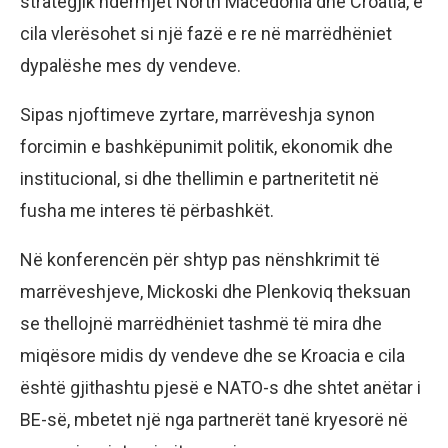
strategjik ndërmjet North Macedonia dhe Croatia, e
cila vlerësohet si një fazë e re në marrëdhëniet
dypalëshe mes dy vendeve.
Sipas njoftimeve zyrtare, marrëveshja synon
forcimin e bashkëpunimit politik, ekonomik dhe
institucional, si dhe thellimin e partneritetit në
fusha me interes të përbashkët.
Në konferencën për shtyp pas nënshkrimit të
marrëveshjeve, Mickoski dhe Plenkoviq theksuan
se thellojnë marrëdhëniet tashmë të mira dhe
miqësore midis dy vendeve dhe se Kroacia e cila
është gjithashtu pjesë e NATO-s dhe shtet anëtar i
BE-së, mbetet një nga partnerët tanë kryesorë në