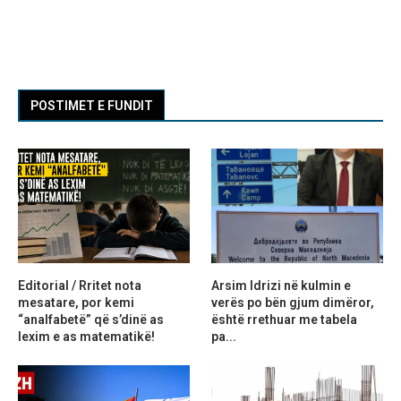
POSTIMET E FUNDIT
Editorial / Rritet nota
Arsim Idrizi në kulmin e
mesatare, por kemi
verës po bën gjum dimëror,
“analfabetë” që s’dinë as
është rrethuar me tabela
lexim e as matematikë!
pa...