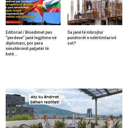
Editorial / Bisedimet pas
Sa janë të mbrojtur
“perdeve” janë legjitime në
punëtorët e ndërtimtarisë
diplomaci, por para
sot?
nënshkrimit patjetër të
ketë...