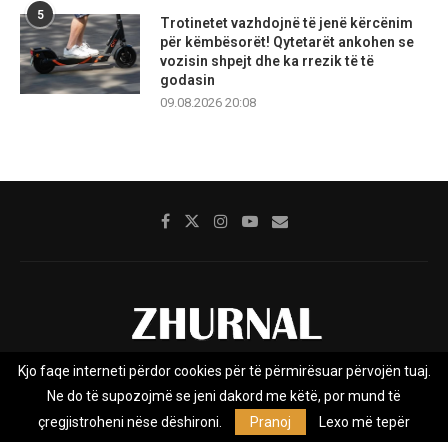
5
Trotinetet vazhdojnë të jenë kërcënim
për këmbësorët! Qytetarët ankohen se
vozisin shpejt dhe ka rrezik të të
godasin
09.08.2026 20:08
Kjo faqe interneti përdor cookies për të përmirësuar përvojën tuaj.
Rreth nesh
Impresumi
Marketing
Kontakt
Ne do të supozojmë se jeni dakord me këtë, por mund të
Privacy Policy
çregjistroheni nëse dëshironi.
Pranoj
Lexo më tepër
Zhurnal.mk është Agjenci e Lajmeve e pavarur, e themeluar në vitin