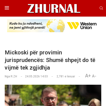
Mickoski për provimin
jurisprudencës: Shumë shpejt do të
vijmë tek zgjidhja
A+
A-
Nga
R.ZH
24.05.2026 14:03
2,781
e lexuar