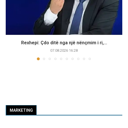
Rexhepi: Çdo ditë nga një nënçmim i ri,...
07.08.2026 16:28
MARKETING