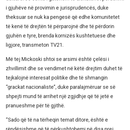
i gjuhëve në provimin e jurisprudencës, duke
theksuar se nuk ka pengesë që edhe komunitetet
të kenë të drejtën të përparojnë dhe të përdorin
gjuhën e tyre, brenda kornizës kushtetuese dhe
ligjore, transmeton TV21.
Më tej Mickoski shtoi se arsimi është çelësi i
zhvillimit dhe se vendimet në këtë drejtim duhet të
tejkalojnë interesat politike dhe të shmangin
“grackat nacionaliste”, duke paralajmëruar se së
shpejti mund të arrihet një zgjidhje që të jetë e
pranueshme për të gjithë.
“Sado që të na tërheqin temat ditore, është e
rëndësishme që të përkushtohemi në disa prej