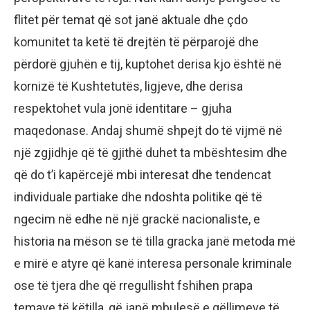
flitet për temat që sot janë aktuale dhe çdo
komunitet ta ketë të drejtën të përparojë dhe
përdorë gjuhën e tij, kuptohet derisa kjo është në
kornizë të Kushtetutës, ligjeve, dhe derisa
respektohet vula jonë identitare – gjuha
maqedonase. Andaj shumë shpejt do të vijmë në
një zgjidhje që të gjithë duhet ta mbështesim dhe
që do t’i kapërcejë mbi interesat dhe tendencat
individuale partiake dhe ndoshta politike që të
ngecim në edhe në një grackë nacionaliste, e
historia na mëson se të tilla gracka janë metoda më
e mirë e atyre që kanë interesa personale kriminale
ose të tjera dhe që rregullisht fshihen prapa
temave të këtilla, që janë mbulesë e qëllimeve të