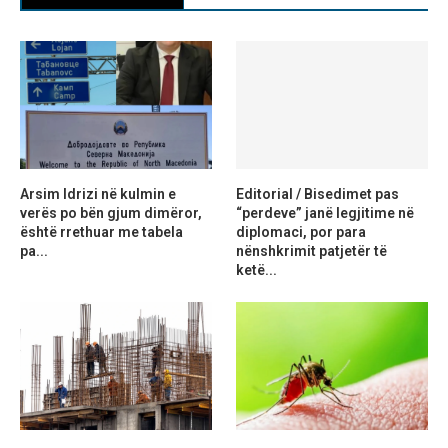
Arsim Idrizi në kulmin e
Editorial / Bisedimet pas
verës po bën gjum dimëror,
“perdeve” janë legjitime në
është rrethuar me tabela
diplomaci, por para
pa...
nënshkrimit patjetër të
ketë...