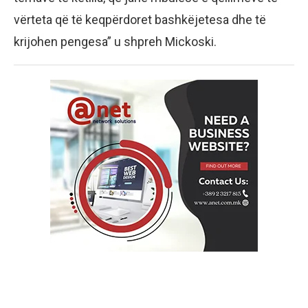
vërteta që të keqpërdoret bashkëjetesa dhe të
krijohen pengesa” u shpreh Mickoski.