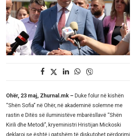
Ohër, 23 maj, Zhurnal.mk –
Duke folur në kishën
“Shën Sofia” në Ohër, në akademinë solemne me
rastin e Ditës së iluministëve mbarësllavë “Shën
Kirili dhe Metodi”, kryeministri Hristijan Mickoski
deklaroi se është i gatshëm të diskutohet përdorimi