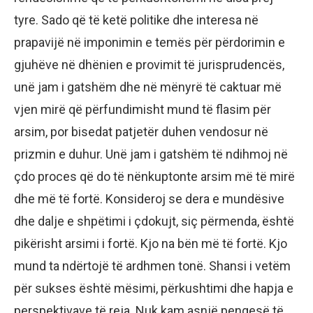
tyre. Sado që të ketë politike dhe interesa në
prapavijë në imponimin e temës për përdorimin e
gjuhëve në dhënien e provimit të jurisprudencës,
unë jam i gatshëm dhe në mënyrë të caktuar më
vjen mirë që përfundimisht mund të flasim për
arsim, por bisedat patjetër duhen vendosur në
prizmin e duhur. Unë jam i gatshëm të ndihmoj në
çdo proces që do të nënkuptonte arsim më të mirë
dhe më të fortë. Konsideroj se dera e mundësive
dhe dalje e shpëtimi i çdokujt, siç përmenda, është
pikërisht arsimi i fortë. Kjo na bën më të fortë. Kjo
mund ta ndërtojë të ardhmen tonë. Shansi i vetëm
për sukses është mësimi, përkushtimi dhe hapja e
perspektivave të reja. Nuk kam asnjë pengesë të