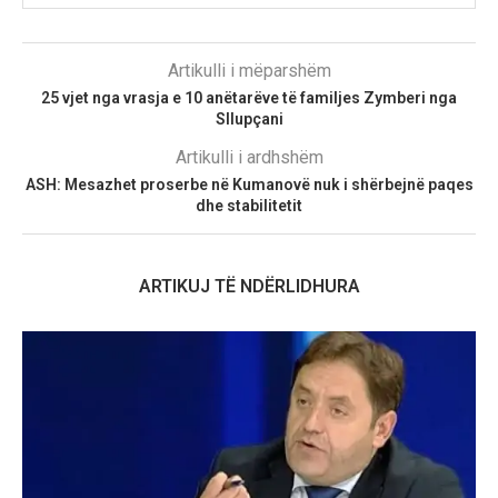
Artikulli i mëparshëm
25 vjet nga vrasja e 10 anëtarëve të familjes Zymberi nga
Sllupçani
Artikulli i ardhshëm
ASH: Mesazhet proserbe në Kumanovë nuk i shërbejnë paqes
dhe stabilitetit
ARTIKUJ TË NDËRLIDHURA