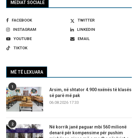
MEDIAT SOCIALE
FACEBOOK
TWITTER
INSTAGRAM
LINKEDIN
YOUTUBE
EMAIL
TIKTOK
MË TË LEXUARA
1
Arsim, në shtator 4.900 nxënës të klasës
së parë më pak
06.08.2026 17:33
2
Në korrik janë paguar mbi 560 milionë
denarë për kompensime për pushim