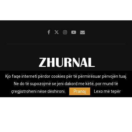
Kjo faqe interneti përdor cookies për të përmirësuar përvojën tuaj.
Rreth nesh
Impresumi
Marketing
Kontakt
Ne do të supozojmë se jeni dakord me këtë, por mund të
Privacy Policy
çregjistroheni nëse dëshironi.
Pranoj
Lexo më tepër
Zhurnal.mk është Agjenci e Lajmeve e pavarur, e themeluar në vitin
2009, që e mbulon Maqedoninë, Kosovën, Shqipërinë edhe lajmet
nga bota.
@2026 - All Right Reserved. Designed and Developed by
Anet.Com.Mk