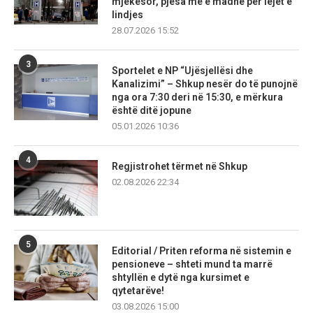
mjekësor, pjesa më e madhe për lejet e
lindjes
28.07.2026 15:52
3
Sportelet e NP “Ujësjellësi dhe
Kanalizimi” – Shkup nesër do të punojnë
nga ora 7:30 deri në 15:30, e mërkura
është ditë jopune
05.01.2026 10:36
4
Regjistrohet tërmet në Shkup
02.08.2026 22:34
5
Editorial / Priten reforma në sistemin e
pensioneve – shteti mund ta marrë
shtyllën e dytë nga kursimet e
qytetarëve!
03.08.2026 15:00