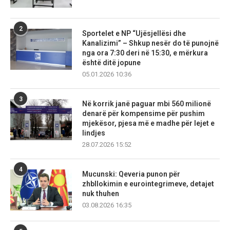
2
Sportelet e NP “Ujësjellësi dhe
Kanalizimi” – Shkup nesër do të punojnë
nga ora 7:30 deri në 15:30, e mërkura
është ditë jopune
05.01.2026 10:36
3
Në korrik janë paguar mbi 560 milionë
denarë për kompensime për pushim
mjekësor, pjesa më e madhe për lejet e
lindjes
28.07.2026 15:52
4
Mucunski: Qeveria punon për
zhbllokimin e eurointegrimeve, detajet
nuk thuhen
03.08.2026 16:35