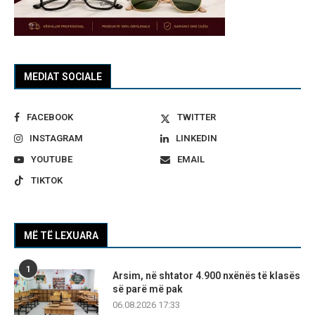
MEDIAT SOCIALE
FACEBOOK
TWITTER
INSTAGRAM
LINKEDIN
YOUTUBE
EMAIL
TIKTOK
MË TË LEXUARA
1
Arsim, në shtator 4.900 nxënës të klasës
së parë më pak
06.08.2026 17:33