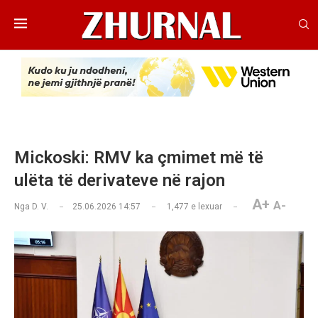
Mickoski: RMV ka çmimet më të
ulëta të derivateve në rajon
A+
A-
Nga
D. V.
25.06.2026 14:57
1,477
e lexuar