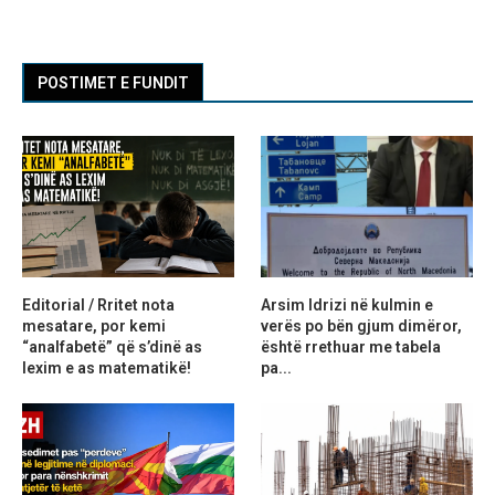
POSTIMET E FUNDIT
Editorial / Rritet nota
Arsim Idrizi në kulmin e
mesatare, por kemi
verës po bën gjum dimëror,
“analfabetë” që s’dinë as
është rrethuar me tabela
lexim e as matematikë!
pa...