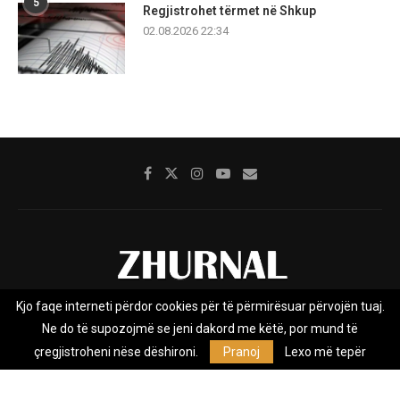
5
Regjistrohet tërmet në Shkup
02.08.2026 22:34
Kjo faqe interneti përdor cookies për të përmirësuar përvojën tuaj.
Rreth nesh
Impresumi
Marketing
Kontakt
Ne do të supozojmë se jeni dakord me këtë, por mund të
Privacy Policy
çregjistroheni nëse dëshironi.
Pranoj
Lexo më tepër
Zhurnal.mk është Agjenci e Lajmeve e pavarur, e themeluar në vitin
2009, që e mbulon Maqedoninë, Kosovën, Shqipërinë edhe lajmet