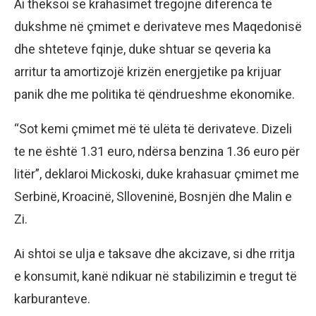
Ai theksoi se krahasimet tregojnë diferenca të
dukshme në çmimet e derivateve mes Maqedonisë
dhe shteteve fqinje, duke shtuar se qeveria ka
arritur ta amortizojë krizën energjetike pa krijuar
panik dhe me politika të qëndrueshme ekonomike.
“Sot kemi çmimet më të ulëta të derivateve. Dizeli
te ne është 1.31 euro, ndërsa benzina 1.36 euro për
litër”, deklaroi Mickoski, duke krahasuar çmimet me
Serbinë, Kroacinë, Slloveninë, Bosnjën dhe Malin e
Zi.
Ai shtoi se ulja e taksave dhe akcizave, si dhe rritja
e konsumit, kanë ndikuar në stabilizimin e tregut të
karburanteve.