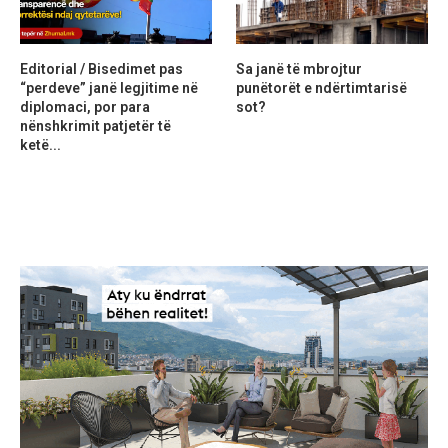
Editorial / Bisedimet pas
Sa janë të mbrojtur
“perdeve” janë legjitime në
punëtorët e ndërtimtarisë
diplomaci, por para
sot?
nënshkrimit patjetër të
ketë...