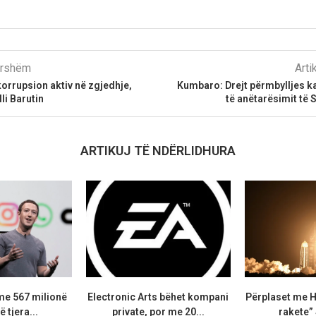
parshëm
Arti
orrupsion aktiv në zgjedhje,
Kumbaro: Drejt përmbylljes ka
i Barutin
të anëtarësimit të 
ARTIKUJ TË NDËRLIDHURA
me 567 milionë
Electronic Arts bëhet kompani
Përplaset me H
ë tjera...
private, por me 20...
rakete”