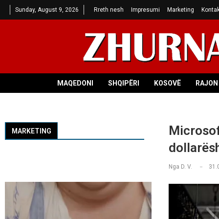
Sunday, August 9, 2026
Rreth nesh
Impresumi
Marketing
Kontak
MAQEDONI
SHQIPËRI
KOSOVË
RAJON 
Microsoft
MARKETING
dollarës
Nga
D. V.
31.