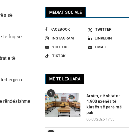
MEDIAT SOCIALE
urës së
FACEBOOK
TWITTER
e të fuqisë
INSTAGRAM
LINKEDIN
YOUTUBE
EMAIL
TIKTOK
rat e të
MË TË LEXUARA
 tërheqjen e
1
Arsim, në shtator
ër e rëndësishme
4.900 nxënës të
klasës së parë më
pak
06.08.2026 17:33