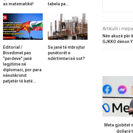
as matematikë!
tabela pa...
Artikulli i më
Nën akuzë për k
GJKKO dënon Yll
Editorial /
Sa janë të mbrojtur
Bisedimet pas
punëtorët e
“perdeve” janë
ndërtimtarisë sot?
legjitime në
diplomaci, por para
nënshkrimit
patjetër të ketë...
Meta gjobitet 
dollarë t