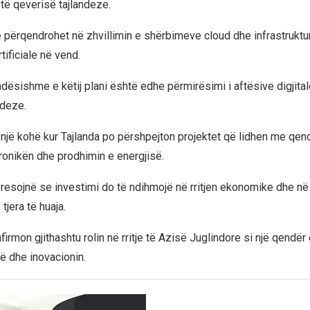
 të qeverisë tajlandeze.
ë përqendrohet në zhvillimin e shërbimeve cloud dhe infrastrukt
tificiale në vend.
dësishme e këtij plani është edhe përmirësimi i aftësive digjital
ndeze.
 një kohë kur Tajlanda po përshpejton projektet që lidhen me qend
ronikën dhe prodhimin e energjisë.
presojnë se investimi do të ndihmojë në rritjen ekonomike dhe në
tjera të huaja.
firmon gjithashtu rolin në rritje të Azisë Juglindore si një qend
ë dhe inovacionin.