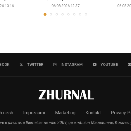
26 10:16
06.08.2026 12:37
06.08.2
BOOK
TWITTER
INSTAGRAM
YOUTUBE
h nesh
Impresumi
Marketing
Kontakt
Privacy P
ve e pavarur, e themeluar në vitin 2009, që e mbulon Maqedoninë, Kosovën,