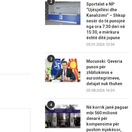
2
Sportelet e NP
“Ujësjellësi dhe
Kanalizimi” – Shkup
nesër do të punojnë
nga ora 7:30 deri në
15:30, e mërkura
është ditë jopune
05.01.2026 10:36
3
Mucunski: Qeveria
punon për
zhbllokimin e
eurointegrimeve,
detajet nuk thuhen
03.08.2026 16:35
4
Në korrik janë paguar
mbi 560 milionë
denarë për
kompensime për
pushim mjekësor,