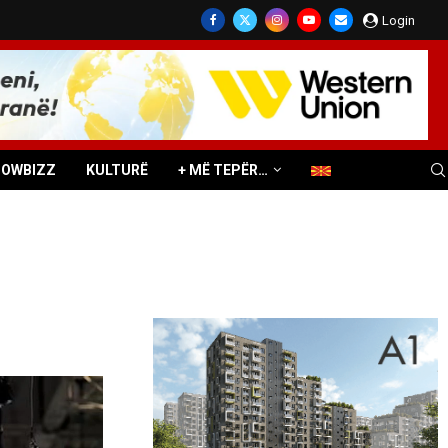
Login
HOWBIZZ
KULTURË
+ MË TEPËR…