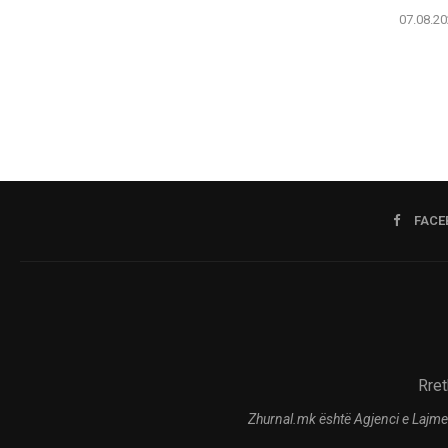
07.08.20
FACE
Rret
Zhurnal.mk është Agjenci e Lajme