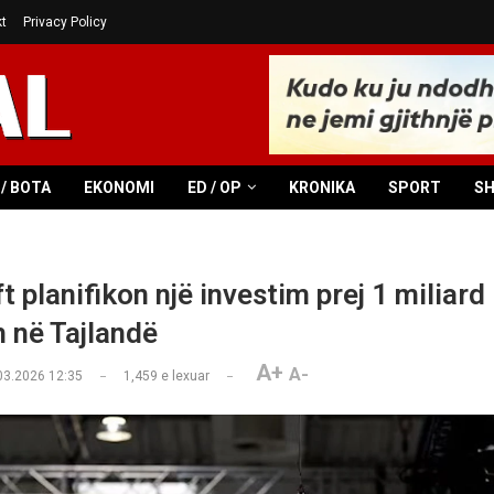
t
Privacy Policy
/ BOTA
EKONOMI
ED / OP
KRONIKA
SPORT
S
 planifikon një investim prej 1 miliard
h në Tajlandë
A+
A-
03.2026 12:35
1,459
e lexuar