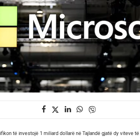
fikon të investojë 1 miliard dollarë në Tajlandë gjatë dy viteve t