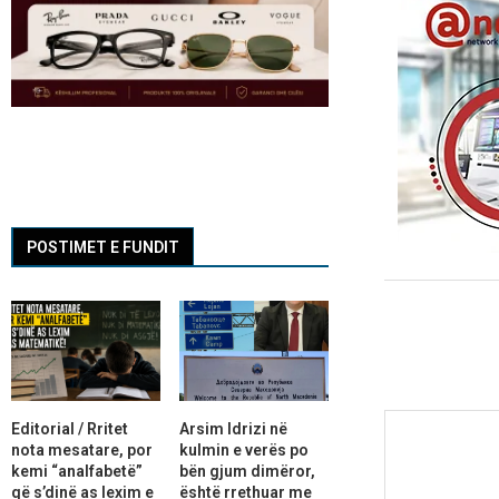
POSTIMET E FUNDIT
Editorial / Rritet
Arsim Idrizi në
nota mesatare, por
kulmin e verës po
kemi “analfabetë”
bën gjum dimëror,
që s’dinë as lexim e
është rrethuar me