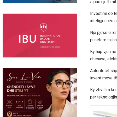
sipas njoftimit
Investimi do t
inteligjencës ar
Një pjesë e rën
punëtore tajla
Ky hap vjen në
dhënave, elekt
Autoritetet sh
investimeve të 
Ky zhvillim kon
për teknologjin