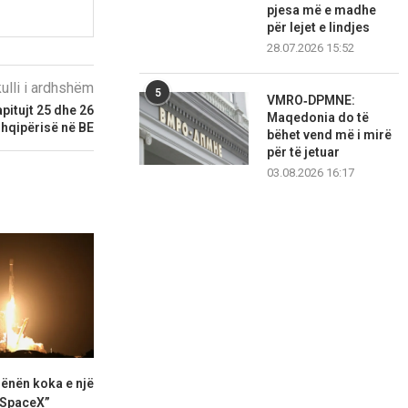
pjesa më e madhe
për lejet e lindjes
28.07.2026 15:52
kulli i ardhshëm
5
VMRO‑DPMNE:
pitujt 25 dhe 26
Maqedonia do të
Shqipërisë në BE
bëhet vend më i mirë
për të jetuar
03.08.2026 16:17
ënën koka e një
Apple do të sjellë funksionin
Llogari të
 SpaceX”
“copy-paste” mes iPhone...
bllokohen pap