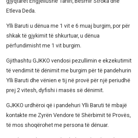
gjyqtarët Engjëllushe Tahiri, Besmir Stroka dhe
Etleva Deda.
Ylli Baruti u dënua me 1 vit e 6 muaj burgim, por për
shkak të gjykimit të shkurtuar, u dënua
përfundimisht me 1 vit burgim.
Gjithashtu GJKKO vendosi pezullimin e ekzekutimit
të vendimit të dënimit me burgim për të pandehurin
Ylli Baruti dhe vënien e tij në provë për një periudhë
prej 2 vitesh, dyfishi i masës së dënimit.
GJKKO urdhëroi që i pandehuri Ylli Baruti të mbajë
kontakte me Zyrën Vendore të Shërbimit të Provës,
të mos shoqërohet me persona të dënuar.