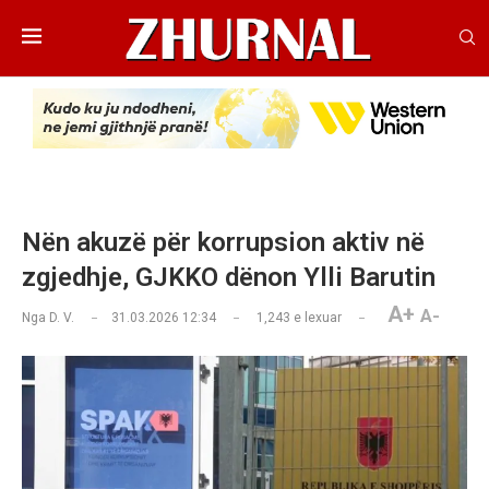
Nën akuzë për korrupsion aktiv në
zgjedhje, GJKKO dënon Ylli Barutin
A+
A-
Nga
D. V.
31.03.2026 12:34
1,243
e lexuar