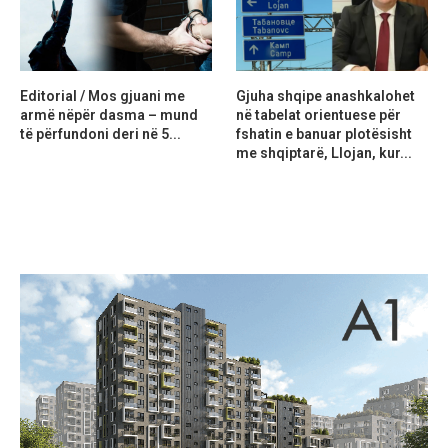
Editorial / Mos gjuani me
Gjuha shqipe anashkalohet
armë nëpër dasma – mund
në tabelat orientuese për
të përfundoni deri në 5...
fshatin e banuar plotësisht
me shqiptarë, Llojan, kur...