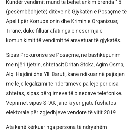
Kundër vendimit mund të bëhet ankim brenda 15
(pesëmbëdhjetë) ditëve në Gjykatën e Posaçme të
Apelit për Korrupsionin dhe Krimin e Organizuar,
Tiranë, duke filluar afati nga e nesërmja e
komunikimit të vendimit të arsyetuar të gjykatës.
Sipas Prokurorisë së Posaçme, në bashkëpunim
me njëri tjetrin, shtetasit Dritan Stoka, Agim Osma,
Alqi Hajdini dhe Ylli Baruti, kanë ndikuar në pajisjen
me leje legalizimi të ndërtimeve pa leje për disa
shtetas, sipas përgjimeve të bisedave telefonike.
Veprimet sipas SPAK janë kryer gjatë fushatës
elektorale për zgjedhjeve vendore të vitit 2019.
Ata kanë kërkuar nga persona të ndryshëm