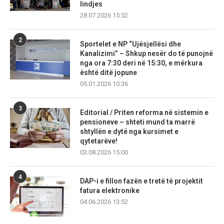
lindjes
28.07.2026 15:52
2
Sportelet e NP “Ujësjellësi dhe
Kanalizimi” – Shkup nesër do të punojnë
nga ora 7:30 deri në 15:30, e mërkura
është ditë jopune
05.01.2026 10:36
3
Editorial / Priten reforma në sistemin e
pensioneve – shteti mund ta marrë
shtyllën e dytë nga kursimet e
qytetarëve!
03.08.2026 15:00
4
DAP-i e fillon fazën e tretë të projektit
fatura elektronike
04.06.2026 13:52