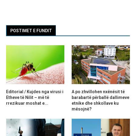
POSTIMET E FUNDIT
Editorial / Kujdes nga virusi i
A po zhvillohen nxënësit të
Etheve të Nilit – më të
barabartë përballë dallimeve
rrezikuar moshat e...
etnike dhe shkollave ku
mësojnë?