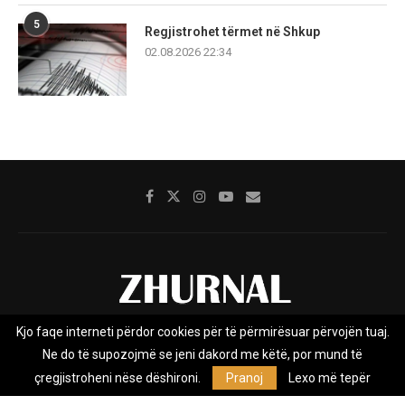
5
Regjistrohet tërmet në Shkup
02.08.2026 22:34
Kjo faqe interneti përdor cookies për të përmirësuar përvojën tuaj.
Rreth nesh
Impresumi
Marketing
Kontakt
Ne do të supozojmë se jeni dakord me këtë, por mund të
Privacy Policy
çregjistroheni nëse dëshironi.
Pranoj
Lexo më tepër
Zhurnal.mk është Agjenci e Lajmeve e pavarur, e themeluar në vitin