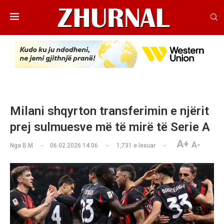
Milani shqyrton transferimin e njërit
prej sulmuesve më të mirë të Serie A
A+
A-
Nga
B.M
06.02.2026 14:06
1,731
e lexuar