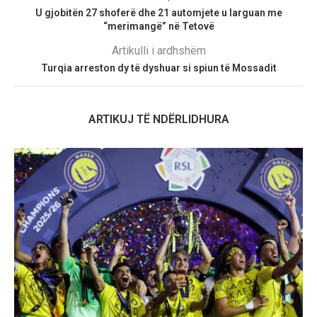
U gjobitën 27 shoferë dhe 21 automjete u larguan me
“merimangë” në Tetovë
Artikulli i ardhshëm
Turqia arreston dy të dyshuar si spiun të Mossadit
ARTIKUJ TË NDËRLIDHURA