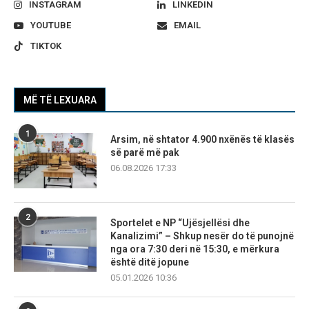
INSTAGRAM
LINKEDIN
YOUTUBE
EMAIL
TIKTOK
MË TË LEXUARA
1
Arsim, në shtator 4.900 nxënës të klasës
së parë më pak
06.08.2026 17:33
2
Sportelet e NP “Ujësjellësi dhe
Kanalizimi” – Shkup nesër do të punojnë
nga ora 7:30 deri në 15:30, e mërkura
është ditë jopune
05.01.2026 10:36