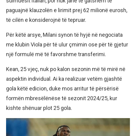
sulmuesit italian, por nuk janë të gatshëm të
paguajnë klauzolën e lirimit prej 62 milionë eurosh,
të cilën e konsiderojnë të tepruar.
Për këtë arsye, Milani synon të hyjë në negociata
me klubin Viola për të ulur çmimin ose për të gjetur
një formulë më të favorshme transferimi.
Kean, 25 vjeç, nuk po kalon sezonin më të mirë në
aspektin individual. Ai ka realizuar vetëm gjashtë
gola këtë edicion, duke mos arritur të përsërisë
formën mbresëlënëse të sezonit 2024/25, kur
kishte shënuar plot 25 gola.