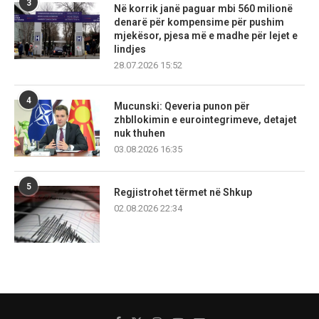
3
Në korrik janë paguar mbi 560 milionë
denarë për kompensime për pushim
mjekësor, pjesa më e madhe për lejet e
lindjes
28.07.2026 15:52
4
Mucunski: Qeveria punon për
zhbllokimin e eurointegrimeve, detajet
nuk thuhen
03.08.2026 16:35
5
Regjistrohet tërmet në Shkup
02.08.2026 22:34