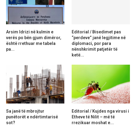
Arsim Idrizi në kulmin e
Editorial / Bisedimet pas
verës po bën gjum dimëror,
“perdeve” janë legjitime në
është rrethuar me tabela
diplomaci, por para
pa...
nënshkrimit patjetër të
ketë...
Sa janë të mbrojtur
Editorial / Kujdes nga virusi i
punëtorët e ndërtimtarisë
Etheve të Nilit – më të
sot?
rrezikuar moshat e...