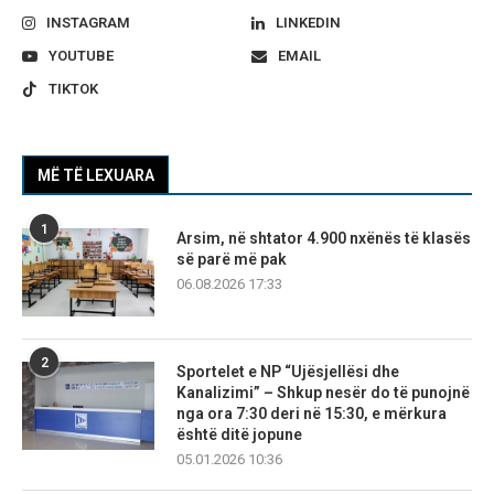
INSTAGRAM
LINKEDIN
YOUTUBE
EMAIL
TIKTOK
MË TË LEXUARA
1
Arsim, në shtator 4.900 nxënës të klasës
së parë më pak
06.08.2026 17:33
2
Sportelet e NP “Ujësjellësi dhe
Kanalizimi” – Shkup nesër do të punojnë
nga ora 7:30 deri në 15:30, e mërkura
është ditë jopune
05.01.2026 10:36