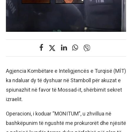
Agjencia Kombëtare e Inteligjencës e Turqisë (MİT)
ka ndaluar dy të dyshuar në Stamboll për akuzat e
spiunazhit në favor të Mossad-it, shërbimit sekret
izraelit.
Operacioni, i koduar “MONITUM”, u zhvillua në
bashkëpunim të ngushtë me prokurorët dhe njësitë