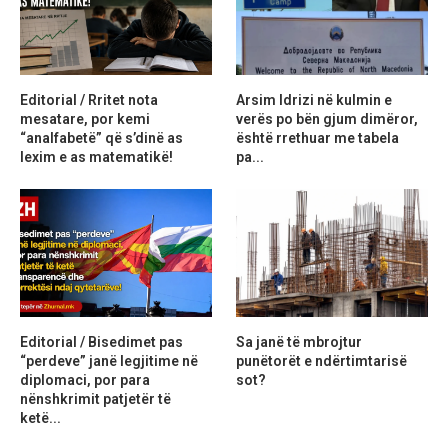
Editorial / Rritet nota
Arsim Idrizi në kulmin e
mesatare, por kemi
verës po bën gjum dimëror,
“analfabetë” që s’dinë as
është rrethuar me tabela
lexim e as matematikë!
pa...
Editorial / Bisedimet pas
Sa janë të mbrojtur
“perdeve” janë legjitime në
punëtorët e ndërtimtarisë
diplomaci, por para
sot?
nënshkrimit patjetër të
ketë...