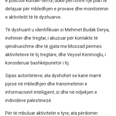
e policisë kundër-terror, duke përfshirë një plan të
detajuar për mbledhjen e provave dhe monitorimin
e aktivitetit të të dyshuarve.
Të dyshuarit u identifikuan si Mehmet Budak Derya,
inxhinier dhe tregtar, i akuzuar për kontakte të
qëndrueshme dhe të gjata me Mossad përmes
aktiviteteve të tij tregtare, dhe Veysel Kerimoglu, i
konsideruar bashkëpunëtor i tij.
Sipas autoriteteve, ata dyshohet se kanë marrë
pjesë në mbledhjen dhe transmetimin e
informacionit inteligjent, si dhe në ndjekjen e
individëve palestinezë.
Për të mbuluar aktivitetin e tyre, ata përdornin