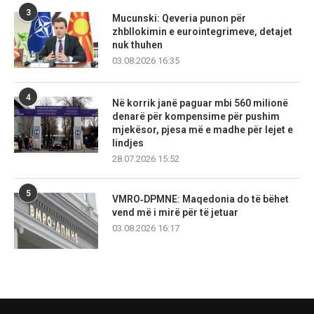
3
Mucunski: Qeveria punon për
zhbllokimin e eurointegrimeve, detajet
nuk thuhen
03.08.2026 16:35
4
Në korrik janë paguar mbi 560 milionë
denarë për kompensime për pushim
mjekësor, pjesa më e madhe për lejet e
lindjes
28.07.2026 15:52
5
VMRO‑DPMNE: Maqedonia do të bëhet
vend më i mirë për të jetuar
03.08.2026 16:17