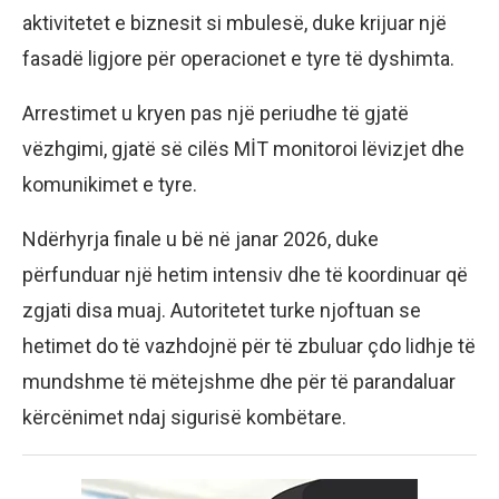
aktivitetet e biznesit si mbulesë, duke krijuar një
fasadë ligjore për operacionet e tyre të dyshimta.
Arrestimet u kryen pas një periudhe të gjatë
vëzhgimi, gjatë së cilës MİT monitoroi lëvizjet dhe
komunikimet e tyre.
Ndërhyrja finale u bë në janar 2026, duke
përfunduar një hetim intensiv dhe të koordinuar që
zgjati disa muaj. Autoritetet turke njoftuan se
hetimet do të vazhdojnë për të zbuluar çdo lidhje të
mundshme të mëtejshme dhe për të parandaluar
kërcënimet ndaj sigurisë kombëtare.