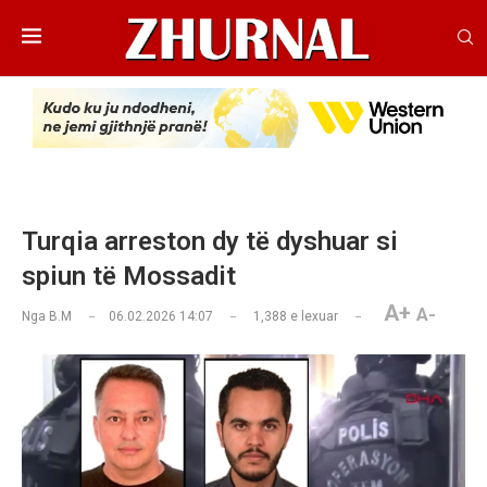
Turqia arreston dy të dyshuar si
spiun të Mossadit
A+
A-
Nga
B.M
06.02.2026 14:07
1,388
e lexuar