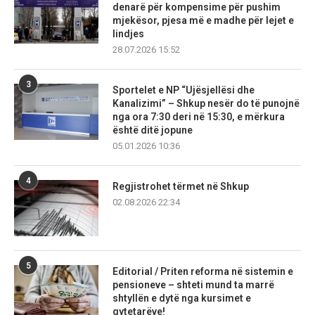
denarë për kompensime për pushim
mjekësor, pjesa më e madhe për lejet e
lindjes
28.07.2026 15:52
3
Sportelet e NP “Ujësjellësi dhe
Kanalizimi” – Shkup nesër do të punojnë
nga ora 7:30 deri në 15:30, e mërkura
është ditë jopune
05.01.2026 10:36
4
Regjistrohet tërmet në Shkup
02.08.2026 22:34
5
Editorial / Priten reforma në sistemin e
pensioneve – shteti mund ta marrë
shtyllën e dytë nga kursimet e
qytetarëve!