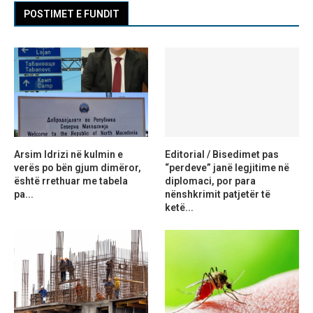
POSTIMET E FUNDIT
Arsim Idrizi në kulmin e
Editorial / Bisedimet pas
verës po bën gjum dimëror,
“perdeve” janë legjitime në
është rrethuar me tabela
diplomaci, por para
pa...
nënshkrimit patjetër të
ketë...