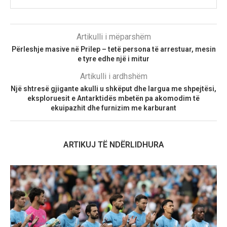
Artikulli i mëparshëm
Përleshje masive në Prilep – tetë persona të arrestuar, mesin
e tyre edhe një i mitur
Artikulli i ardhshëm
Një shtresë gjigante akulli u shkëput dhe largua me shpejtësi,
eksploruesit e Antarktidës mbetën pa akomodim të
ekuipazhit dhe furnizim me karburant
ARTIKUJ TË NDËRLIDHURA