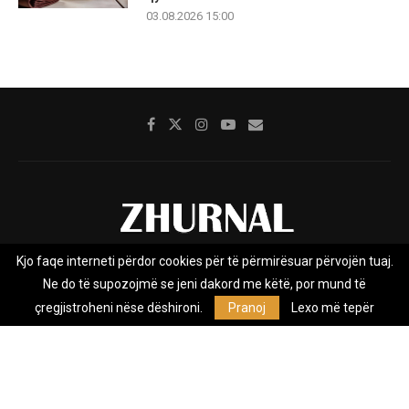
03.08.2026 15:00
Kjo faqe interneti përdor cookies për të përmirësuar përvojën tuaj.
Rreth nesh
Impresumi
Marketing
Kontakt
Ne do të supozojmë se jeni dakord me këtë, por mund të
Privacy Policy
çregjistroheni nëse dëshironi.
Pranoj
Lexo më tepër
Zhurnal.mk është Agjenci e Lajmeve e pavarur, e themeluar në vitin
2009, që e mbulon Maqedoninë, Kosovën, Shqipërinë edhe lajmet
nga bota.
@2026 - All Right Reserved. Designed and Developed by