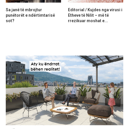
Sa janë të mbrojtur
Editorial / Kujdes nga virusi i
punëtorët e ndërtimtarisë
Etheve të Nilit – më të
sot?
rrezikuar moshat e...