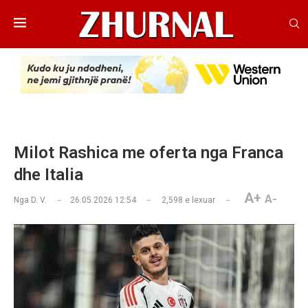
Milot Rashica me oferta nga Franca
dhe Italia
A+
A-
Nga
D. V.
26.05.2026 12:54
2,598
e lexuar