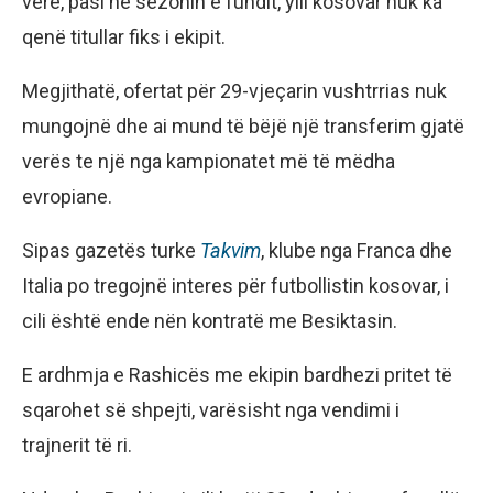
verë, pasi në sezonin e fundit, ylli kosovar nuk ka
qenë titullar fiks i ekipit.
Megjithatë, ofertat për 29-vjeçarin vushtrrias nuk
mungojnë dhe ai mund të bëjë një transferim gjatë
verës te një nga kampionatet më të mëdha
evropiane.
Sipas gazetës turke
Takvim
, klube nga Franca dhe
Italia po tregojnë interes për futbollistin kosovar, i
cili është ende nën kontratë me Besiktasin.
E ardhmja e Rashicës me ekipin bardhezi pritet të
sqarohet së shpejti, varësisht nga vendimi i
trajnerit të ri.