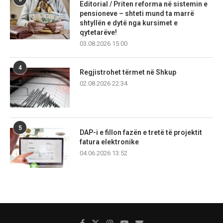
Editorial / Priten reforma në sistemin e
pensioneve – shteti mund ta marrë
shtyllën e dytë nga kursimet e
qytetarëve!
03.08.2026 15:00
4
Regjistrohet tërmet në Shkup
02.08.2026 22:34
5
DAP-i e fillon fazën e tretë të projektit
fatura elektronike
04.06.2026 13:52