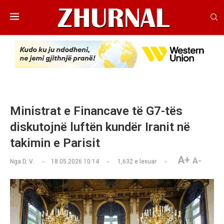
Ministrat e Financave të G7-tës
diskutojnë luftën kundër Iranit në
takimin e Parisit
A+
A-
Nga
D. V.
18.05.2026 10:14
1,632
e lexuar