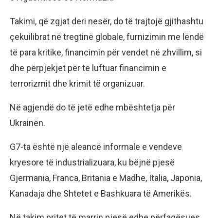
Takimi, që zgjat deri nesër, do të trajtojë gjithashtu
çekuilibrat në tregtinë globale, furnizimin me lëndë
të para kritike, financimin për vendet në zhvillim, si
dhe përpjekjet për të luftuar financimin e
terrorizmit dhe krimit të organizuar.
Në agjendë do të jetë edhe mbështetja për
Ukrainën.
G7-ta është një aleancë informale e vendeve
kryesore të industrializuara, ku bëjnë pjesë
Gjermania, Franca, Britania e Madhe, Italia, Japonia,
Kanadaja dhe Shtetet e Bashkuara të Amerikës.
Në takim pritet të marrin pjesë edhe përfaqësues