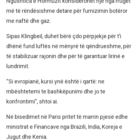
Ngushtica e Hormuzit konsiderohet një nga rrugët
më të rëndësishme detare për furnizimin botëror
me naftë dhe gaz.
Sipas Klingbeil, duhet bërë çdo përpjekje për t’i
dhënë fund luftës në mënyrë të qëndrueshme, për
të stabilizuar rajonin dhe për të garantuar lirinë e
lundrimit.
“Si evropianë, kursi ynë është i qartë: ne
mbështetemi te bashkëpunimi dhe jo te
konfrontimi”, shtoi ai.
Në bisedimet në Paris pritet të marrin pjesë edhe
ministrat e Financave nga Brazili, India, Koreja e
Jugut dhe Kenia.