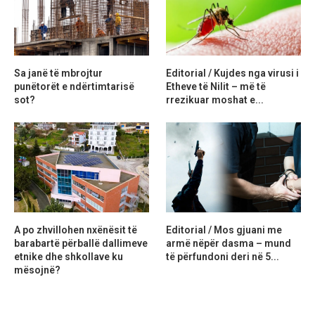
Sa janë të mbrojtur
Editorial / Kujdes nga virusi i
punëtorët e ndërtimtarisë
Etheve të Nilit – më të
sot?
rrezikuar moshat e...
A po zhvillohen nxënësit të
Editorial / Mos gjuani me
barabartë përballë dallimeve
armë nëpër dasma – mund
etnike dhe shkollave ku
të përfundoni deri në 5...
mësojnë?