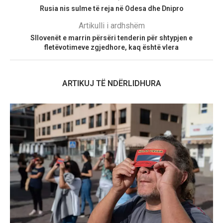
Rusia nis sulme të reja në Odesa dhe Dnipro
Artikulli i ardhshëm
Sllovenët e marrin përsëri tenderin për shtypjen e
fletëvotimeve zgjedhore, kaq është vlera
ARTIKUJ TË NDËRLIDHURA