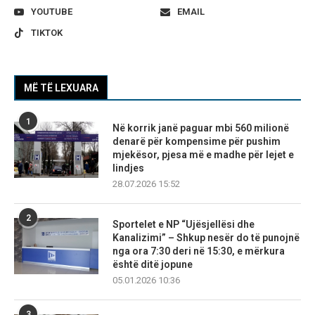
YOUTUBE
EMAIL
TIKTOK
MË TË LEXUARA
1
Në korrik janë paguar mbi 560 milionë
denarë për kompensime për pushim
mjekësor, pjesa më e madhe për lejet e
lindjes
28.07.2026 15:52
2
Sportelet e NP “Ujësjellësi dhe
Kanalizimi” – Shkup nesër do të punojnë
nga ora 7:30 deri në 15:30, e mërkura
është ditë jopune
05.01.2026 10:36
3