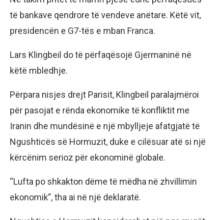
të bankave qendrore të vendeve anëtare. Këtë vit,
presidencën e G7-tës e mban Franca.
Lars Klingbeil do të përfaqësojë Gjermaninë në
këtë mbledhje.
Përpara nisjes drejt Parisit, Klingbeil paralajmëroi
për pasojat e rënda ekonomike të konfliktit me
Iranin dhe mundësinë e një mbylljeje afatgjatë të
Ngushticës së Hormuzit, duke e cilësuar atë si një
kërcënim serioz për ekonominë globale.
“Lufta po shkakton dëme të mëdha në zhvillimin
ekonomik”, tha ai në një deklaratë.