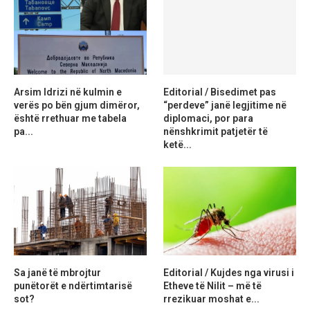
Arsim Idrizi në kulmin e
Editorial / Bisedimet pas
verës po bën gjum dimëror,
“perdeve” janë legjitime në
është rrethuar me tabela
diplomaci, por para
pa...
nënshkrimit patjetër të
ketë...
Sa janë të mbrojtur
Editorial / Kujdes nga virusi i
punëtorët e ndërtimtarisë
Etheve të Nilit – më të
sot?
rrezikuar moshat e...