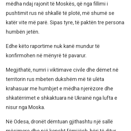
mëdha ndaj rajonit të Moskës, që nga fillimi i
pushtimit rus në shkallë të plotë, më shumë se
katër vite më parë. Sipas tyre, të paktën tre persona
humbën jetën.
Edhe këto raportime nuk kanë mundur të
konfirmohen në mënyrë të pavarur.
Megjithatë, numri i viktimave civile dhe dëmet në
territorin rus mbeten dukshëm më të ulëta
krahasuar me humbjet e mëdha njerëzore dhe
shkatërrimet e shkaktuara në Ukrainë nga lufta e
nisur nga Moska.
Në Odesa, dronët dëmtuan gjithashtu një sallë
mësimore dhe një kopsht fëmijësh, bëri të ditur