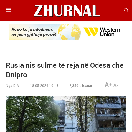
Rusia nis sulme të reja në Odesa dhe
Dnipro
A+
A-
Nga
D. V.
18.05.2026 10:13
2,350
e lexuar