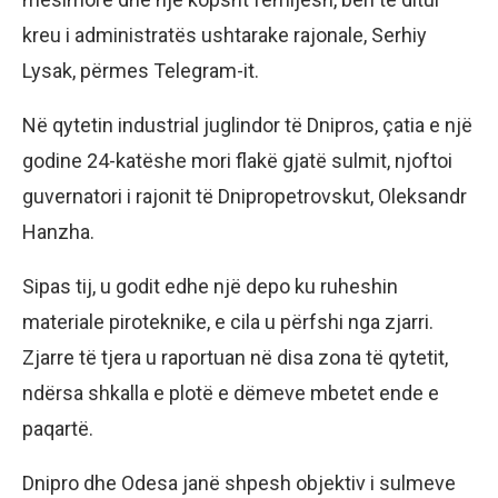
kreu i administratës ushtarake rajonale, Serhiy
Lysak, përmes Telegram-it.
Në qytetin industrial juglindor të Dnipros, çatia e një
godine 24-katëshe mori flakë gjatë sulmit, njoftoi
guvernatori i rajonit të Dnipropetrovskut, Oleksandr
Hanzha.
Sipas tij, u godit edhe një depo ku ruheshin
materiale piroteknike, e cila u përfshi nga zjarri.
Zjarre të tjera u raportuan në disa zona të qytetit,
ndërsa shkalla e plotë e dëmeve mbetet ende e
paqartë.
Dnipro dhe Odesa janë shpesh objektiv i sulmeve