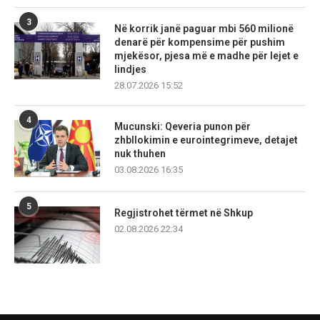
3
Në korrik janë paguar mbi 560 milionë
denarë për kompensime për pushim
mjekësor, pjesa më e madhe për lejet e
lindjes
28.07.2026 15:52
4
Mucunski: Qeveria punon për
zhbllokimin e eurointegrimeve, detajet
nuk thuhen
03.08.2026 16:35
5
Regjistrohet tërmet në Shkup
02.08.2026 22:34