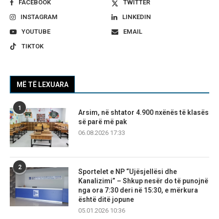
FACEBOOK
TWITTER
INSTAGRAM
LINKEDIN
YOUTUBE
EMAIL
TIKTOK
MË TË LEXUARA
1
Arsim, në shtator 4.900 nxënës të klasës
së parë më pak
06.08.2026 17:33
2
Sportelet e NP “Ujësjellësi dhe
Kanalizimi” – Shkup nesër do të punojnë
nga ora 7:30 deri në 15:30, e mërkura
është ditë jopune
05.01.2026 10:36