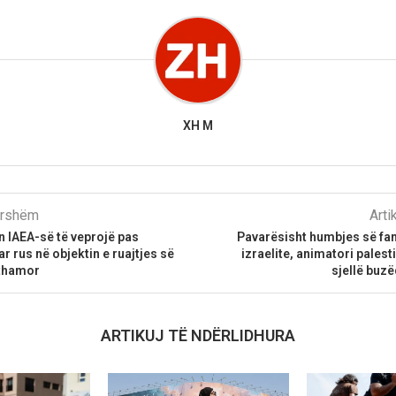
XH M
parshëm
Arti
n IAEA-së të veprojë pas
Pavarësisht humbjes së fam
r rus në objektin e ruajtjes së
izraelite, animatori palest
rthamor
sjellë buz
ARTIKUJ TË NDËRLIDHURA