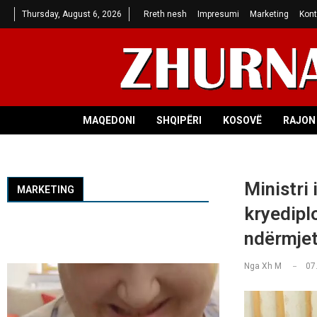
Thursday, August 6, 2026
Rreth nesh
Impresumi
Marketing
Kont
MAQEDONI
SHQIPËRI
KOSOVË
RAJON 
Ministri
MARKETING
kryedipl
ndërmjet
Nga
Xh M
07