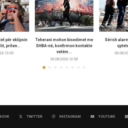
et për eklipsin
Teherani mohon bisedimet me
Sërish alarm
lit, priten...
SHBA-në, konfirmon kontakte
qytete
vetëm...
26 13:09
06.08.2
06.08.2026 12:58
BOOK
TWITTER
INSTAGRAM
YOUTUBE