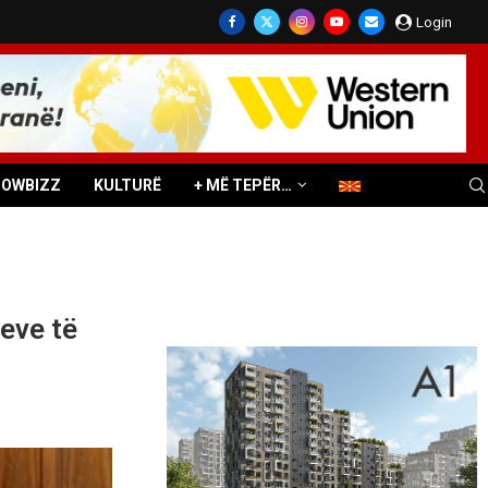
Login
HOWBIZZ
KULTURË
+ MË TEPËR…
jeve të