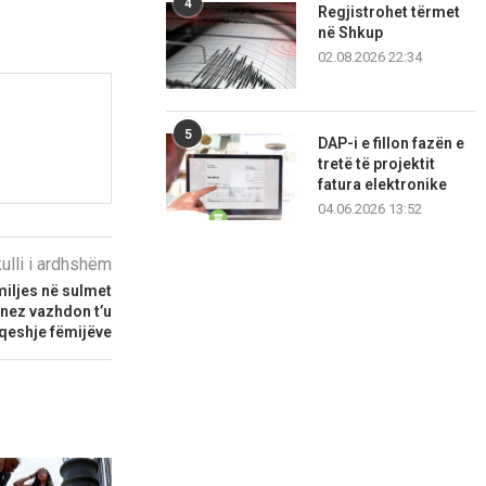
4
Regjistrohet tërmet
në Shkup
02.08.2026 22:34
5
DAP-i e fillon fazën e
tretë të projektit
fatura elektronike
04.06.2026 13:52
kulli i ardhshëm
iljes në sulmet
inez vazhdon t’u
ëqeshje fëmijëve