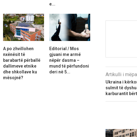
e...
A po zhvillohen
Editorial / Mos
nxënësit të
gjuani me armë
barabartë përballë
nëpër dasma –
dallimeve etnike
mund të përfundoni
dhe shkollave ku
deri në 5...
Artikulli i më
mësojnë?
Ukraina i kërko
sulmit të dyshua
karburantit bë