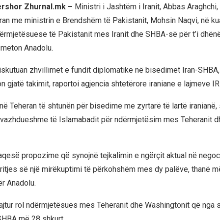
qershor Zhurnal.mk –
Ministri i Jashtëm i Iranit, Abbas Araghchi,
ran me ministrin e Brendshëm të Pakistanit, Mohsin Naqvi, në ku
ërmjetësuese të Pakistanit mes Iranit dhe SHBA-së për t’i dhënë 
smeton Anadolu.
diskutuan zhvillimet e fundit diplomatike në bisedimet Iran-SHBA,
on gjatë takimit, raportoi agjencia shtetërore iraniane e lajmeve I
në Teheran të shtunën për bisedime me zyrtarë të lartë iranianë, 
ë vazhdueshme të Islamabadit për ndërmjetësim mes Teheranit d
araqesë propozime që synojnë tejkalimin e ngërçit aktual në negoc
rritjes së një mirëkuptimi të përkohshëm mes dy palëve, thanë m
r Anadolu.
uajtur rol ndërmjetësues mes Teheranit dhe Washingtonit që nga s
n-SHBA më 28 shkurt.