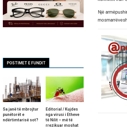
Një armëpushim
mosmarrëveshje
POSTIMET E FUNDIT
Sa janë të mbrojtur
Editorial / Kujdes
punëtorët e
nga virusi i Etheve
ndërtimtarisë sot?
të Nilit – më të
rrezikuar moshat