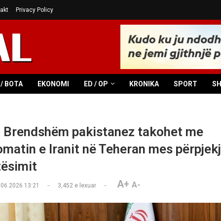
akt
Privacy Policy
/ BOTA
EKONOMI
ED / OP
KRONIKA
SPORT
S
 i Brendshëm pakistanez takohet me
omatin e Iranit në Teheran mes përpjek
ësimit
A+
A-
.06.2026 13:21
3,452
e lexuar