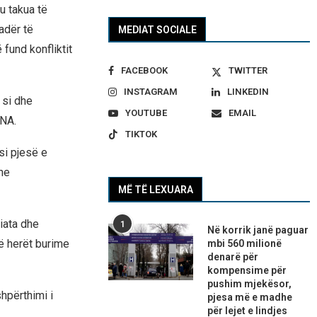
 u takua të
adër të
MEDIAT SOCIALE
fund konfliktit
FACEBOOK
TWITTER
INSTAGRAM
LINKEDIN
 si dhe
YOUTUBE
EMAIL
RNA.
TIKTOK
si pjesë e
he
MË TË LEXUARA
iata dhe
1
Në korrik janë paguar
ë herët burime
mbi 560 milionë
denarë për
kompensime për
pushim mjekësor,
hpërthimi i
pjesa më e madhe
për lejet e lindjes