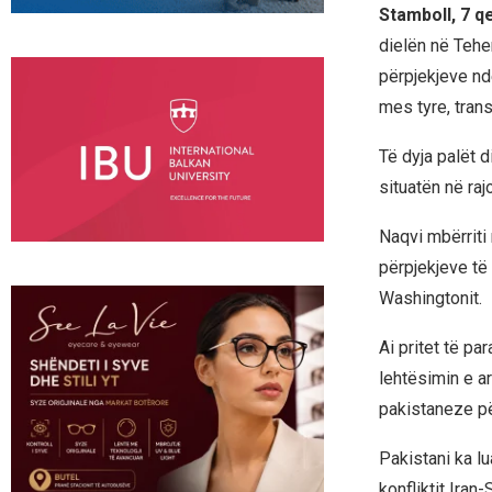
Stamboll, 7 
dielën në Tehe
përpjekjeve nd
mes tyre, tran
Të dyja palët 
situatën në raj
Naqvi mbërriti 
përpjekjeve t
Washingtonit.
Ai pritet të p
lehtësimin e a
pakistaneze pë
Pakistani ka l
konfliktit Ira