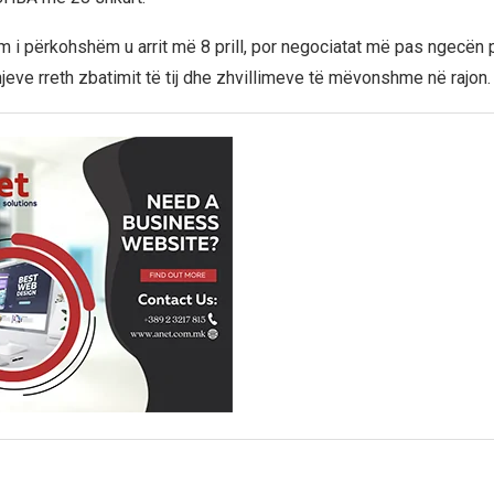
 i përkohshëm u arrit më 8 prill, por negociatat më pas ngecën 
ve rreth zbatimit të tij dhe zhvillimeve të mëvonshme në rajon.