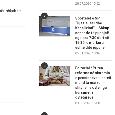
28.07.2026 15:52
për shkak të
2
Sportelet e NP
“Ujësjellësi dhe
Kanalizimi” – Shkup
nesër do të punojnë
nga ora 7:30 deri në
15:30, e mërkura
është ditë jopune
05.01.2026 10:36
3
Editorial / Priten
reforma në sistemin
e pensioneve – shteti
mund ta marrë
shtyllën e dytë nga
kursimet e
qytetarëve!
03.08.2026 15:00