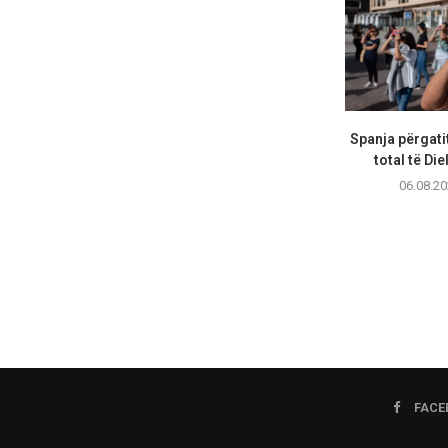
Spanja përgatit
total të Diel
06.08.20
FACE