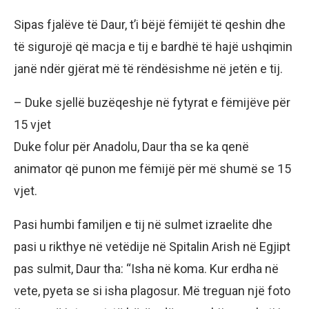
Sipas fjalëve të Daur, t’i bëjë fëmijët të qeshin dhe
të sigurojë që macja e tij e bardhë të hajë ushqimin
janë ndër gjërat më të rëndësishme në jetën e tij.
– Duke sjellë buzëqeshje në fytyrat e fëmijëve për
15 vjet
Duke folur për Anadolu, Daur tha se ka qenë
animator që punon me fëmijë për më shumë se 15
vjet.
Pasi humbi familjen e tij në sulmet izraelite dhe
pasi u rikthye në vetëdije në Spitalin Arish në Egjipt
pas sulmit, Daur tha: “Isha në koma. Kur erdha në
vete, pyeta se si isha plagosur. Më treguan një foto