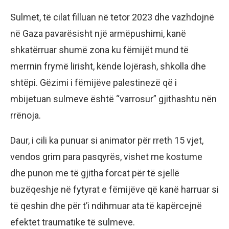
Sulmet, të cilat filluan në tetor 2023 dhe vazhdojnë
në Gaza pavarësisht një armëpushimi, kanë
shkatërruar shumë zona ku fëmijët mund të
merrnin frymë lirisht, kënde lojërash, shkolla dhe
shtëpi. Gëzimi i fëmijëve palestinezë që i
mbijetuan sulmeve është “varrosur” gjithashtu nën
rrënoja.
Daur, i cili ka punuar si animator për rreth 15 vjet,
vendos grim para pasqyrës, vishet me kostume
dhe punon me të gjitha forcat për të sjellë
buzëqeshje në fytyrat e fëmijëve që kanë harruar si
të qeshin dhe për t’i ndihmuar ata të kapërcejnë
efektet traumatike të sulmeve.