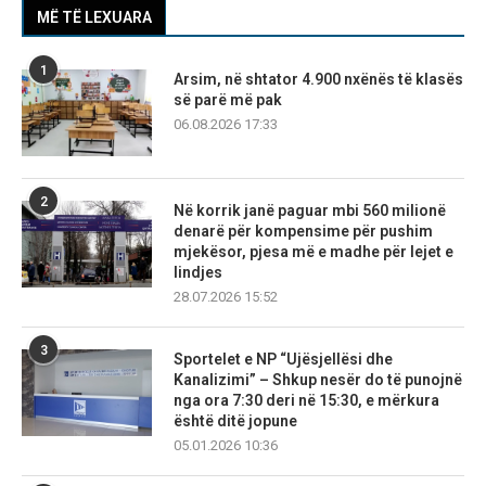
MË TË LEXUARA
1
Arsim, në shtator 4.900 nxënës të klasës
së parë më pak
06.08.2026 17:33
2
Në korrik janë paguar mbi 560 milionë
denarë për kompensime për pushim
mjekësor, pjesa më e madhe për lejet e
lindjes
28.07.2026 15:52
3
Sportelet e NP “Ujësjellësi dhe
Kanalizimi” – Shkup nesër do të punojnë
nga ora 7:30 deri në 15:30, e mërkura
është ditë jopune
05.01.2026 10:36