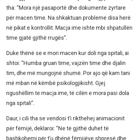
tha: “Mora një pasaportë dhe dokumente zyrtare
për macen time. Na shkaktuan probleme disa herë
në pikat e kontrollit. Macja ime ishte mbi shpatullën
time gjatë gjithë rrugës”.
Duke thënë se e mori macen kur doli nga spitali, ai
shtoi: “Humba gruan time, vajzën time dhe djalin
tim, dhe më mungojnë shumë. Por ajo që kam tani
më mban në këmbë psikologjikisht. Gjej
ngushëllim te macja ime, të cilën e mora pasi dola
nga spitali”.
Daur, i cili tha se vendosi t’i rikthehej animacionit
për fëmijë, deklaroi: “Ne të gjithë duhet të
bashkohemi për t’u dhënë fëmijëve shpresë dhe