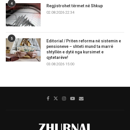
4
Regjistrohet tërmet në Shkup
02.08.2026 22:34
5
Editorial / Priten reforma në sistemin e
pensioneve – shteti mund ta marrë
shtyllën e dytë nga kursimet e
qytetarëve!
03.08.2026 15:00