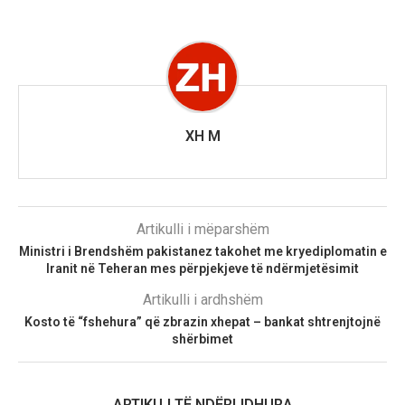
XH M
Artikulli i mëparshëm
Ministri i Brendshëm pakistanez takohet me kryediplomatin e
Iranit në Teheran mes përpjekjeve të ndërmjetësimit
Artikulli i ardhshëm
Kosto të “fshehura” që zbrazin xhepat – bankat shtrenjtojnë
shërbimet
ARTIKUJ TË NDËRLIDHURA