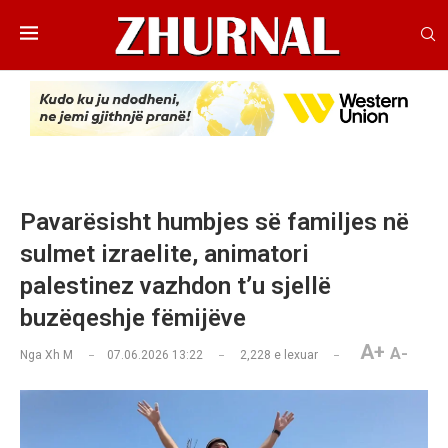
Pavarësisht humbjes së familjes në
sulmet izraelite, animatori
palestinez vazhdon t’u sjellë
buzëqeshje fëmijëve
A+
A-
Nga
Xh M
07.06.2026 13:22
2,228
e lexuar