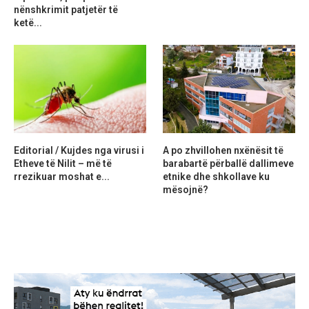
nënshkrimit patjetër të
ketë...
Editorial / Kujdes nga virusi i
A po zhvillohen nxënësit të
Etheve të Nilit – më të
barabartë përballë dallimeve
rrezikuar moshat e...
etnike dhe shkollave ku
mësojnë?