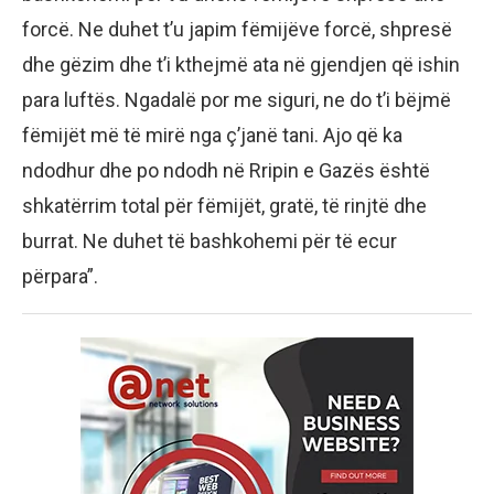
forcë. Ne duhet t’u japim fëmijëve forcë, shpresë
dhe gëzim dhe t’i kthejmë ata në gjendjen që ishin
para luftës. Ngadalë por me siguri, ne do t’i bëjmë
fëmijët më të mirë nga ç’janë tani. Ajo që ka
ndodhur dhe po ndodh në Rripin e Gazës është
shkatërrim total për fëmijët, gratë, të rinjtë dhe
burrat. Ne duhet të bashkohemi për të ecur
përpara”.