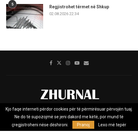
5
Regjistrohet tërmet në Shkup
02.08.2026 22:34
Kjo faqe interneti përdor cookies për të përmirësuar përvojën tuaj.
Rreth nesh
Impresumi
Marketing
Kontakt
Ne do të supozojmë se jeni dakord me këtë, por mund të
Privacy Policy
çregjistroheni nëse dëshironi.
Pranoj
Lexo më tepër
Zhurnal.mk është Agjenci e Lajmeve e pavarur, e themeluar në vitin
2009, që e mbulon Maqedoninë, Kosovën, Shqipërinë edhe lajmet