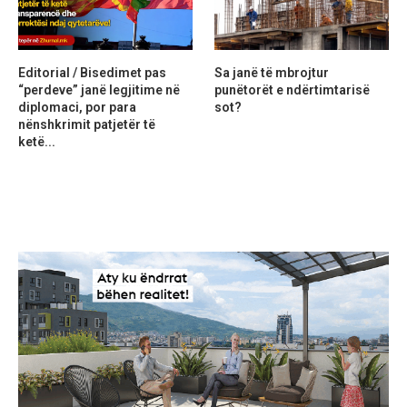
Editorial / Bisedimet pas
Sa janë të mbrojtur
“perdeve” janë legjitime në
punëtorët e ndërtimtarisë
diplomaci, por para
sot?
nënshkrimit patjetër të
ketë...