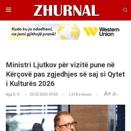
Ministri Ljutkov për vizitë pune në
Kërçovë pas zgjedhjes së saj si Qytet
i Kulturës 2026
A+
A-
Nga
D. V.
25.02.2026 09:05
1,018
e lexuar