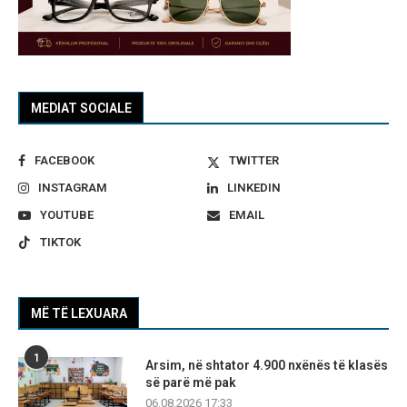
MEDIAT SOCIALE
FACEBOOK
TWITTER
INSTAGRAM
LINKEDIN
YOUTUBE
EMAIL
TIKTOK
MË TË LEXUARA
1
Arsim, në shtator 4.900 nxënës të klasës
së parë më pak
06.08.2026 17:33