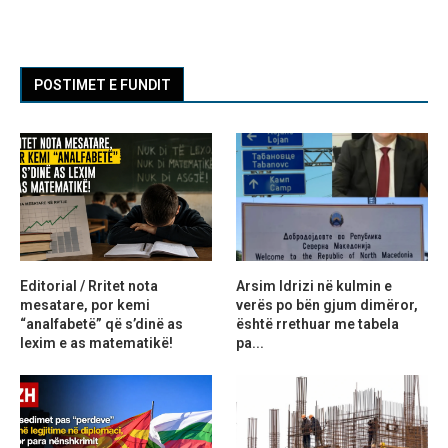
POSTIMET E FUNDIT
Editorial / Rritet nota
Arsim Idrizi në kulmin e
mesatare, por kemi
verës po bën gjum dimëror,
“analfabetë” që s’dinë as
është rrethuar me tabela
lexim e as matematikë!
pa...