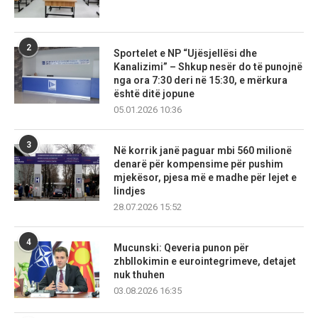
2
Sportelet e NP “Ujësjellësi dhe
Kanalizimi” – Shkup nesër do të punojnë
nga ora 7:30 deri në 15:30, e mërkura
është ditë jopune
05.01.2026 10:36
3
Në korrik janë paguar mbi 560 milionë
denarë për kompensime për pushim
mjekësor, pjesa më e madhe për lejet e
lindjes
28.07.2026 15:52
4
Mucunski: Qeveria punon për
zhbllokimin e eurointegrimeve, detajet
nuk thuhen
03.08.2026 16:35