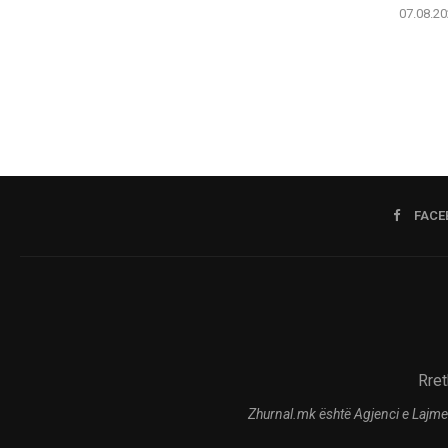
07.08.20
FACE
Rret
Zhurnal.mk është Agjenci e Lajme