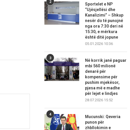
2
Sportelet e NP
“Ujësjellësi dhe
Kanalizimi” – Shkup
nesër do të punojnë
nga ora 7:30 deri në
15:30, e mërkura
është ditë jopune
05.01.2026 10:36
3
Në korrik janë paguar
mbi 560 milionë
denarë për
kompensime për
pushim mjekësor,
pjesa më e madhe
për lejet e lindjes
28.07.2026 15:52
4
Mucunski: Qeveria
punon për
zhbllokimin e