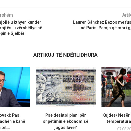
parshëm
Arti
njollë u kthyen kundër
Lauren Sánchez Bezos me fus
ojtësi u vërshëllye në
në Paris: Pamja që mori 
pin e Gjelbër
ARTIKUJ TË NDËRLIDHURA
ovski: Pas
Pse dështoi plani për
Kujdes/ Nesër 
adhën e kanë
shpëtimin e ekonomisë
temperaturat
tet...
jugosllave?
07.08.2