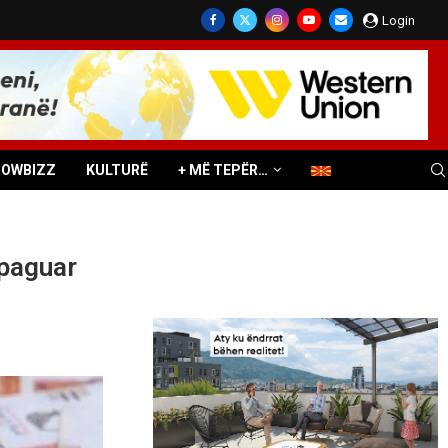
Login
HOWBIZZ
KULTURË
+ MË TEPËR…
 paguar