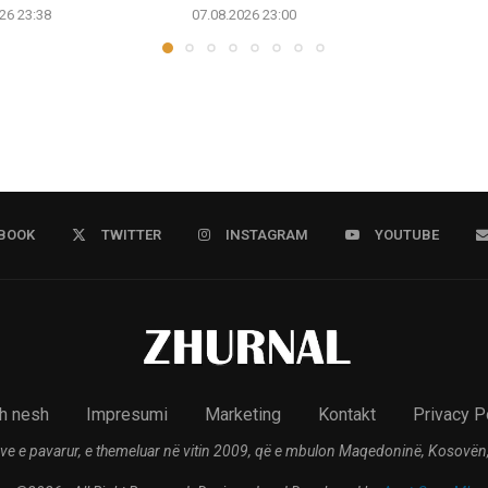
26 23:38
07.08.2026 23:00
BOOK
TWITTER
INSTAGRAM
YOUTUBE
h nesh
Impresumi
Marketing
Kontakt
Privacy P
ve e pavarur, e themeluar në vitin 2009, që e mbulon Maqedoninë, Kosovën,