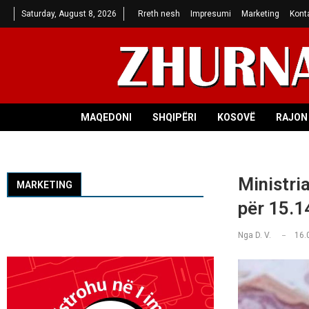
Saturday, August 8, 2026
Rreth nesh
Impresumi
Marketing
Kont
MAQEDONI
SHQIPËRI
KOSOVË
RAJON 
Ministri
MARKETING
për 15.1
Nga
D. V.
16.