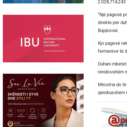
2.028,714,243 
“Një pagesë pr
direkte për duh
Bujqësisë.
Kjo pagesë rek
fermerëve të d
Duhani mbetet n
rëndësishëm n
Ministria do të
qëndrueshëm në