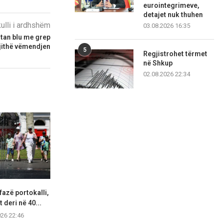
eurointegrimeve,
detajet nuk thuhen
kulli i ardhshëm
03.08.2026 16:35
tan blu me grep
gjithë vëmendjen
5
Regjistrohet tërmet
në Shkup
02.08.2026 22:34
fazë portokalli,
Hapet një tjetër segment i
Lidhjet e lë
 deri në 40...
autostradës Elbasan–Qafë
ekstremit 
Thanë,...
026 22:46
07.08.2