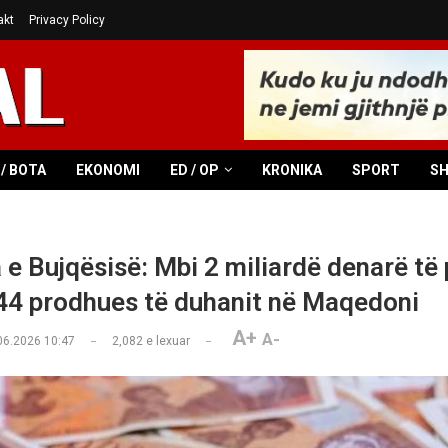
akt
Privacy Policy
/ BOTA
EKONOMI
ED / OP
KRONIKA
SPORT
S
a e Bujqësisë: Mbi 2 miliardë denarë të
44 prodhues të duhanit në Maqedoni
A+
A-
06.2026 10:47
2,082
e lexuar