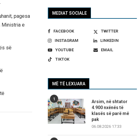
.
MEDIAT SOCIALE
uhanit, pagesa
 Ministria e
FACEBOOK
TWITTER
INSTAGRAM
LINKEDIN
nës së
YOUTUBE
EMAIL
TIKTOK
të
MË TË LEXUARA
 të
1
Arsim, në shtator
4.900 nxënës të
klasës së parë më
pak
06.08.2026 17:33