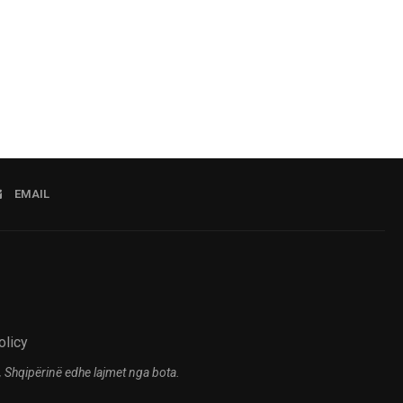
07.08.2026 21:57
EMAIL
olicy
 Shqipërinë edhe lajmet nga bota.