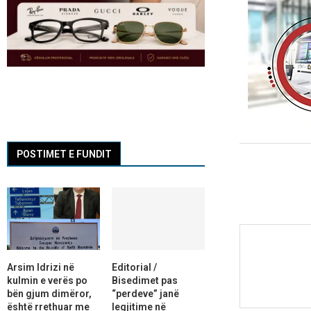
POSTIMET E FUNDIT
Arsim Idrizi në
Editorial /
kulmin e verës po
Bisedimet pas
bën gjum dimëror,
“perdeve” janë
është rrethuar me
legjitime në