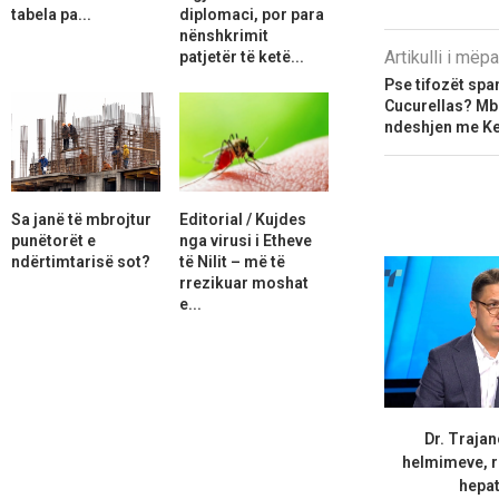
tabela pa...
diplomaci, por para
nënshkrimit
Artikulli i më
patjetër të ketë...
Pse tifozët spa
Cucurellas? Mbr
ndeshjen me Ke
Sa janë të mbrojtur
Editorial / Kujdes
punëtorët e
nga virusi i Etheve
ndërtimtarisë sot?
të Nilit – më të
rrezikuar moshat
e...
Dr. Trajan
helmimeve, r
hepati