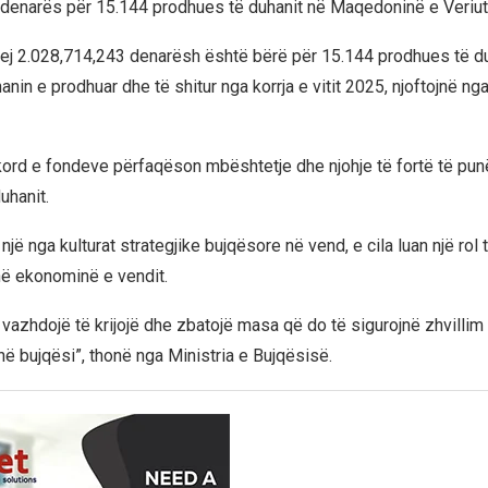
denarës për 15.144 prodhues të duhanit në Maqedoninë e Veriut
ej 2.028,714,243 denarësh është bërë për 15.144 prodhues të d
anin e prodhuar dhe të shitur nga korrja e vitit 2025, njoftojnë nga
ord e fondeve përfaqëson mbështetje dhe njohje të fortë të pu
uhanit.
jë nga kulturat strategjike bujqësore në vend, e cila luan një rol 
ë ekonominë e vendit.
 vazhdojë të krijojë dhe zbatojë masa që do të sigurojnë zhvillim
 bujqësi”, thonë nga Ministria e Bujqësisë.