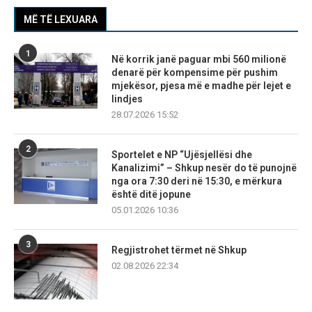
MË TË LEXUARA
1
Në korrik janë paguar mbi 560 milionë
denarë për kompensime për pushim
mjekësor, pjesa më e madhe për lejet e
lindjes
28.07.2026 15:52
2
Sportelet e NP “Ujësjellësi dhe
Kanalizimi” – Shkup nesër do të punojnë
nga ora 7:30 deri në 15:30, e mërkura
është ditë jopune
05.01.2026 10:36
3
Regjistrohet tërmet në Shkup
02.08.2026 22:34