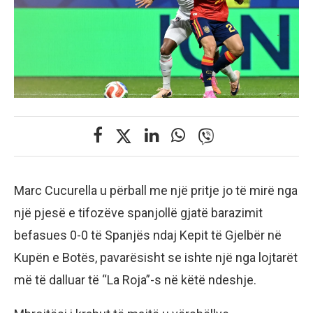
Marc Cucurella u përball me një pritje jo të mirë nga
një pjesë e tifozëve spanjollë gjatë barazimit
befasues 0-0 të Spanjës ndaj Kepit të Gjelbër në
Kupën e Botës, pavarësisht se ishte një nga lojtarët
më të dalluar të “La Roja”-s në këtë ndeshje.