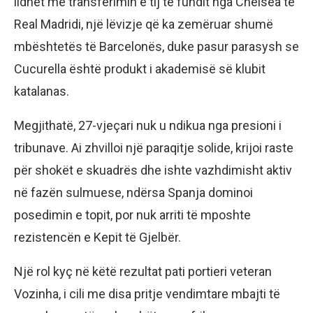
lidhet me transferimin e tij të fundit nga Chelsea te
Real Madridi, një lëvizje që ka zemëruar shumë
mbështetës të Barcelonës, duke pasur parasysh se
Cucurella është produkt i akademisë së klubit
katalanas.
Megjithatë, 27-vjeçari nuk u ndikua nga presioni i
tribunave. Ai zhvilloi një paraqitje solide, krijoi raste
për shokët e skuadrës dhe ishte vazhdimisht aktiv
në fazën sulmuese, ndërsa Spanja dominoi
posedimin e topit, por nuk arriti të mposhte
rezistencën e Kepit të Gjelbër.
Një rol kyç në këtë rezultat pati portieri veteran
Vozinha, i cili me disa pritje vendimtare mbajti të