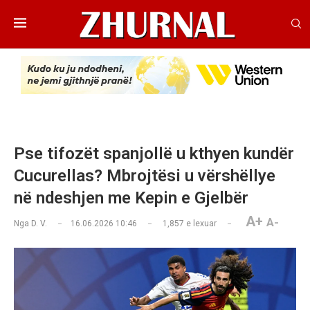
Pse tifozët spanjollë u kthyen kundër
Cucurellas? Mbrojtësi u vërshëllye
në ndeshjen me Kepin e Gjelbër
A+
A-
Nga
D. V.
16.06.2026 10:46
1,857
e lexuar