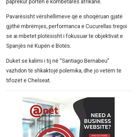
paprekur portën e kombëtares afrikane.
Pavarësisht vërshëllimeve që e shoqëruan gjatë
gjithë mbrëmjes, performanca e Cucurellas tregoi
se ai mbetet plotësisht i fokusuar te objektivat e
Spanjës në Kupën e Botës.
Duket se kalimi i tij në “Santiago Bernabeu”
vazhdon të shkaktojë polemika, dhe jo vetëm te
tifozët e Chelseat.