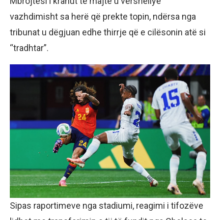
Mbrojtësi i krahut të majtë u vërshëllye
vazhdimisht sa herë që prekte topin, ndërsa nga
tribunat u dëgjuan edhe thirrje që e cilësonin atë si
“tradhtar”.
Sipas raportimeve nga stadiumi, reagimi i tifozëve