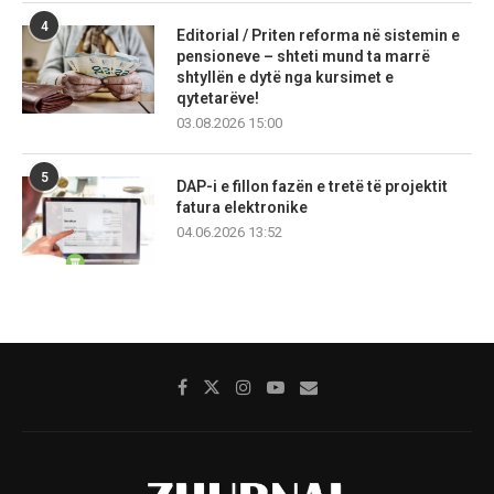
4
Editorial / Priten reforma në sistemin e
pensioneve – shteti mund ta marrë
shtyllën e dytë nga kursimet e
qytetarëve!
03.08.2026 15:00
5
DAP-i e fillon fazën e tretë të projektit
fatura elektronike
04.06.2026 13:52