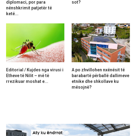
diplomaci, por para
sot?
nënshkrimit patjetër të
ketë...
Editorial / Kujdes nga virusi i
A po zhvillohen nxënësit të
Etheve të Nilit – më të
barabartë përballë dallimeve
rrezikuar moshat e...
etnike dhe shkollave ku
mësojnë?