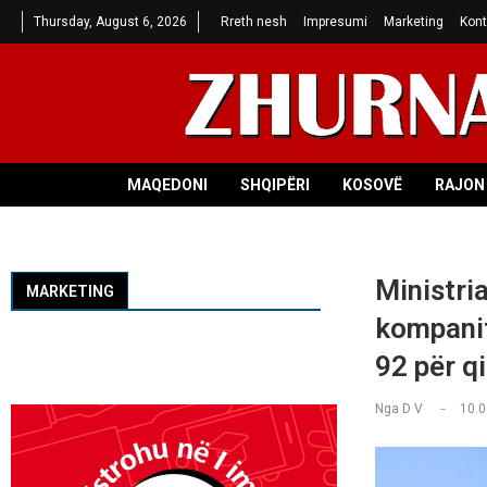
Thursday, August 6, 2026
Rreth nesh
Impresumi
Marketing
Kont
MAQEDONI
SHQIPËRI
KOSOVË
RAJON 
Ministri
MARKETING
kompanit
92 për q
Nga
D V
10.0