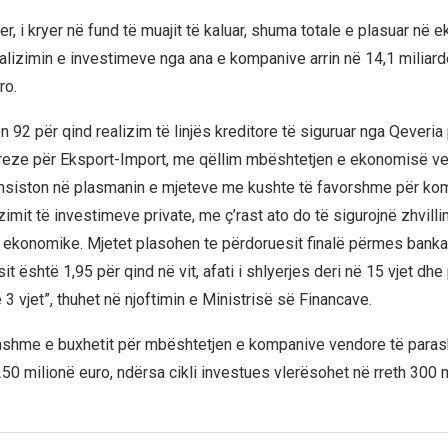
r, i kryer në fund të muajit të kaluar, shuma totale e plasuar në
alizimin e investimeve nga ana e kompanive arrin në 14,1 miliar
ro.
n 92 për qind realizim të linjës kreditore të siguruar nga Qeveri
eze për Eksport-Import, me qëllim mbështetjen e ekonomisë ve
nsiston në plasmanin e mjeteve me kushte të favorshme për kom
izimit të investimeve private, me ç’rast ato do të sigurojnë zhvilli
jes ekonomike. Mjetet plasohen te përdoruesit finalë përmes bank
it është 1,95 për qind në vit, afati i shlyerjes deri në 15 vjet dhe
 3 vjet”, thuhet në njoftimin e Ministrisë së Financave.
thshme e buxhetit për mbështetjen e kompanive vendore të paras
50 milionë euro, ndërsa cikli investues vlerësohet në rreth 300 m