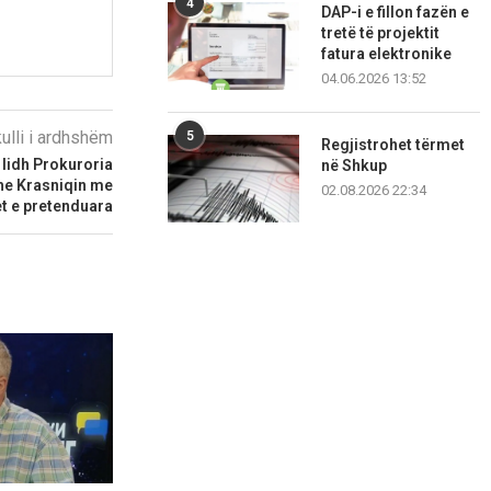
4
DAP-i e fillon fazën e
tretë të projektit
fatura elektronike
04.06.2026 13:52
kulli i ardhshëm
5
Regjistrohet tërmet
 lidh Prokuroria
në Shkup
dhe Krasniqin me
02.08.2026 22:34
t e pretenduara