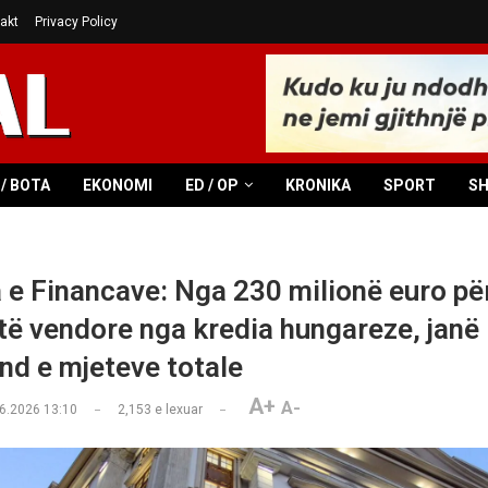
akt
Privacy Policy
/ BOTA
EKONOMI
ED / OP
KRONIKA
SPORT
S
a e Financave: Nga 230 milionë euro pë
ë vendore nga kredia hungareze, janë 
ind e mjeteve totale
A+
A-
6.2026 13:10
2,153
e lexuar