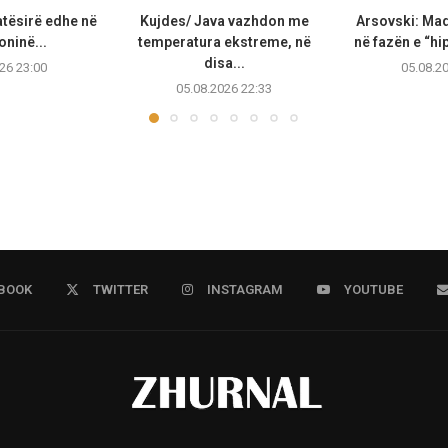
atësirë edhe në
Kujdes/ Java vazhdon me
Arsovski: Ma
ninë...
temperatura ekstreme, në
në fazën e “hip
disa...
26 23:00
05.08.2
05.08.2026 22:33
BOOK
TWITTER
INSTAGRAM
YOUTUBE