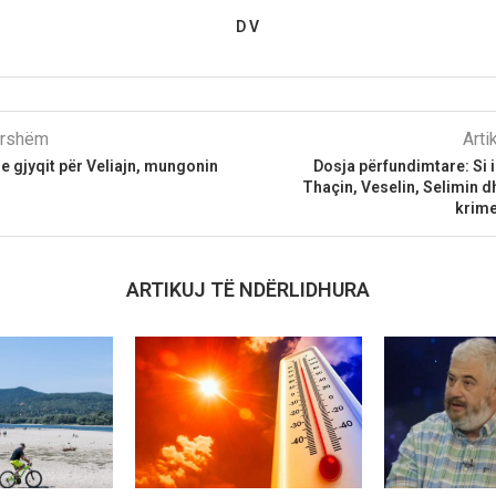
D V
parshëm
Arti
e gjyqit për Veliajn, mungonin
Dosja përfundimtare: Si i
Thaçin, Veselin, Selimin 
krime
ARTIKUJ TË NDËRLIDHURA