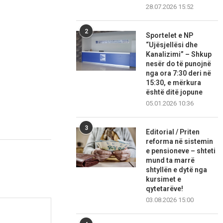
28.07.2026 15:52
2
Sportelet e NP
“Ujësjellësi dhe
Kanalizimi” – Shkup
nesër do të punojnë
nga ora 7:30 deri në
15:30, e mërkura
është ditë jopune
05.01.2026 10:36
3
Editorial / Priten
reforma në sistemin
e pensioneve – shteti
mund ta marrë
shtyllën e dytë nga
kursimet e
qytetarëve!
03.08.2026 15:00