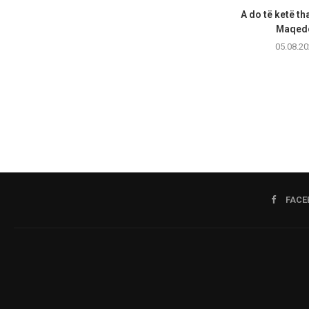
A do të ketë th
Maqedo
05.08.20
FACE