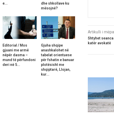
e...
dhe shkollave ku
mësojnë?
Artikulli i më
Shtyhet seanca 
katër avokatë
Editorial / Mos
Gjuha shqipe
gjuani me armë
anashkalohet në
nëpër dasma –
tabelat orientuese
mund të përfundoni
për fshatin e banuar
deri në 5...
plotësisht me
shqiptarë, Llojan,
kur...