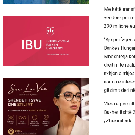
Me këtë transfe
vendore për re
230 milionë eu
“Kjo përfaqëso
Bankës Hungar
Mbështetja ko
drejtim të real
nxitjen e rrit
norma e interes
gëzimit deri në
Vlera e përgji
Buxhet është 2
/Zhurnal.mk