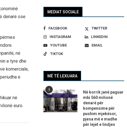
 ekonominë
MEDIAT SOCIALE
dë denarë ose
FACEBOOK
TWITTER
a përmes
INSTAGRAM
LINKEDIN
ndore.
YOUTUBE
EMAIL
panitë, në
TIKTOK
min e tyre dhe
ave komerciale,
MË TË LEXUARA
 periudha e
1
Në korrik janë paguar
hikuar në
mbi 560 milionë
denarë për
ilionë euro.
kompensime për
pushim mjekësor,
pjesa më e madhe
për lejet e lindjes