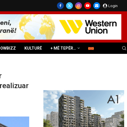
Login
HOWBIZZ
KULTURË
+ MË TEPËR…
r
realizuar