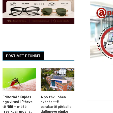
POSTIMET E FUNDIT
Editorial / Kujdes
A po zhvillohen
nga virusi i Etheve
nxënësit të
të Nilit – më të
barabartë përballë
rrezikuar moshat
dallimeve etnike