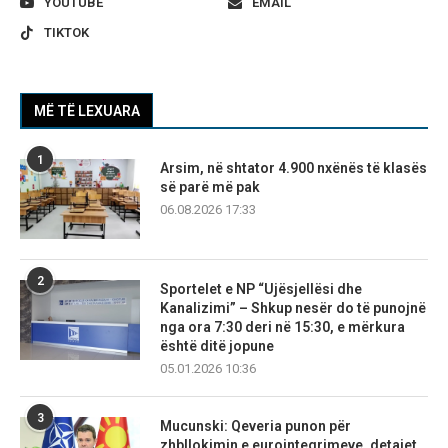
YOUTUBE
EMAIL
TIKTOK
MË TË LEXUARA
1
Arsim, në shtator 4.900 nxënës të klasës
së parë më pak
06.08.2026 17:33
2
Sportelet e NP “Ujësjellësi dhe
Kanalizimi” – Shkup nesër do të punojnë
nga ora 7:30 deri në 15:30, e mërkura
është ditë jopune
05.01.2026 10:36
3
Mucunski: Qeveria punon për
zhbllokimin e eurointegrimeve, detajet