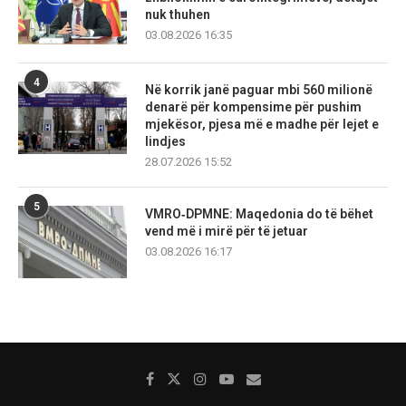
nuk thuhen
03.08.2026 16:35
4
Në korrik janë paguar mbi 560 milionë
denarë për kompensime për pushim
mjekësor, pjesa më e madhe për lejet e
lindjes
28.07.2026 15:52
5
VMRO‑DPMNE: Maqedonia do të bëhet
vend më i mirë për të jetuar
03.08.2026 16:17