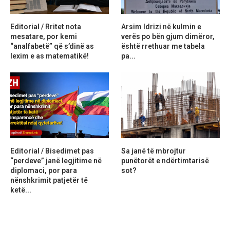
Editorial / Rritet nota
Arsim Idrizi në kulmin e
mesatare, por kemi
verës po bën gjum dimëror,
“analfabetë” që s’dinë as
është rrethuar me tabela
lexim e as matematikë!
pa...
Editorial / Bisedimet pas
Sa janë të mbrojtur
“perdeve” janë legjitime në
punëtorët e ndërtimtarisë
diplomaci, por para
sot?
nënshkrimit patjetër të
ketë...