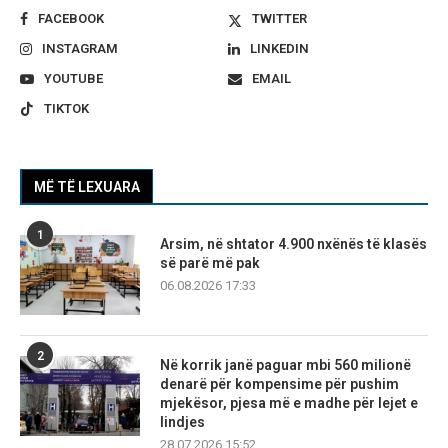
FACEBOOK
TWITTER
INSTAGRAM
LINKEDIN
YOUTUBE
EMAIL
TIKTOK
MË TË LEXUARA
1
Arsim, në shtator 4.900 nxënës të klasës
së parë më pak
06.08.2026 17:33
2
Në korrik janë paguar mbi 560 milionë
denarë për kompensime për pushim
mjekësor, pjesa më e madhe për lejet e
lindjes
28.07.2026 15:52