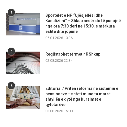
3
Sportelet e NP “Ujësjellësi dhe
Kanalizimi” – Shkup nesër do të punojnë
nga ora 7:30 deri në 15:30, e mërkura
është ditë jopune
05.01.2026 10:36
4
Regjistrohet tërmet në Shkup
02.08.2026 22:34
5
Editorial / Priten reforma në sistemin e
pensioneve – shteti mund ta marrë
shtyllën e dytë nga kursimet e
qytetarëve!
03.08.2026 15:00