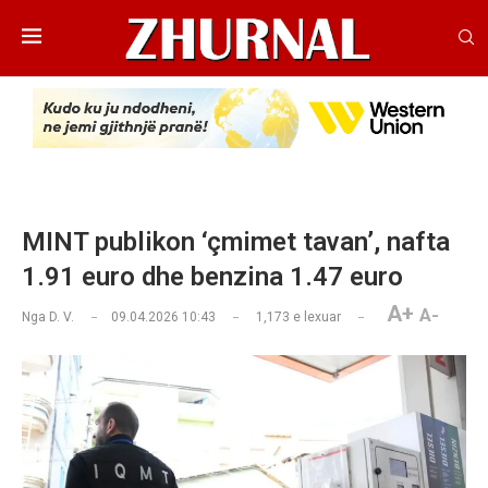
MINT publikon ‘çmimet tavan’, nafta
1.91 euro dhe benzina 1.47 euro
A+
A-
Nga
D. V.
09.04.2026 10:43
1,173
e lexuar