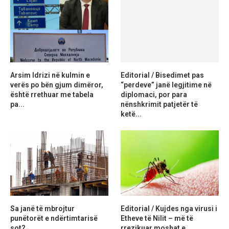
Arsim Idrizi në kulmin e
Editorial / Bisedimet pas
verës po bën gjum dimëror,
“perdeve” janë legjitime në
është rrethuar me tabela
diplomaci, por para
pa...
nënshkrimit patjetër të
ketë...
Sa janë të mbrojtur
Editorial / Kujdes nga virusi i
punëtorët e ndërtimtarisë
Etheve të Nilit – më të
sot?
rrezikuar moshat e...