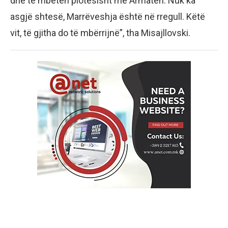
dhe të mbeten plotësisht me Armatën. Nuk ka
asgjë shtesë, Marrëveshja është në rregull. Këtë
vit, të gjitha do të mbërrijnë”, tha Misajllovski.