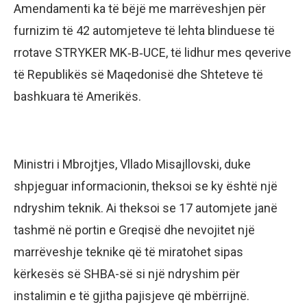
Amendamenti ka të bëjë me marrëveshjen për
furnizim të 42 automjeteve të lehta blinduese të
rrotave STRYKER MK‑B‑UCE, të lidhur mes qeverive
të Republikës së Maqedonisë dhe Shteteve të
bashkuara të Amerikës.
Ministri i Mbrojtjes, Vllado Misajllovski, duke
shpjeguar informacionin, theksoi se ky është një
ndryshim teknik. Ai theksoi se 17 automjete janë
tashmë në portin e Greqisë dhe nevojitet një
marrëveshje teknike që të miratohet sipas
kërkesës së SHBA-së si një ndryshim për
instalimin e të gjitha pajisjeve që mbërrijnë.