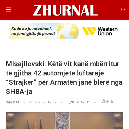
Misajllovski: Këtë vit kanë mbërritur
të gjitha 42 automjete luftaraje
“Strajker” për Armatën janë blerë nga
SHBA-ja
A+
A-
Nga
B.M
27.01.2026 12:02
1,201
e lexuar