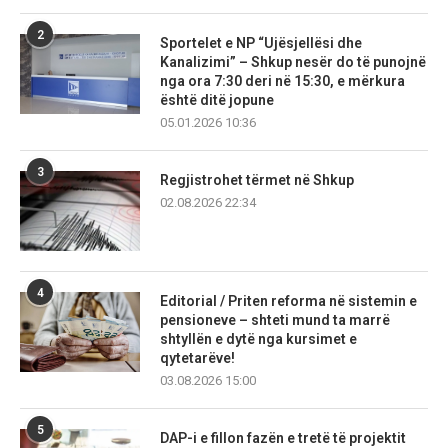
2
Sportelet e NP “Ujësjellësi dhe
Kanalizimi” – Shkup nesër do të punojnë
nga ora 7:30 deri në 15:30, e mërkura
është ditë jopune
05.01.2026 10:36
3
Regjistrohet tërmet në Shkup
02.08.2026 22:34
4
Editorial / Priten reforma në sistemin e
pensioneve – shteti mund ta marrë
shtyllën e dytë nga kursimet e
qytetarëve!
03.08.2026 15:00
5
DAP-i e fillon fazën e tretë të projektit