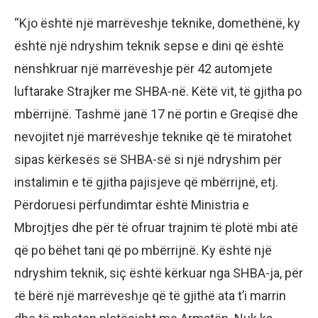
“Kjo është një marrëveshje teknike, domethënë, ky
është një ndryshim teknik sepse e dini që është
nënshkruar një marrëveshje për 42 automjete
luftarake Strajker me SHBA-në. Këtë vit, të gjitha po
mbërrijnë. Tashmë janë 17 në portin e Greqisë dhe
nevojitet një marrëveshje teknike që të miratohet
sipas kërkesës së SHBA-së si një ndryshim për
instalimin e të gjitha pajisjeve që mbërrijnë, etj.
Përdoruesi përfundimtar është Ministria e
Mbrojtjes dhe për të ofruar trajnim të plotë mbi atë
që po bëhet tani që po mbërrijnë. Ky është një
ndryshim teknik, siç është kërkuar nga SHBA-ja, për
të bërë një marrëveshje që të gjithë ata t’i marrin