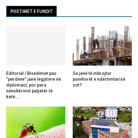
POSTIMET E FUNDIT
Editorial / Bisedimet pas
Sa janë të mbrojtur
“perdeve” janë legjitime në
punëtorët e ndërtimtarisë
diplomaci, por para
sot?
nënshkrimit patjetër të
ketë...