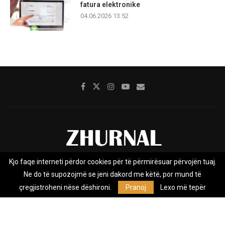
fatura elektronike
04.06.2026 13:52
Kjo faqe interneti përdor cookies për të përmirësuar përvojën tuaj.
Rreth nesh
Impresumi
Marketing
Kontakt
Ne do të supozojmë se jeni dakord me këtë, por mund të
Privacy Policy
çregjistroheni nëse dëshironi.
Pranoj
Lexo më tepër
Zhurnal.mk është Agjenci e Lajmeve e pavarur, e themeluar në vitin
2009, që e mbulon Maqedoninë, Kosovën, Shqipërinë edhe lajmet
nga bota.