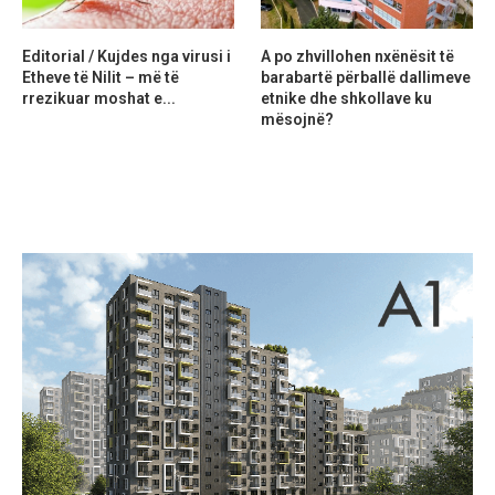
Editorial / Kujdes nga virusi i
A po zhvillohen nxënësit të
Etheve të Nilit – më të
barabartë përballë dallimeve
rrezikuar moshat e...
etnike dhe shkollave ku
mësojnë?