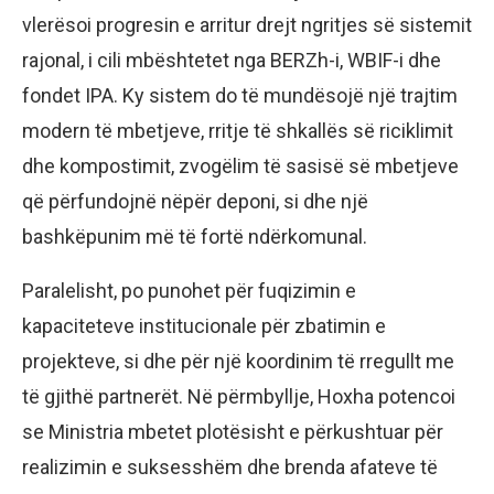
vlerësoi progresin e arritur drejt ngritjes së sistemit
rajonal, i cili mbështetet nga BERZh-i, WBIF-i dhe
fondet IPA. Ky sistem do të mundësojë një trajtim
modern të mbetjeve, rritje të shkallës së riciklimit
dhe kompostimit, zvogëlim të sasisë së mbetjeve
që përfundojnë nëpër deponi, si dhe një
bashkëpunim më të fortë ndërkomunal.
Paralelisht, po punohet për fuqizimin e
kapaciteteve institucionale për zbatimin e
projekteve, si dhe për një koordinim të rregullt me
të gjithë partnerët. Në përmbyllje, Hoxha potencoi
se Ministria mbetet plotësisht e përkushtuar për
realizimin e suksesshëm dhe brenda afateve të