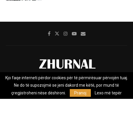
Kjo faqe interneti përdor cookies për të përmirësuar përvojën tuaj.
Rreth nesh
Impresumi
Marketing
Kontakt
Ne do të supozojmë se jeni dakord me këtë, por mund të
Privacy Policy
çregjistroheni nëse dëshironi.
Pranoj
Lexo më tepër
Zhurnal.mk është Agjenci e Lajmeve e pavarur, e themeluar në vitin
2009, që e mbulon Maqedoninë, Kosovën, Shqipërinë edhe lajmet
nga bota.
@2026 - All Right Reserved. Designed and Developed by
Anet.Com.Mk