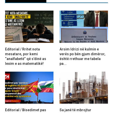
Editorial / Rritet nota
Arsim Idrizi në kulmin e
mesatare, por kemi
verës po bën gjum dimëror,
“analfabetë” që s’dinë as
është rrethuar me tabela
lexim e as matematikë!
pa...
Editorial / Bisedimet pas
Sa janë të mbrojtur