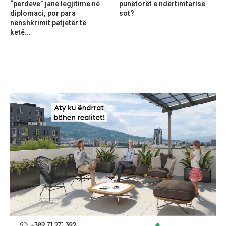
“perdeve” janë legjitime në
punëtorët e ndërtimtarisë
diplomaci, por para
sot?
nënshkrimit patjetër të
ketë...