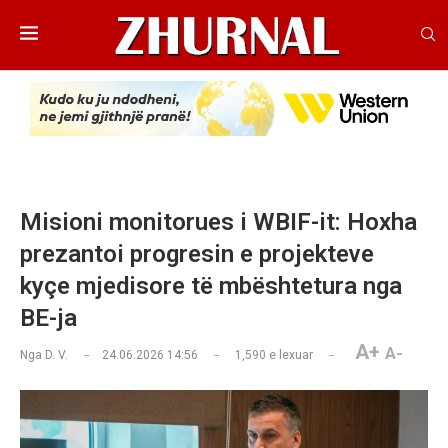
Misioni monitorues i WBIF-it: Hoxha
prezantoi progresin e projekteve
kyçe mjedisore të mbështetura nga
BE-ja
A+
A-
Nga
D. V.
24.06.2026 14:56
1,590
e lexuar