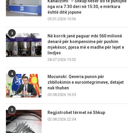
Kanalizimi” – Shkup nesër do të punojnë
nga ora 7:30 deri në 15:30, e mërkura
është ditë jopune
05.01.2026 10:36
3
Në korrik janë paguar mbi 560 milionë
denarë për kompensime për pushim
mjekësor, pjesa më e madhe për lejet e
lindjes
28.07.2026 15:52
4
Mucunski: Qeveria punon për
zhbllokimin e eurointegrimeve, detajet
nuk thuhen
03.08.2026 16:35
5
Regjistrohet tërmet në Shkup
02.08.2026 22:34