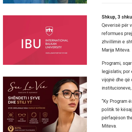
Shkup, 3 shku
Qeverisë për vi
reformues prej
zhvillimin e s
Marija Miteva.
Programi, sqar
legjislativ, po
vijojnë dhe që 
institucioneve,
“Ky Program ësh
politik të kësa
përfaqëson them
Miteva.