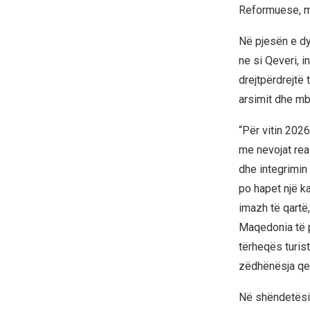
Reformuese, më
Në pjesën e dyt
ne si Qeveri, 
drejtpërdrejtë 
arsimit dhe mbr
“Për vitin 202
me nevojat rea
dhe integrimin
po hapet një ka
imazh të qartë
Maqedonia të p
tërheqës turis
zëdhënësja qev
Në shëndetësi, 