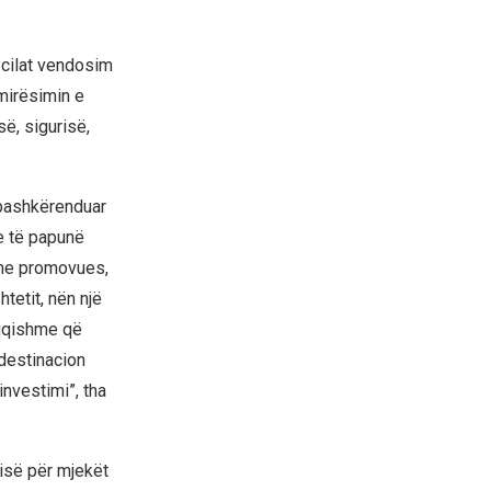
 cilat vendosim
mirësimin e
së, sigurisë,
 bashkërenduar
ve të papunë
dhe promovues,
tetit, nën një
fuqishme që
destinacion
nvestimi”, tha
jisë për mjekët