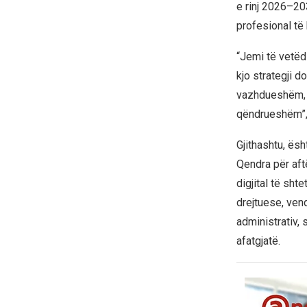
e rinj 2026–203
profesional të 
“Jemi të vetëd
kjo strategji 
vazhdueshëm, g
qëndrueshëm”, 
Gjithashtu, ës
Qendra për aftë
digjital të sht
drejtuese, ven
administrativ, 
afatgjatë.