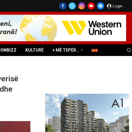
Login
HOWBIZZ
KULTURË
+ MË TEPËR…
verisë
 dhe