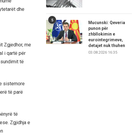
 shumë
ytetarët dhe
5
Mucunski: Qeveria
punon për
zhbllokimin e
eurointegrimeve,
it Zgjedhor, me
detajet nuk thuhen
03.08.2026 16:35
l i qartë për
sundimit të
je sistemore
herë të parë
mënyrë të
se. Zgjidhja e
ën