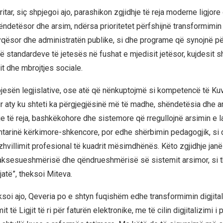
tar, siç shpjegoi ajo, parashikon zgjidhje të reja moderne ligjor
ndetësor dhe arsim, ndërsa prioritetet përfshijnë transformimin d
yqësor dhe administratën publike, si dhe programe që synojnë p
të standardeve të jetesës në fushat e mjedisit jetësor, kujdesit 
it dhe mbrojtjes sociale.
pjesën legjislative, ose atë që nënkuptojmë si kompetencë të Kuv
 aty ku shteti ka përgjegjësinë më të madhe, shëndetësia dhe a
je të reja, bashkëkohore dhe sistemore që rregullojnë arsimin e l
arinë kërkimore-shkencore, por edhe shërbimin pedagogjik, si 
zhvillimit profesional të kuadrit mësimdhënës. Këto zgjidhje janë
, aksesueshmërisë dhe qëndrueshmërisë së sistemit arsimor, si t
gjatë”, theksoi Miteva.
eksoi ajo, Qeveria po e shtyn fuqishëm edhe transformimin digjita
t të Ligjit të ri për faturën elektronike, me të cilin digjitalizimi 