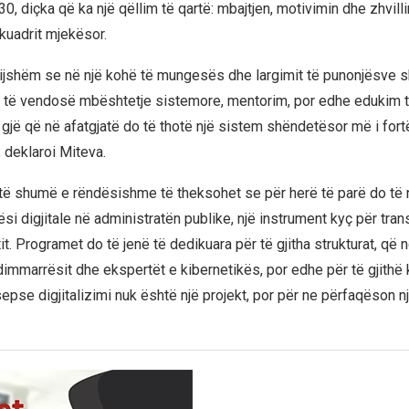
0, diçka që ka një qëllim të qartë: mbajtjen, motivimin dhe zhvill
kuadrit mjekësor.
ijshëm se në një kohë të mungesës dhe largimit të punonjësve 
do të vendosë mbështetje sistemore, mentorim, por edhe edukim 
jë që në afatgjatë do të thotë një sistem shëndetësor më i fort
deklaroi Miteva.
htë shumë e rëndësishme të theksohet se për herë të parë do të 
si digjitale në administratën publike, një instrument kyç për tra
etit. Programet do të jenë të dedikuara për të gjitha strukturat, që 
dimmarrësit dhe ekspertët e kibernetikës, por edhe për të gjithë 
sepse digjitalizimi nuk është një projekt, por për ne përfaqëson 