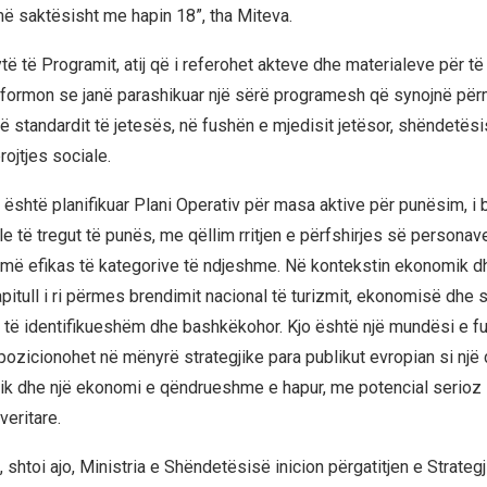
 saktësisht me hapin 18”, tha Miteva.
ë të Programit, atij që i referohet akteve dhe materialeve për të
informon se janë parashikuar një sërë programesh që synojnë për
të standardit të jetesës, në fushën e mjedisit jetësor, shëndetësi
ojtjes sociale.
6 është planifikuar Plani Operativ për masa aktive për punësim, i
le të tregut të punës, me qëllim rritjen e përfshirjes së persona
 më efikas të kategorive të ndjeshme. Në kontekstin ekonomik 
pitull i ri përmes brendimit nacional të turizmit, ekonomisë dhe sh
, të identifikueshëm dhe bashkëkohor. Kjo është një mundësi e 
ozicionohet në mënyrë strategjike para publikut evropian si një 
tik dhe një ekonomi e qëndrueshme e hapur, me potencial serioz i
eritare.
shtoi ajo, Ministria e Shëndetësisë inicion përgatitjen e Strateg