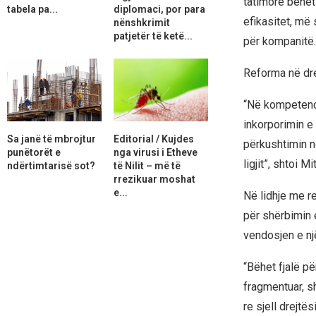
tatimore bëhet
tabela pa...
diplomaci, por para
efikasitet, më
nënshkrimit
patjetër të ketë...
për kompanitë.
Reforma në drej
“Në kompetencë
inkorporimin e
Sa janë të mbrojtur
Editorial / Kujdes
përkushtimin n
punëtorët e
nga virusi i Etheve
ligjit”, shtoi Mi
ndërtimtarisë sot?
të Nilit – më të
rrezikuar moshat
e...
Në lidhje me r
për shërbimin e
vendosjen e nj
“Bëhet fjalë p
fragmentuar, s
re sjell drejt