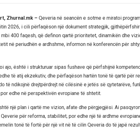
rt, Zhurnal.mk –
Qeveria në seancën e sotme e miratoi progra
tin 2026, i cili përfaqëson një dokument strategjik, gjithëpërfshi
 mbi 400 faqesh, që definon qartë prioritetet, dinamikën dhe vizi
htetit në periudhën e ardhshme, informon në konferencën për sht
oi ajo, është i strukturuar sipas fushave që përfshijnë kompetenc
r edhe të atij ekzekutiv, dhe përfaqëson hartën tonë të qartë për 
do të ndikojnë drejtpërdrejt në cilësinë e jetës së qytetarëve, fun
 por edhe në perspektivën evropiane të shtetit.
të një plan i qartë me vizion, afate dhe përgjegjësi. Ai pasqyron
j Qeverie për reforma, stabilitet, por edhe një të ardhme evropia
elin tonë të fortë për një vit në të cilin Qeveria do të japë rezul