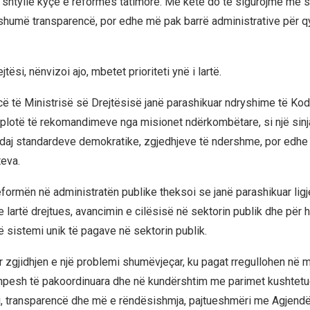
 shtyllë kyçe e reformës tatimore. Me këtë do të sigurojmë më
 shumë transparencë, por edhe më pak barrë administrative për q
tësi, nënvizoi ajo, mbetet prioriteti ynë i lartë.
 të Ministrisë së Drejtësisë janë parashikuar ndryshime të Kod
 plotë të rekomandimeve nga misionet ndërkombëtare, si një sinja
daj standardeve demokratike, zgjedhjeve të ndershme, por edhe 
teva.
eformën në administratën publike theksoi se janë parashikuar lig
 lartë drejtues, avancimin e cilësisë në sektorin publik dhe për 
ë sistemi unik të pagave në sektorin publik.
ër zgjidhjen e një problemi shumëvjeçar, ku pagat rregullohen në 
hpesh të pakoordinuara dhe në kundërshtim me parimet kushtetue
ësi, transparencë dhe më e rëndësishmja, pajtueshmëri me Agjend