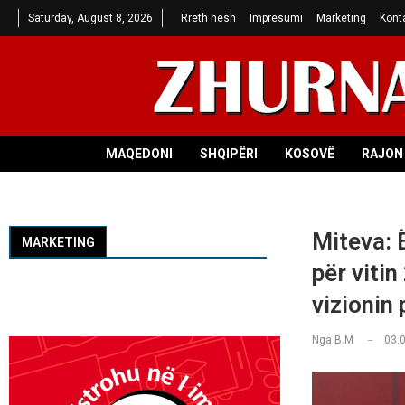
Saturday, August 8, 2026
Rreth nesh
Impresumi
Marketing
Kont
MAQEDONI
SHQIPËRI
KOSOVË
RAJON 
Miteva: 
MARKETING
për vitin
vizionin 
Nga
B.M
03.