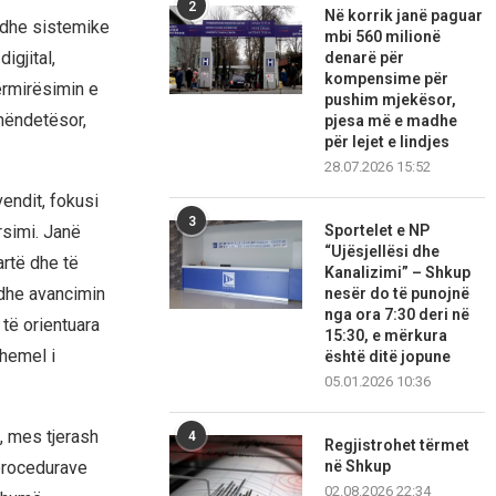
2
Në korrik janë paguar
e dhe sistemike
mbi 560 milionë
igjital,
denarë për
kompensime për
ërmirësimin e
pushim mjekësor,
shëndetësor,
pjesa më e madhe
për lejet e lindjes
28.07.2026 15:52
endit, fokusi
3
rsimi. Janë
Sportelet e NP
“Ujësjellësi dhe
artë dhe të
Kanalizimi” – Shkup
dhe avancimin
nesër do të punojnë
nga ora 7:30 deri në
 të orientuara
15:30, e mërkura
hemel i
është ditë jopune
05.01.2026 10:36
l, mes tjerash
4
Regjistrohet tërmet
i procedurave
në Shkup
02.08.2026 22:34