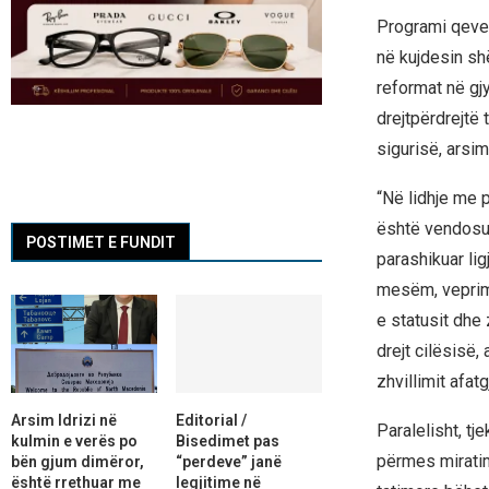
Programi qeveri
në kujdesin shë
reformat në gj
drejtpërdrejtë 
sigurisë, arsim
“Në lidhje me 
është vendosur
POSTIMET E FUNDIT
parashikuar lig
mesëm, veprimt
e statusit dhe 
drejt cilësisë
zhvillimit afat
Arsim Idrizi në
Editorial /
Paralelisht, tj
kulmin e verës po
Bisedimet pas
përmes miratimi
bën gjum dimëror,
“perdeve” janë
është rrethuar me
legjitime në