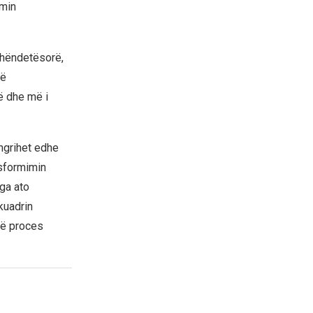
imin
shëndetësorë,
të
ë dhe më i
ngrihet edhe
nsformimin
nga ato
kuadrin
një proces