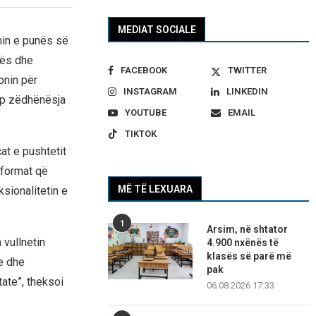
MEDIAT SOCIALE
min e punës së
rës dhe
FACEBOOK
TWITTER
onin për
INSTAGRAM
LINKEDIN
yp zëdhënësja
YOUTUBE
EMAIL
TIKTOK
at e pushtetit
reformat që
MË TË LEXUARA
ksionalitetin e
1
Arsim, në shtator
 vullnetin
4.900 nxënës të
klasës së parë më
ne dhe
pak
tate”, theksoi
06.08.2026 17:33