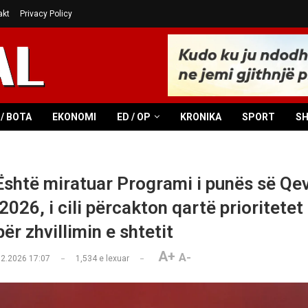
akt
Privacy Policy
/ BOTA
EKONOMI
ED / OP
KRONIKA
SPORT
S
Është miratuar Programi i punës së Qe
 2026, i cili përcakton qartë prioritetet
për zhvillimin e shtetit
A+
A-
02.2026 17:07
1,534
e lexuar