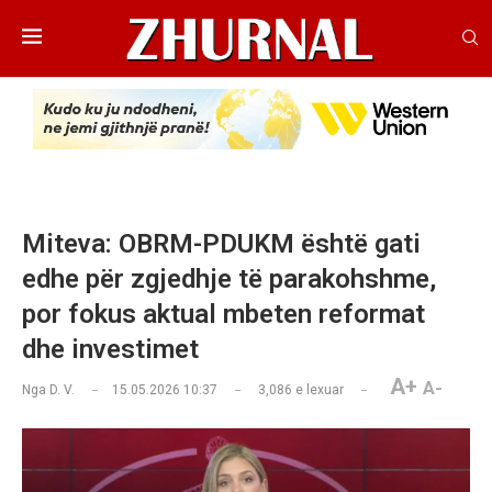
Miteva: OBRM-PDUKM është gati
edhe për zgjedhje të parakohshme,
por fokus aktual mbeten reformat
dhe investimet
A+
A-
Nga
D. V.
15.05.2026 10:37
3,086
e lexuar