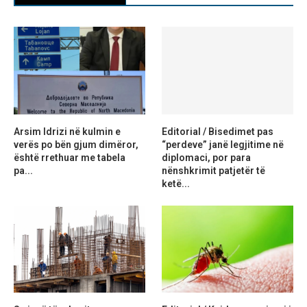
Arsim Idrizi në kulmin e
Editorial / Bisedimet pas
verës po bën gjum dimëror,
“perdeve” janë legjitime në
është rrethuar me tabela
diplomaci, por para
pa...
nënshkrimit patjetër të
ketë...