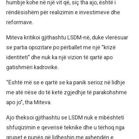
humbje kohe në një vit që, siç tha ajo, është i
rëndësishëm për realizimin e investimeve dhe
reformave.
Miteva kritikoi gjithashtu LSDM-në, duke vlerësuar
se partia opozitare po përballet me një “krizë
identiteti” dhe nuk ka një vizion të qartë apo
gatishmëri kadrovike.
“Është më se e qartë se ka panik serioz në lidhje
me atë nëse do të ketë zgjedhje të parakohshme
apo jo”, tha Miteva.
Ajo theksoi gjithashtu se LSDM nuk e mbështeti
shfuqizimin e qeverisë teknike dhe u tërhoq nga
grupet e punës që lidheshin me axhendën e