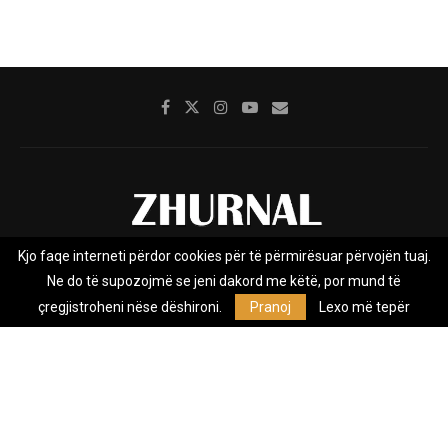
Kjo faqe interneti përdor cookies për të përmirësuar përvojën tuaj.
Rreth nesh
Impresumi
Marketing
Kontakt
Ne do të supozojmë se jeni dakord me këtë, por mund të
Privacy Policy
çregjistroheni nëse dëshironi.
Pranoj
Lexo më tepër
Zhurnal.mk është Agjenci e Lajmeve e pavarur, e themeluar në vitin
2009, që e mbulon Maqedoninë, Kosovën, Shqipërinë edhe lajmet
nga bota.
@2026 - All Right Reserved. Designed and Developed by
Anet.Com.Mk