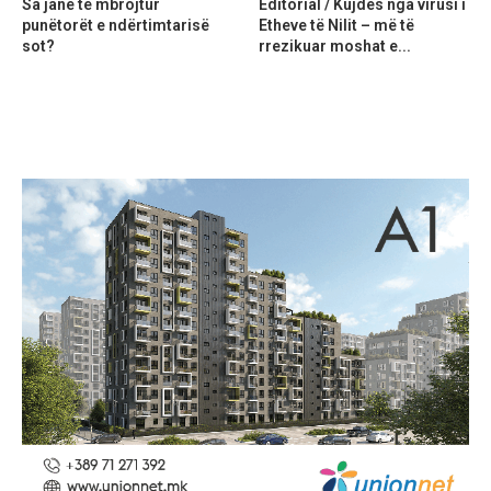
Sa janë të mbrojtur
Editorial / Kujdes nga virusi i
punëtorët e ndërtimtarisë
Etheve të Nilit – më të
sot?
rrezikuar moshat e...