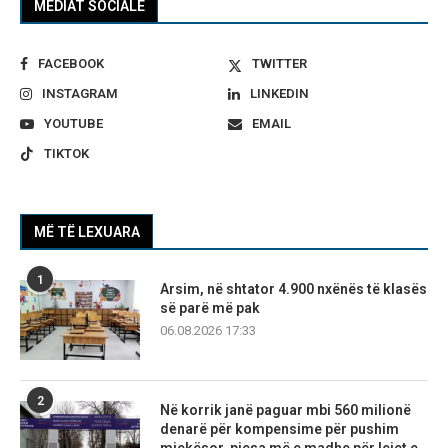
MEDIAT SOCIALE
FACEBOOK
TWITTER
INSTAGRAM
LINKEDIN
YOUTUBE
EMAIL
TIKTOK
MË TË LEXUARA
1
Arsim, në shtator 4.900 nxënës të klasës
së parë më pak
06.08.2026 17:33
2
Në korrik janë paguar mbi 560 milionë
denarë për kompensime për pushim
mjekësor, pjesa më e madhe për lejet e