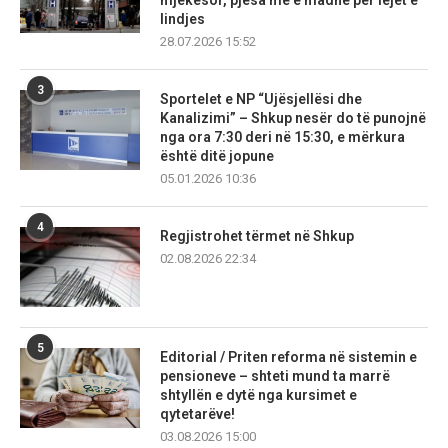
lindjes
28.07.2026 15:52
3
Sportelet e NP “Ujësjellësi dhe
Kanalizimi” – Shkup nesër do të punojnë
nga ora 7:30 deri në 15:30, e mërkura
është ditë jopune
05.01.2026 10:36
4
Regjistrohet tërmet në Shkup
02.08.2026 22:34
5
Editorial / Priten reforma në sistemin e
pensioneve – shteti mund ta marrë
shtyllën e dytë nga kursimet e
qytetarëve!
03.08.2026 15:00