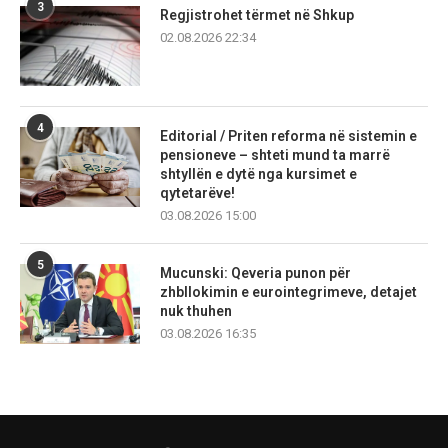
3
Regjistrohet tërmet në Shkup
02.08.2026 22:34
4
Editorial / Priten reforma në sistemin e
pensioneve – shteti mund ta marrë
shtyllën e dytë nga kursimet e
qytetarëve!
03.08.2026 15:00
5
Mucunski: Qeveria punon për
zhbllokimin e eurointegrimeve, detajet
nuk thuhen
03.08.2026 16:35