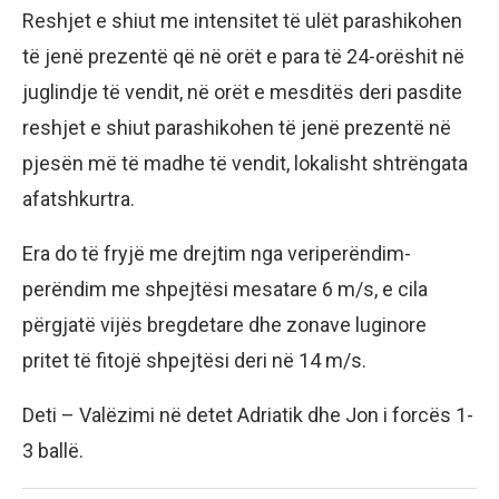
Reshjet e shiut me intensitet të ulët parashikohen
të jenë prezentë që në orët e para të 24-orëshit në
juglindje të vendit, në orët e mesditës deri pasdite
reshjet e shiut parashikohen të jenë prezentë në
pjesën më të madhe të vendit, lokalisht shtrëngata
afatshkurtra.
Era do të fryjë me drejtim nga veriperëndim-
perëndim me shpejtësi mesatare 6 m/s, e cila
përgjatë vijës bregdetare dhe zonave luginore
pritet të fitojë shpejtësi deri në 14 m/s.
Deti – Valëzimi në detet Adriatik dhe Jon i forcës 1-
3 ballë.