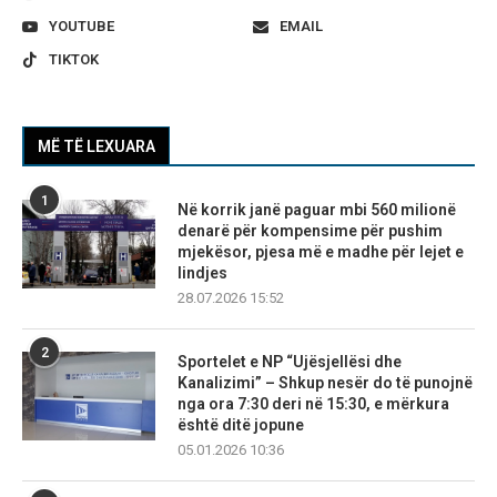
YOUTUBE
EMAIL
TIKTOK
MË TË LEXUARA
1
Në korrik janë paguar mbi 560 milionë
denarë për kompensime për pushim
mjekësor, pjesa më e madhe për lejet e
lindjes
28.07.2026 15:52
2
Sportelet e NP “Ujësjellësi dhe
Kanalizimi” – Shkup nesër do të punojnë
nga ora 7:30 deri në 15:30, e mërkura
është ditë jopune
05.01.2026 10:36