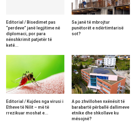
Editorial / Bisedimet pas
Sa janë të mbrojtur
“perdeve” janë legjitime në
punëtorët e ndërtimtarisë
diplomaci, por para
sot?
nënshkrimit patjetër të
ketë...
Editorial / Kujdes nga virusi i
A po zhvillohen nxënësit të
Etheve të Nilit – më të
barabartë përballë dallimeve
rrezikuar moshat e...
etnike dhe shkollave ku
mësojnë?