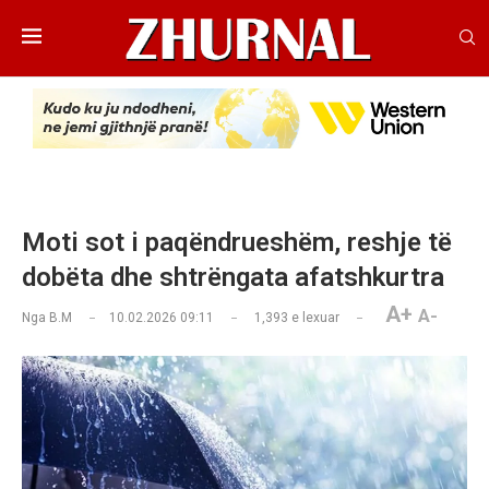
Moti sot i paqëndrueshëm, reshje të
dobëta dhe shtrëngata afatshkurtra
A+
A-
Nga
B.M
10.02.2026 09:11
1,393
e lexuar