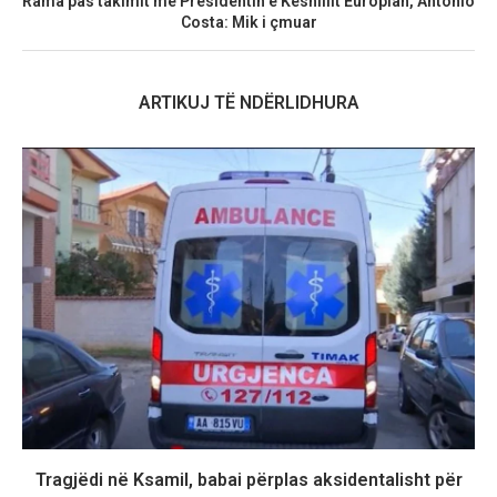
Rama pas takimit me Presidentin e Këshillit Europian, António
Costa: Mik i çmuar
ARTIKUJ TË NDËRLIDHURA
Tragjëdi në Ksamil, babai përplas aksidentalisht për