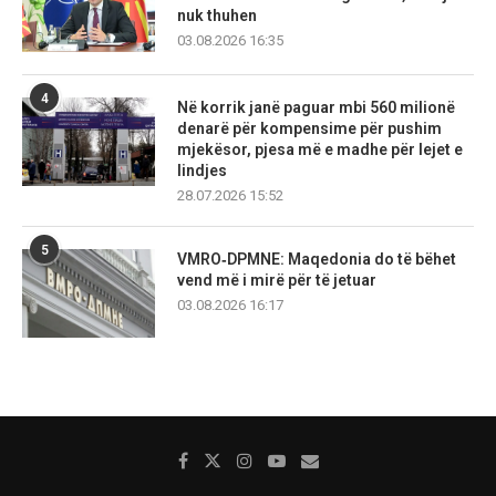
nuk thuhen
03.08.2026 16:35
4
Në korrik janë paguar mbi 560 milionë
denarë për kompensime për pushim
mjekësor, pjesa më e madhe për lejet e
lindjes
28.07.2026 15:52
5
VMRO‑DPMNE: Maqedonia do të bëhet
vend më i mirë për të jetuar
03.08.2026 16:17