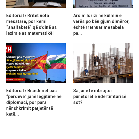
Editorial / Rritet nota
Arsim Idrizi në kulmin e
mesatare, por kemi
verës po bën gjum dimëror,
“analfabetë” që s’dinë as
është rrethuar me tabela
lexim e as matematikë!
pa...
Editorial / Bisedimet pas
Sa janë të mbrojtur
“perdeve” janë legjitime në
punëtorët e ndërtimtarisë
diplomaci, por para
sot?
nënshkrimit patjetër të
ketë...