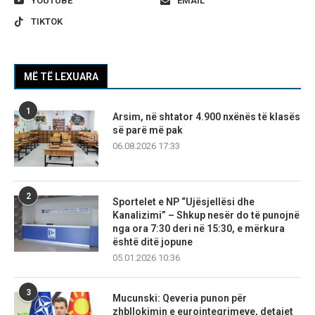
YOUTUBE
EMAIL
TIKTOK
MË TË LEXUARA
1
Arsim, në shtator 4.900 nxënës të klasës
së parë më pak
06.08.2026 17:33
2
Sportelet e NP “Ujësjellësi dhe
Kanalizimi” – Shkup nesër do të punojnë
nga ora 7:30 deri në 15:30, e mërkura
është ditë jopune
05.01.2026 10:36
3
Mucunski: Qeveria punon për
zhbllokimin e eurointegrimeve, detajet