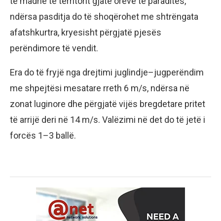
të madhe të territorit gjatë orëve të paradites,
ndërsa pasditja do të shoqërohet me shtrëngata
afatshkurtra, kryesisht përgjatë pjesës
perëndimore të vendit.
Era do të fryjë nga drejtimi juglindje–jugperëndim
me shpejtësi mesatare rreth 6 m/s, ndërsa në
zonat luginore dhe përgjatë vijës bregdetare pritet
të arrijë deri në 14 m/s. Valëzimi në det do të jetë i
forcës 1–3 ballë.