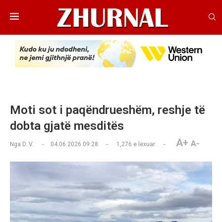
Moti sot i paqëndrueshëm, reshje të
dobta gjatë mesditës
A+
A-
Nga
D. V.
04.06.2026 09:28
1,276
e lexuar