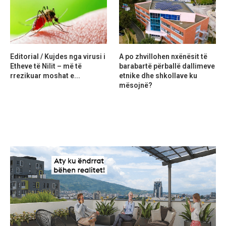
Editorial / Kujdes nga virusi i
A po zhvillohen nxënësit të
Etheve të Nilit – më të
barabartë përballë dallimeve
rrezikuar moshat e...
etnike dhe shkollave ku
mësojnë?