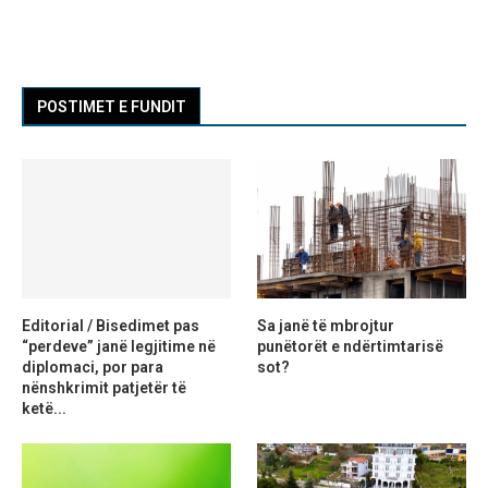
POSTIMET E FUNDIT
Editorial / Bisedimet pas
Sa janë të mbrojtur
“perdeve” janë legjitime në
punëtorët e ndërtimtarisë
diplomaci, por para
sot?
nënshkrimit patjetër të
ketë...