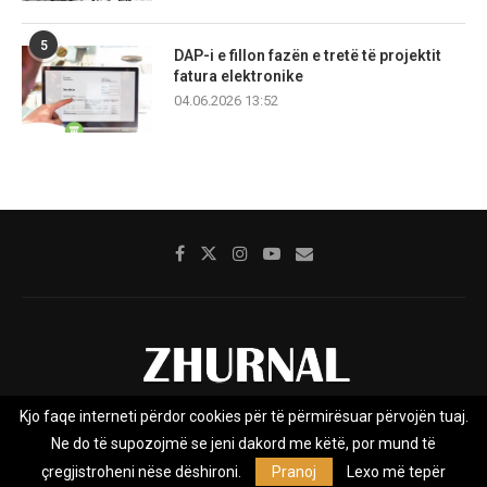
5
DAP-i e fillon fazën e tretë të projektit
fatura elektronike
04.06.2026 13:52
Kjo faqe interneti përdor cookies për të përmirësuar përvojën tuaj.
Rreth nesh
Impresumi
Marketing
Kontakt
Ne do të supozojmë se jeni dakord me këtë, por mund të
Privacy Policy
çregjistroheni nëse dëshironi.
Pranoj
Lexo më tepër