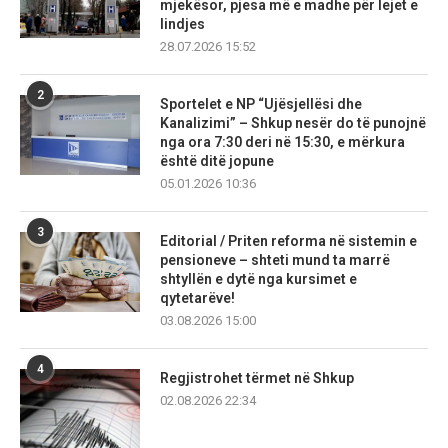
mjekësor, pjesa më e madhe për lejet e
lindjes
28.07.2026 15:52
2
Sportelet e NP “Ujësjellësi dhe
Kanalizimi” – Shkup nesër do të punojnë
nga ora 7:30 deri në 15:30, e mërkura
është ditë jopune
05.01.2026 10:36
3
Editorial / Priten reforma në sistemin e
pensioneve – shteti mund ta marrë
shtyllën e dytë nga kursimet e
qytetarëve!
03.08.2026 15:00
4
Regjistrohet tërmet në Shkup
02.08.2026 22:34