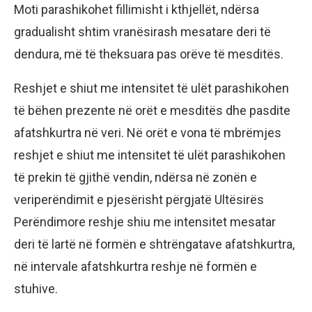
Moti parashikohet fillimisht i kthjellët, ndërsa
gradualisht shtim vranësirash mesatare deri të
dendura, më të theksuara pas orëve të mesditës.
Reshjet e shiut me intensitet të ulët parashikohen
të bëhen prezente në orët e mesditës dhe pasdite
afatshkurtra në veri. Në orët e vona të mbrëmjes
reshjet e shiut me intensitet të ulët parashikohen
të prekin të gjithë vendin, ndërsa në zonën e
veriperëndimit e pjesërisht përgjatë Ultësirës
Perëndimore reshje shiu me intensitet mesatar
deri të lartë në formën e shtrëngatave afatshkurtra,
në intervale afatshkurtra reshje në formën e
stuhive.