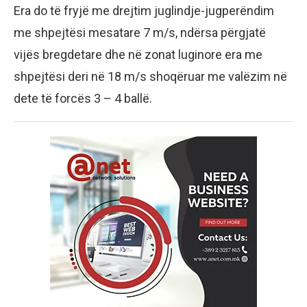
Era do të fryjë me drejtim juglindje-jugperëndim
me shpejtësi mesatare 7 m/s, ndërsa përgjatë
vijës bregdetare dhe në zonat luginore era me
shpejtësi deri në 18 m/s shoqëruar me valëzim në
dete të forcës 3 – 4 ballë.