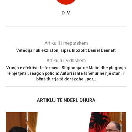
D. V.
Artikulli i mëparshëm
Vetëdija nuk ekziston, sipas filozofit Daniel Dennett
Artikulli i ardhshëm
Vrasja e efektivit të forcave ‘Shqiponja’ në Maliq dhe plagosja
e një tjetri, reagon policia: Autori ishte fshehur në një stan, i
bënë thirrje të dorëzohej, por…
ARTIKUJ TË NDËRLIDHURA