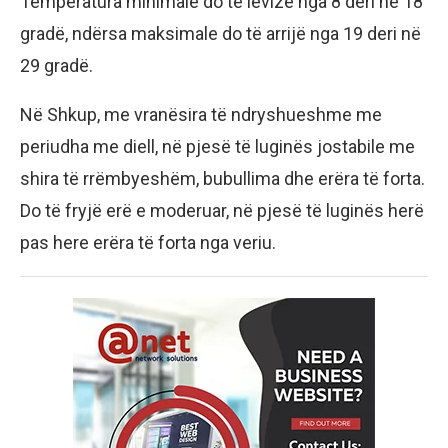
Temperatura minimale do të lëvizë nga 8 deri në 18
gradë, ndërsa maksimale do të arrijë nga 19 deri në
29 gradë.
Në Shkup, me vranësira të ndryshueshme me
periudha me diell, në pjesë të luginës jostabile me
shira të rrëmbyeshëm, bubullima dhe erëra të forta.
Do të fryjë erë e moderuar, në pjesë të luginës herë
pas here erëra të forta nga veriu.