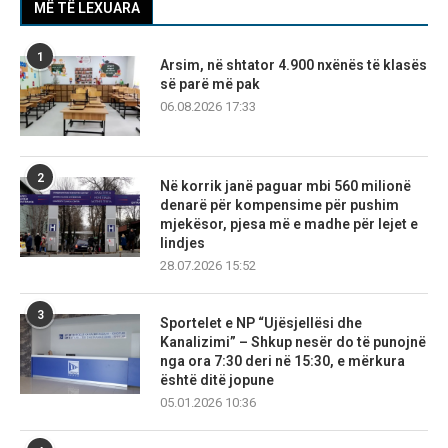
MË TË LEXUARA
1
Arsim, në shtator 4.900 nxënës të klasës
së parë më pak
06.08.2026 17:33
2
Në korrik janë paguar mbi 560 milionë
denarë për kompensime për pushim
mjekësor, pjesa më e madhe për lejet e
lindjes
28.07.2026 15:52
3
Sportelet e NP “Ujësjellësi dhe
Kanalizimi” – Shkup nesër do të punojnë
nga ora 7:30 deri në 15:30, e mërkura
është ditë jopune
05.01.2026 10:36