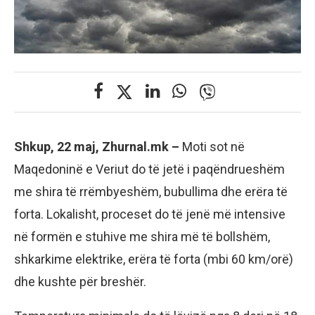
Shkup, 22 maj, Zhurnal.mk –
Moti sot në
Maqedoninë e Veriut do të jetë i paqëndrueshëm
me shira të rrëmbyeshëm, bubullima dhe erëra të
forta. Lokalisht, proceset do të jenë më intensive
në formën e stuhive me shira më të bollshëm,
shkarkime elektrike, erëra të forta (mbi 60 km/orë)
dhe kushte për breshër.