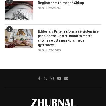
4
Regjistrohet tërmet në Shkup
02.08.2026 22:34
5
Editorial / Priten reforma në sistemin e
pensioneve – shteti mund ta marrë
shtyllën e dytë nga kursimet e
qytetarëve!
03.08.2026 15:00