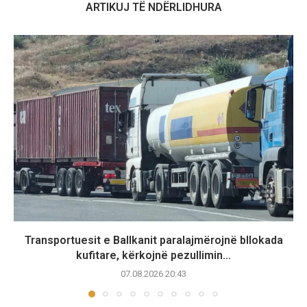
ARTIKUJ TË NDËRLIDHURA
Transportuesit e Ballkanit paralajmërojnë bllokada
kufitare, kërkojnë pezullimin...
07.08.2026 20:43