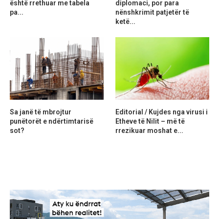
është rrethuar me tabela
diplomaci, por para
pa...
nënshkrimit patjetër të
ketë...
Sa janë të mbrojtur
Editorial / Kujdes nga virusi i
punëtorët e ndërtimtarisë
Etheve të Nilit – më të
sot?
rrezikuar moshat e...