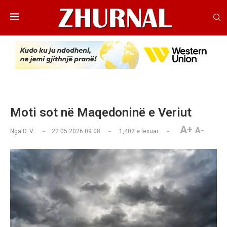
Moti sot në Maqedoninë e Veriut
A+
A-
Nga
D. V.
22.05.2026 09:08
1,402
e lexuar