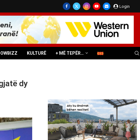
Login
HOWBIZZ
KULTURË
+ MË TEPËR…
gjatë dy