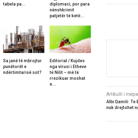
tabela pa...
diplomaci, por para
nënshkrimit
patjetër të ketë...
Sa janë të mbrojtur
Editorial / Kujdes
punëtorët e
nga virusi i Etheve
ndërtimtarisë sot?
të Nilit – më të
rrezikuar moshat
e...
Artikulli i më
Albi Qamili: Te 
nuk drejtohet n