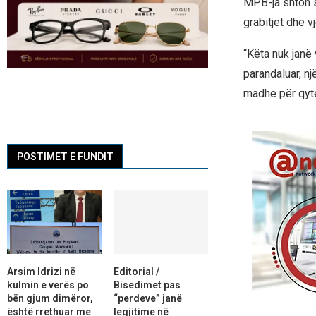
MPB-ja shton s
grabitjet dhe 
“Këta nuk janë
parandaluar, nj
madhe për qyte
POSTIMET E FUNDIT
Arsim Idrizi në
Editorial /
kulmin e verës po
Bisedimet pas
bën gjum dimëror,
“perdeve” janë
është rrethuar me
legjitime në