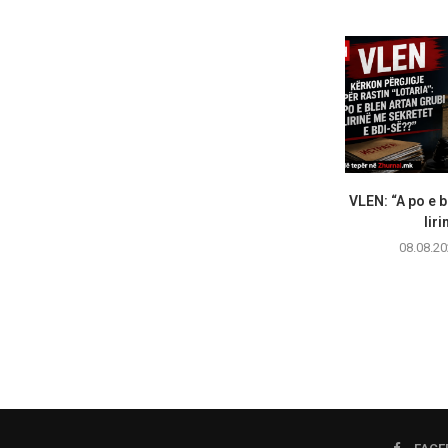
VLEN: “A po e b
liri
08.08.20