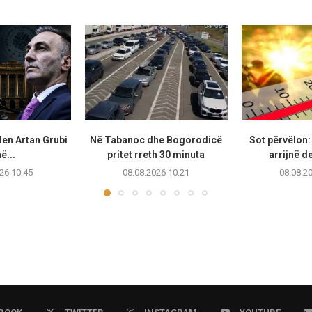
len Artan Grubi
Në Tabanoc dhe Bogorodicë
Sot përvëlon
në...
pritet rreth 30 minuta
arrijnë d
26 10:45
08.08.2026 10:21
08.08.2