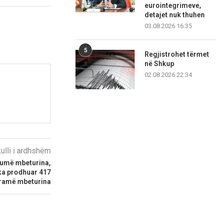
eurointegrimeve,
detajet nuk thuhen
03.08.2026 16:35
5
Regjistrohet tërmet
në Shkup
02.08.2026 22:34
kulli i ardhshëm
humë mbeturina,
 ka prodhuar 417
gramë mbeturina