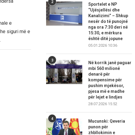
 ndërsa
2
Sportelet e NP
“Ujësjellësi dhe
Kanalizimi” – Shkup
nesër do të punojnë
nale e
nga ora 7:30 deri në
 dhe siguri më e
15:30, e mërkura
është ditë jopune
.
05.01.2026 10:36
3
Në korrik janë paguar
mbi 560 milionë
denarë për
kompensime për
pushim mjekësor,
pjesa më e madhe
për lejet e lindjes
28.07.2026 15:52
4
Mucunski: Qeveria
punon për
zhbllokimin e