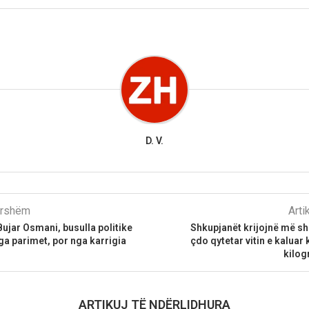
D. V.
parshëm
Arti
Bujar Osmani, busulla politike
Shkupjanët krijojnë më s
ga parimet, por nga karrigia
çdo qytetar vitin e kaluar
kilo
ARTIKUJ TË NDËRLIDHURA