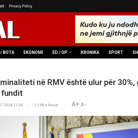
akt
Privacy Policy
/ BOTA
EKONOMI
ED / OP
KRONIKA
SPORT
S
minaliteti në RMV është ulur për 30%, 
 fundit
A+
A-
07.2026 11:56
1,149
e lexuar