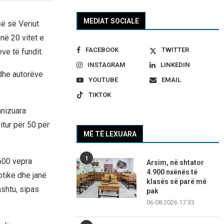
MEDIAT SOCIALE
ë së Veriut
 në 20 vitet e
FACEBOOK
TWITTER
eve të fundit.
INSTAGRAM
LINKEDIN
 dhe autorëve
YOUTUBE
EMAIL
TIKTOK
anizuara
itur për 50 për
MË TË LEXUARA
1
.600 vepra
Arsim, në shtator
4.900 nxënës të
otike dhe janë
klasës së parë më
shtu, sipas
pak
06.08.2026 17:33