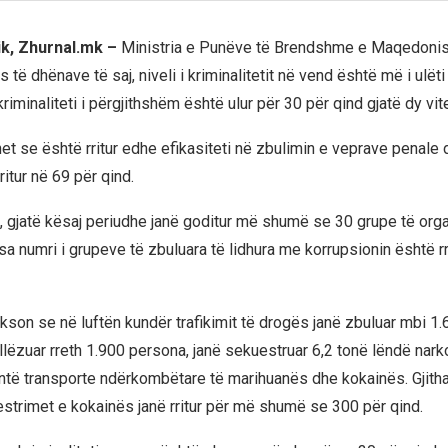
ik, Zhurnal.mk –
Ministria e Punëve të Brendshme e Maqedonis
s të dhënave të saj, niveli i kriminalitetit në vend është më i ulëti
kriminaliteti i përgjithshëm është ulur për 30 për qind gjatë dy vit
het se është rritur edhe efikasiteti në zbulimin e veprave penale
ritur në 69 për qind.
gjatë kësaj periudhe janë goditur më shumë se 30 grupe të org
sa numri i grupeve të zbuluara të lidhura me korrupsionin është rr
ekson se në luftën kundër trafikimit të drogës janë zbuluar mbi 1
llëzuar rreth 1.900 persona, janë sekuestruar 6,2 tonë lëndë nark
ntë transporte ndërkombëtare të marihuanës dhe kokainës. Gjitha
uestrimet e kokainës janë rritur për më shumë se 300 për qind.