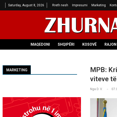
Saturday, August 8, 2026
Rreth nesh
Impresumi
Marketing
Kont
MAQEDONI
SHQIPËRI
KOSOVË
RAJON 
MPB: Kri
MARKETING
viteve të
Nga
D. V.
07.