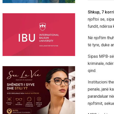
Shkup, 7 korr
njoftoi se, sipa
fundit, ndërsa 
Në njoftim thu
të tyre, duke ar
Sipas MPB-së, 
kriminale, ndër
qind.
Institucioni th
penale, janë ka
parandaluar në
njoftimit, sek