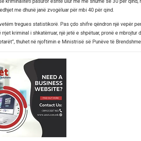
e kriminaliteti pasuror është ulur me më shumë se 30 për qind,
vjedhjet me dhunë janë zvogëluar për mbi 40 për qind.
 vetëm tregues statistikorë. Pas çdo shifre qëndron një vepër pe
ë rrjet kriminal i shkatërruar, një jetë e shpëtuar, pronë e mbrojtur
tarët”, thuhet në njoftimin e Ministrisë së Punëve të Brendshme