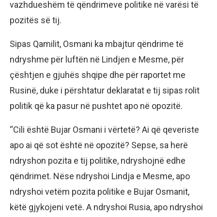
vazhdueshëm të qëndrimeve politike në varësi të
pozitës së tij.
Sipas Qamilit, Osmani ka mbajtur qëndrime të
ndryshme për luftën në Lindjen e Mesme, për
çështjen e gjuhës shqipe dhe për raportet me
Rusinë, duke i përshtatur deklaratat e tij sipas rolit
politik që ka pasur në pushtet apo në opozitë.
“Cili është Bujar Osmani i vërtetë? Ai që qeveriste
apo ai që sot është në opozitë? Sepse, sa herë
ndryshon pozita e tij politike, ndryshojnë edhe
qëndrimet. Nëse ndryshoi Lindja e Mesme, apo
ndryshoi vetëm pozita politike e Bujar Osmanit,
këtë gjykojeni vetë. A ndryshoi Rusia, apo ndryshoi