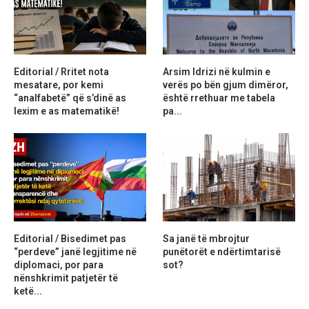
Editorial / Rritet nota
Arsim Idrizi në kulmin e
mesatare, por kemi
verës po bën gjum dimëror,
“analfabetë” që s’dinë as
është rrethuar me tabela
lexim e as matematikë!
pa...
Editorial / Bisedimet pas
Sa janë të mbrojtur
“perdeve” janë legjitime në
punëtorët e ndërtimtarisë
diplomaci, por para
sot?
nënshkrimit patjetër të
ketë...