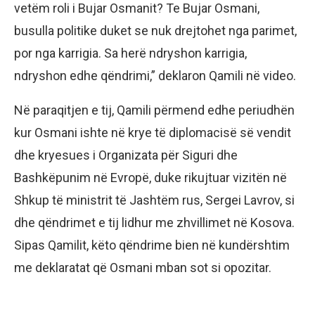
vetëm roli i Bujar Osmanit? Te Bujar Osmani,
busulla politike duket se nuk drejtohet nga parimet,
por nga karrigia. Sa herë ndryshon karrigia,
ndryshon edhe qëndrimi,” deklaron Qamili në video.
Në paraqitjen e tij, Qamili përmend edhe periudhën
kur Osmani ishte në krye të diplomacisë së vendit
dhe kryesues i Organizata për Siguri dhe
Bashkëpunim në Evropë, duke rikujtuar vizitën në
Shkup të ministrit të Jashtëm rus, Sergei Lavrov, si
dhe qëndrimet e tij lidhur me zhvillimet në Kosova.
Sipas Qamilit, këto qëndrime bien në kundërshtim
me deklaratat që Osmani mban sot si opozitar.