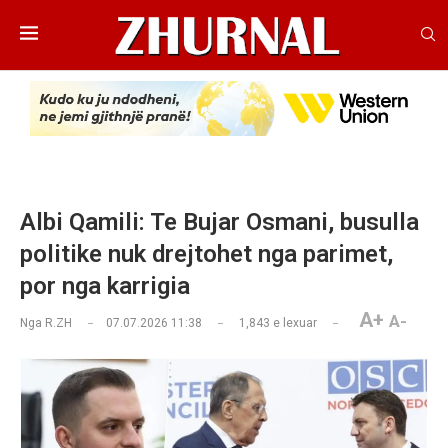
Albi Qamili: Te Bujar Osmani, busulla
politike nuk drejtohet nga parimet,
por nga karrigia
A+
A-
Nga
R.ZH
07.07.2026 11:38
1,843
e lexuar