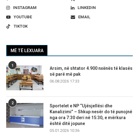
INSTAGRAM
LINKEDIN
YOUTUBE
EMAIL
TIKTOK
MË TË LEXUARA
1
Arsim, në shtator 4.900 nxënës të klasës
së parë më pak
06.08.2026 17:33
2
Sportelet e NP “Ujësjellësi dhe
Kanalizimi” – Shkup nesër do të punojnë
nga ora 7:30 deri në 15:30, e mërkura
është ditë jopune
05.01.2026 10:36