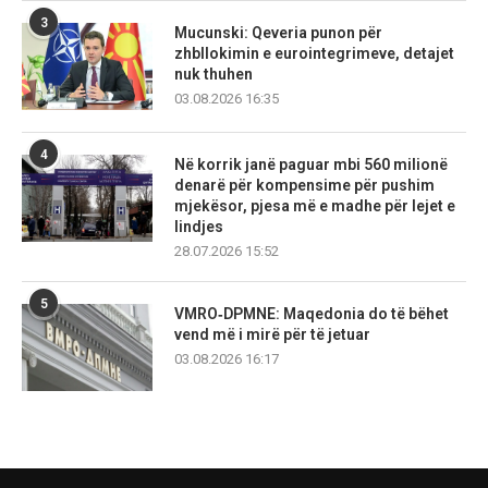
3
Mucunski: Qeveria punon për
zhbllokimin e eurointegrimeve, detajet
nuk thuhen
03.08.2026 16:35
4
Në korrik janë paguar mbi 560 milionë
denarë për kompensime për pushim
mjekësor, pjesa më e madhe për lejet e
lindjes
28.07.2026 15:52
5
VMRO‑DPMNE: Maqedonia do të bëhet
vend më i mirë për të jetuar
03.08.2026 16:17