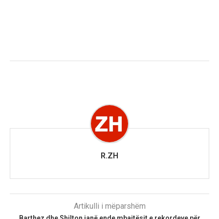
R.ZH
Artikulli i mëparshëm
Barthez dhe Shilton janë ende mbajtësit e rekordeve për