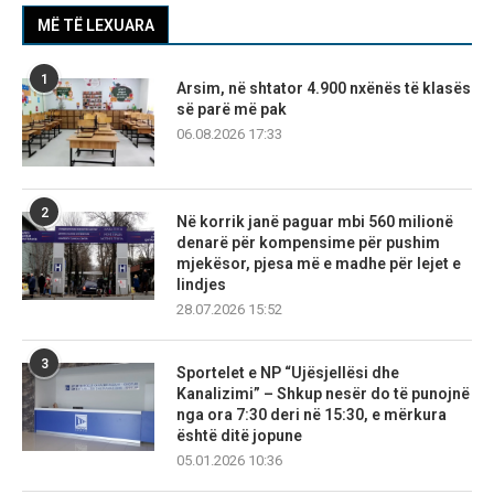
MË TË LEXUARA
1
Arsim, në shtator 4.900 nxënës të klasës
së parë më pak
06.08.2026 17:33
2
Në korrik janë paguar mbi 560 milionë
denarë për kompensime për pushim
mjekësor, pjesa më e madhe për lejet e
lindjes
28.07.2026 15:52
3
Sportelet e NP “Ujësjellësi dhe
Kanalizimi” – Shkup nesër do të punojnë
nga ora 7:30 deri në 15:30, e mërkura
është ditë jopune
05.01.2026 10:36