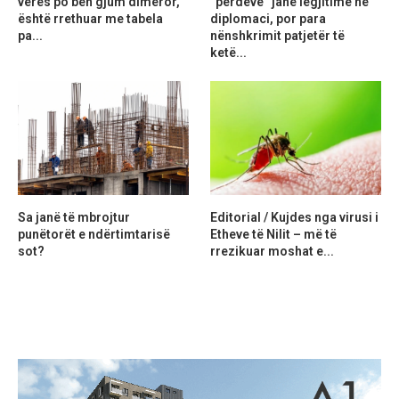
verës po bën gjum dimëror,
“perdeve” janë legjitime në
është rrethuar me tabela
diplomaci, por para
pa...
nënshkrimit patjetër të
ketë...
Sa janë të mbrojtur
Editorial / Kujdes nga virusi i
punëtorët e ndërtimtarisë
Etheve të Nilit – më të
sot?
rrezikuar moshat e...