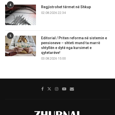
4
Regjistrohet tërmet në Shkup
02.08.2026 22:34
5
Editorial / Priten reforma në sistemin e
pensioneve – shteti mund ta marrë
shtyllën e dytë nga kursimet e
qytetarëve!
03.08.2026 15:00