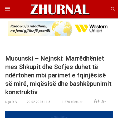
Mucunski – Nejnski: Marrëdhëniet
mes Shkupit dhe Sofjes duhet të
ndërtohen mbi parimet e fqinjësisë
së mirë, miqësisë dhe bashkëpunimit
konstruktiv
A+
A-
Nga
D. V.
20.02.2026 11:51
1,876
e lexuar