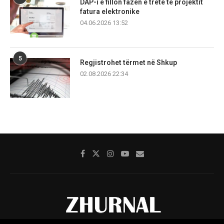
DAP-i e fillon fazën e tretë të projektit
fatura elektronike
04.06.2026 13:52
5
Regjistrohet tërmet në Shkup
02.08.2026 22:34