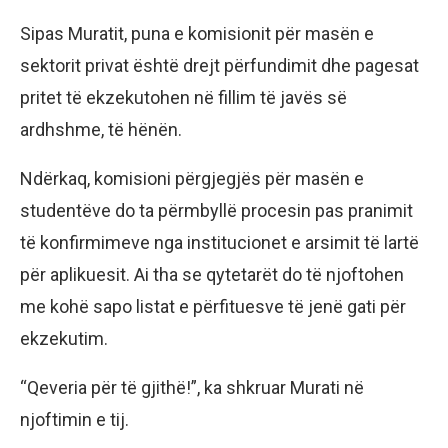
Sipas Muratit, puna e komisionit për masën e
sektorit privat është drejt përfundimit dhe pagesat
pritet të ekzekutohen në fillim të javës së
ardhshme, të hënën.
Ndërkaq, komisioni përgjegjës për masën e
studentëve do ta përmbyllë procesin pas pranimit
të konfirmimeve nga institucionet e arsimit të lartë
për aplikuesit. Ai tha se qytetarët do të njoftohen
me kohë sapo listat e përfituesve të jenë gati për
ekzekutim.
“Qeveria për të gjithë!”, ka shkruar Murati në
njoftimin e tij.