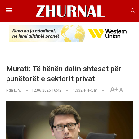
Murati: Të hënën dalin shtesat për
punëtorët e sektorit privat
A+
A-
Nga
D. V.
12.06.2026 16:42
1,332
e lexuar