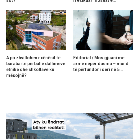
sot?
rrezikuar moshat e...
A po zhvillohen nxënësit të
Editorial / Mos gjuani me
barabartë përballë dallimeve
armë nëpër dasma – mund
etnike dhe shkollave ku
të përfundoni deri në 5...
mësojnë?