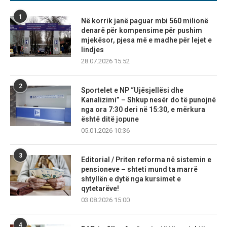
1
Në korrik janë paguar mbi 560 milionë
denarë për kompensime për pushim
mjekësor, pjesa më e madhe për lejet e
lindjes
28.07.2026 15:52
2
Sportelet e NP “Ujësjellësi dhe
Kanalizimi” – Shkup nesër do të punojnë
nga ora 7:30 deri në 15:30, e mërkura
është ditë jopune
05.01.2026 10:36
3
Editorial / Priten reforma në sistemin e
pensioneve – shteti mund ta marrë
shtyllën e dytë nga kursimet e
qytetarëve!
03.08.2026 15:00
4