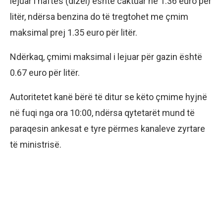
lejuar i naftës (dizel) është caktuar në 1.36 euro për
litër, ndërsa benzina do të tregtohet me çmim
maksimal prej 1.35 euro për litër.
Ndërkaq, çmimi maksimal i lejuar për gazin është
0.67 euro për litër.
Autoritetet kanë bërë të ditur se këto çmime hyjnë
në fuqi nga ora 10:00, ndërsa qytetarët mund të
paraqesin ankesat e tyre përmes kanaleve zyrtare
të ministrisë.