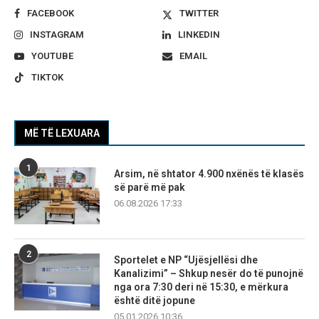
FACEBOOK
TWITTER
INSTAGRAM
LINKEDIN
YOUTUBE
EMAIL
TIKTOK
MË TË LEXUARA
1
Arsim, në shtator 4.900 nxënës të klasës
së parë më pak
06.08.2026 17:33
2
Sportelet e NP “Ujësjellësi dhe
Kanalizimi” – Shkup nesër do të punojnë
nga ora 7:30 deri në 15:30, e mërkura
është ditë jopune
05.01.2026 10:36