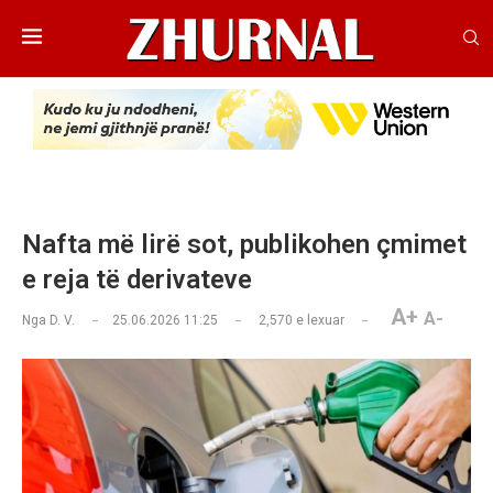
Nafta më lirë sot, publikohen çmimet
e reja të derivateve
A+
A-
Nga
D. V.
25.06.2026 11:25
2,570
e lexuar