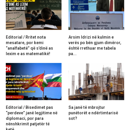
Editorial / Rritet nota
Arsim Idrizi në kulmin e
mesatare, por kemi
verës po bën gjum dimëror,
“analfabetë” që s’dinë as
është rrethuar me tabela
lexim e as matematikë!
pa...
Editorial / Bisedimet pas
Sa janë të mbrojtur
“perdeve” janë legjitime në
punëtorët e ndërtimtarisë
diplomaci, por para
sot?
nënshkrimit patjetër të
ketë...