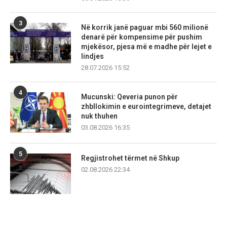
3
Në korrik janë paguar mbi 560 milionë
denarë për kompensime për pushim
mjekësor, pjesa më e madhe për lejet e
lindjes
28.07.2026 15:52
4
Mucunski: Qeveria punon për
zhbllokimin e eurointegrimeve, detajet
nuk thuhen
03.08.2026 16:35
5
Regjistrohet tërmet në Shkup
02.08.2026 22:34