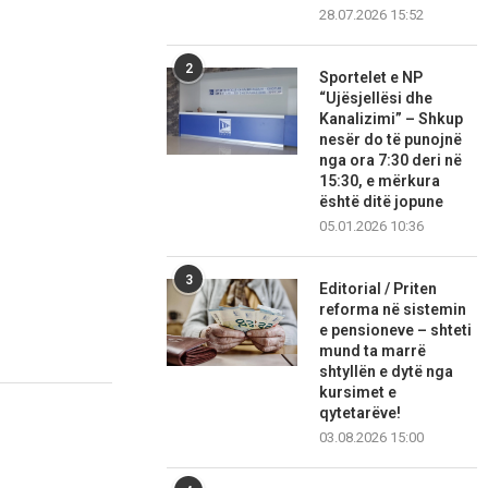
28.07.2026 15:52
2
Sportelet e NP
“Ujësjellësi dhe
Kanalizimi” – Shkup
nesër do të punojnë
nga ora 7:30 deri në
15:30, e mërkura
është ditë jopune
05.01.2026 10:36
3
Editorial / Priten
reforma në sistemin
e pensioneve – shteti
mund ta marrë
shtyllën e dytë nga
kursimet e
qytetarëve!
03.08.2026 15:00