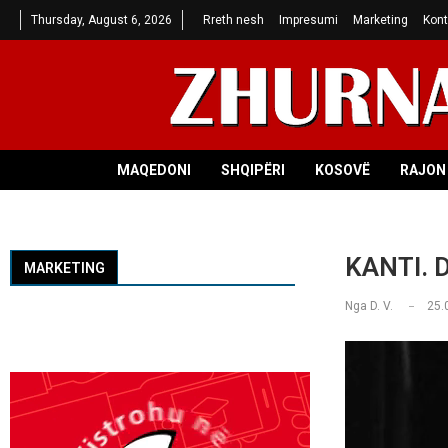
Thursday, August 6, 2026
Rreth nesh
Impresumi
Marketing
Kont
MAQEDONI
SHQIPËRI
KOSOVË
RAJON 
KANTI. D
MARKETING
Nga
D. V.
25.