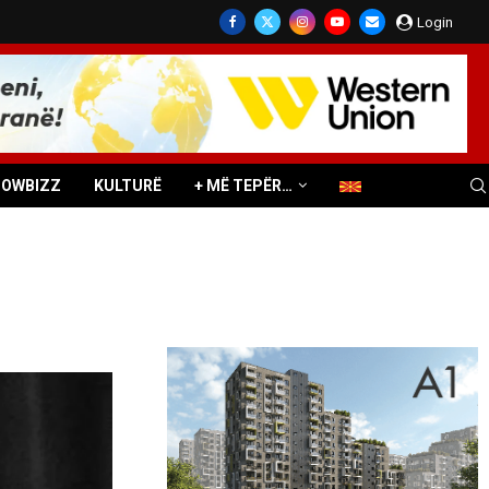
Login
HOWBIZZ
KULTURË
+ MË TEPËR…