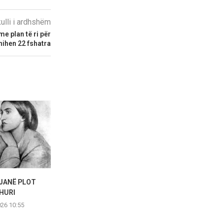
kulli i ardhshëm
 plan të ri për
hihen 22 fshatra
JANË PLOT
Durrës, arti sjell në kujtesë
Nicole Kidman 
HURI
eksodin
në elegancë:
026 10:55
01.08.2026 13:26
01.08.2