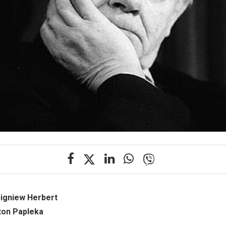
bigniew Herbert
ton Papleka