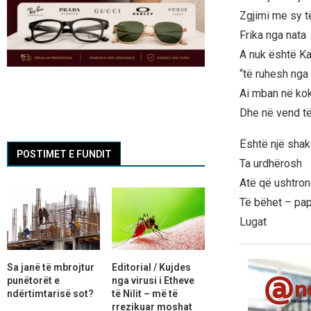
Zgjimi me sy të
Frika nga nata
A nuk është Ka
“të ruhesh nga 
Ai mban në kokë
Dhe në vend të
Është një shak
POSTIMET E FUNDIT
Ta urdhërosh
Atë që ushtron
Të bëhet – pa
Lugat
Sa janë të mbrojtur
Editorial / Kujdes
punëtorët e
nga virusi i Etheve
ndërtimtarisë sot?
të Nilit – më të
rrezikuar moshat