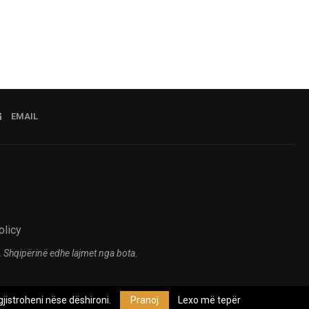
EMAIL
olicy
 Shqipërinë edhe lajmet nga bota.
jistroheni nëse dëshironi.
Pranoj
Lexo më tepër