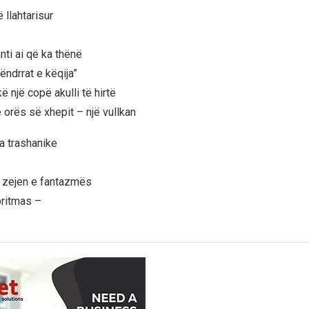
 llahtarisur
nti ai që ka thënë
ëndrrat e këqija”
 një copë akulli të hirtë
 orës së xhepit – një vullkan
a trashanike
 zejen e fantazmës
pritmas –