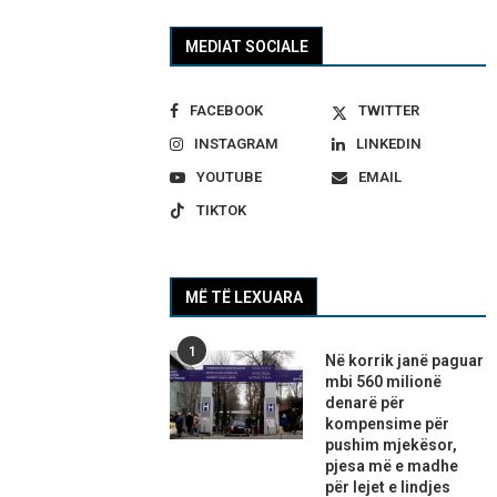
MEDIAT SOCIALE
FACEBOOK
TWITTER
INSTAGRAM
LINKEDIN
YOUTUBE
EMAIL
TIKTOK
MË TË LEXUARA
1
Në korrik janë paguar
mbi 560 milionë
denarë për
kompensime për
pushim mjekësor,
pjesa më e madhe
për lejet e lindjes