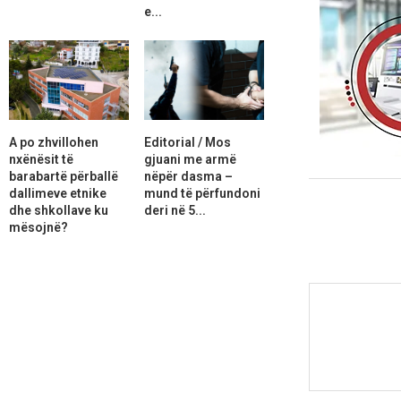
e...
A po zhvillohen
Editorial / Mos
nxënësit të
gjuani me armë
barabartë përballë
nëpër dasma –
dallimeve etnike
mund të përfundoni
dhe shkollave ku
deri në 5...
mësojnë?