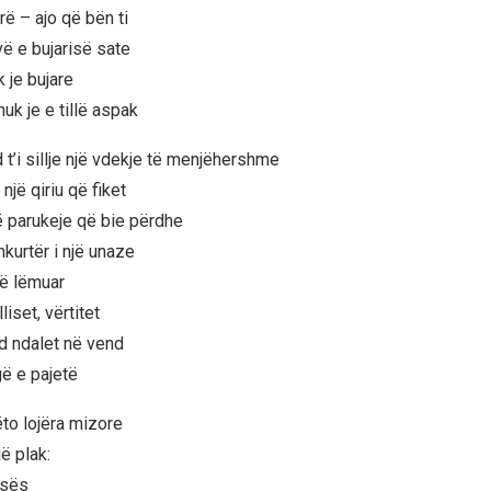
rë – ajo që bën ti
ë e bujarisë sate
 je bujare
nuk je e tillë aspak
t’i sillje një vdekje të menjëhershme
një qiriu që fiket
ë parukeje që bie përdhe
shkurtër i një unaze
të lëmuar
liset, vërtitet
d ndalet në vend
gë e pajetë
ëto lojëra mizore
ë plak:
esës