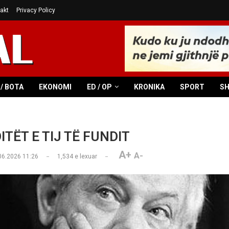
akt
Privacy Policy
/ BOTA
EKONOMI
ED / OP
KRONIKA
SPORT
S
ITËT E TIJ TË FUNDIT
A+
A-
06.2026 11:26
1,534
e lexuar