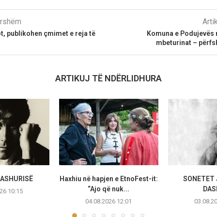
parshëm
Arti
ot, publikohen çmimet e reja të
Komuna e Podujevës me
mbeturinat – përfs
ARTIKUJ TË NDËRLIDHURA
DASHURISË
Haxhiu në hapjen e EtnoFest-it:
SONETET 
“Ajo që nuk...
DAS
26 10:15
04.08.2026 12:01
03.08.2