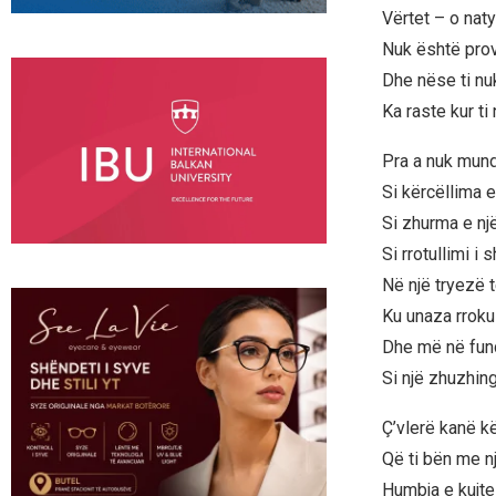
Vërtet – o naty
Nuk është prov
Dhe nëse ti nuk
Ka raste kur ti 
Pra a nuk mund 
Si kërcëllima e 
Si zhurma e nj
Si rrotullimi i 
Në një tryezë 
Ku unaza rrokul
Dhe më në fun
Si një zhuzhin
Ç’vlerë kanë k
Që ti bën me nj
Humbja e kujt