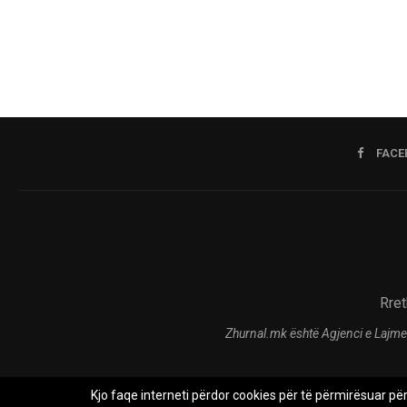
FACE
Rret
Zhurnal.mk është Agjenci e Lajme
Kjo faqe interneti përdor cookies për të përmirësuar pë