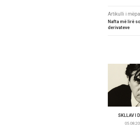
Artikulli i më
Nafta më lirë s
derivateve
SKLLAV I 
05.08.20