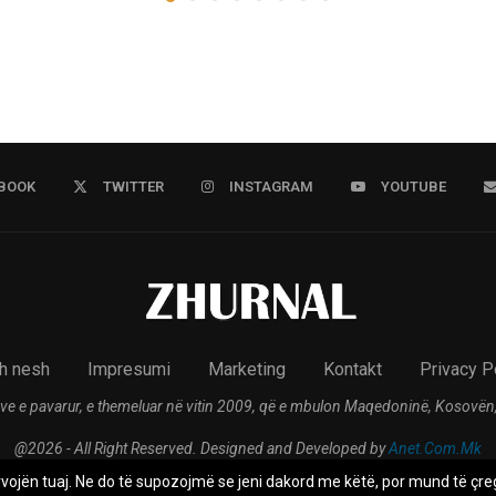
BOOK
TWITTER
INSTAGRAM
YOUTUBE
h nesh
Impresumi
Marketing
Kontakt
Privacy P
ve e pavarur, e themeluar në vitin 2009, që e mbulon Maqedoninë, Kosovën,
@2026 - All Right Reserved. Designed and Developed by
Anet.Com.Mk
rvojën tuaj. Ne do të supozojmë se jeni dakord me këtë, por mund të çreg