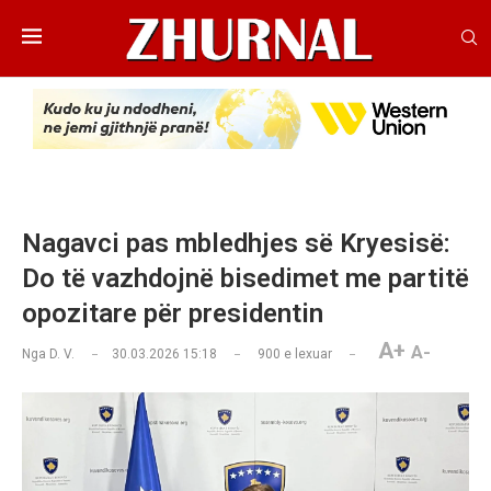
Nagavci pas mbledhjes së Kryesisë:
Do të vazhdojnë bisedimet me partitë
opozitare për presidentin
A+
A-
Nga
D. V.
30.03.2026 15:18
900
e lexuar