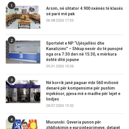
1
Arsim, në shtator 4.900 nxënës të klasës
së parë më pak
06.08.2026 17:33
2
Sportelet e NP “Ujësjellësi dhe
Kanalizimi” – Shkup nesër do të punojnë
nga ora 7:30 deri në 15:30, e mërkura
është ditë jopune
05.01.2026 10:36
3
Në korrik janë paguar mbi 560 milionë
denarë për kompensime për pushim
mjekësor, pjesa më e madhe për lejet e
lindjes
28.07.2026 15:52
4
Mucunski: Qeveria punon për
zhbllokimin e eurointegrimeve, detajet