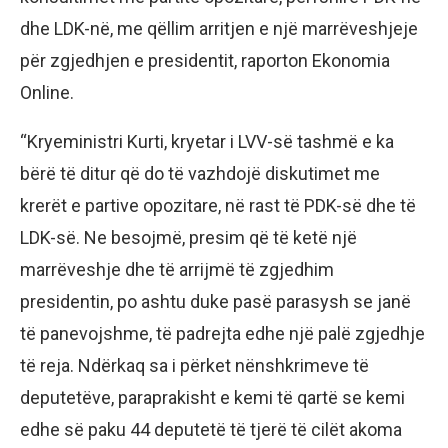
dhe LDK-në, me qëllim arritjen e një marrëveshjeje
për zgjedhjen e presidentit, raporton Ekonomia
Online.
“Kryeministri Kurti, kryetar i LVV-së tashmë e ka
bërë të ditur që do të vazhdojë diskutimet me
krerët e partive opozitare, në rast të PDK-së dhe të
LDK-së. Ne besojmë, presim që të ketë një
marrëveshje dhe të arrijmë të zgjedhim
presidentin, po ashtu duke pasë parasysh se janë
të panevojshme, të padrejta edhe një palë zgjedhje
të reja. Ndërkaq sa i përket nënshkrimeve të
deputetëve, paraprakisht e kemi të qartë se kemi
edhe së paku 44 deputetë të tjerë të cilët akoma