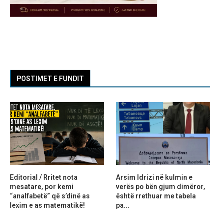
POSTIMET E FUNDIT
Editorial / Rritet nota
Arsim Idrizi në kulmin e
mesatare, por kemi
verës po bën gjum dimëror,
“analfabetë” që s’dinë as
është rrethuar me tabela
lexim e as matematikë!
pa...