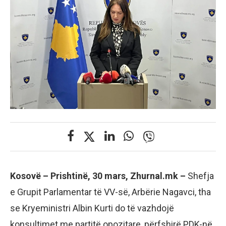
Kosovë – Prishtinë, 30 mars, Zhurnal.mk –
Shefja
e Grupit Parlamentar të VV-së, Arbërie Nagavci, tha
se Kryeministri Albin Kurti do të vazhdojë
konsultimet me partitë opozitare, përfshirë PDK-në