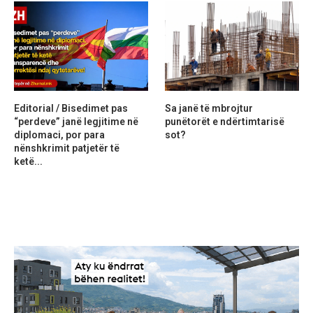
Editorial / Bisedimet pas
Sa janë të mbrojtur
“perdeve” janë legjitime në
punëtorët e ndërtimtarisë
diplomaci, por para
sot?
nënshkrimit patjetër të
ketë...