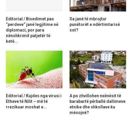
Editorial / Bisedimet pas
Sa janë të mbrojtur
“perdeve” janë legjitime në
punëtorët e ndërtimtarisë
diplomaci, por para
sot?
nënshkrimit patjetër të
ketë...
Editorial / Kujdes nga virusi i
A po zhvillohen nxënësit të
Etheve të Nilit – më të
barabartë përballë dallimeve
rrezikuar moshat e...
etnike dhe shkollave ku
mësojnë?