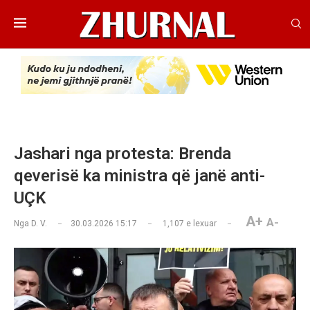
Jashari nga protesta: Brenda
qeverisë ka ministra që janë anti-
UÇK
A+
A-
Nga
D. V.
30.03.2026 15:17
1,107
e lexuar