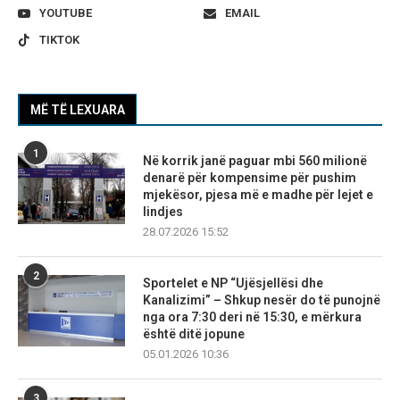
YOUTUBE
EMAIL
TIKTOK
MË TË LEXUARA
1
Në korrik janë paguar mbi 560 milionë
denarë për kompensime për pushim
mjekësor, pjesa më e madhe për lejet e
lindjes
28.07.2026 15:52
2
Sportelet e NP “Ujësjellësi dhe
Kanalizimi” – Shkup nesër do të punojnë
nga ora 7:30 deri në 15:30, e mërkura
është ditë jopune
05.01.2026 10:36
3