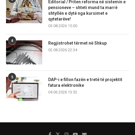
Editorial / Priten reforma në sistemin e
pensioneve – shteti mund ta marrë
shtyllën e dytë nga kursimet e
qytetarëve!
03.08.2026 15:00
4
Regjistrohet tërmet në Shkup
02.08.2026 22:34
5
DAP-i e fillon fazën e tretë të projektit
fatura elektronike
04.06.2026 13:52