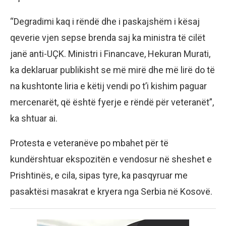
“Degradimi kaq i rëndë dhe i paskajshëm i kësaj
qeverie vjen sepse brenda saj ka ministra të cilët
janë anti-UÇK. Ministri i Financave, Hekuran Murati,
ka deklaruar publikisht se më mirë dhe më lirë do të
na kushtonte liria e këtij vendi po t’i kishim paguar
mercenarët, që është fyerje e rëndë për veteranët”,
ka shtuar ai.
Protesta e veteranëve po mbahet për të
kundërshtuar ekspozitën e vendosur në sheshet e
Prishtinës, e cila, sipas tyre, ka pasqyruar me
pasaktësi masakrat e kryera nga Serbia në Kosovë.