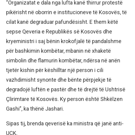
“Organizatat e dala nga lufta kanë thirrur protestë
pikërisht në oborrin e institucioneve të Kosovës, të
cilat kanë degraduar pafundësisht. E them këtë
sepse Qeveria e Republikës së Kosovës dhe
kryeministri i saj bënin krokofjalë të pandalshme
për bashkimin kombëtar, mbanin në xhaketë
simbolin dhe flamurin kombëtar, ndërsa në anën
tjetër kishin për këshilltar një person i cili
vazhdimisht synonte dhe bënte përpjekje të
degradojë luftën e pastër dhe të drejtë të Ushtrisë
Çlirimtare të Kosovës. Ky person është Shkëlzen
Gashi”, ka thënë Jashari.
Sipas tij, brenda qeverisë ka ministra që janë anti-
UÇK.