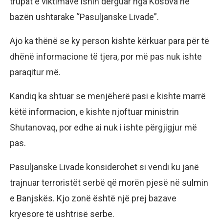
trupat e viktimave ishin dërguar nga Kosova në
bazën ushtarake “Pasuljanske Livade”.
Ajo ka thënë se ky person kishte kërkuar para për të
dhënë informacione të tjera, por më pas nuk ishte
paraqitur më.
Kandiq ka shtuar se menjëherë pasi e kishte marrë
këtë informacion, e kishte njoftuar ministrin
Shutanovaq, por edhe ai nuk i ishte përgjigjur më
pas.
Pasuljanske Livade konsiderohet si vendi ku janë
trajnuar terroristët serbë që morën pjesë në sulmin
e Banjskës. Kjo zonë është një prej bazave
kryesore të ushtrisë serbe.