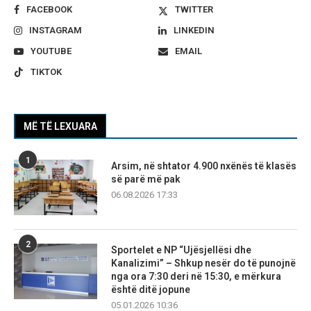
FACEBOOK
TWITTER
INSTAGRAM
LINKEDIN
YOUTUBE
EMAIL
TIKTOK
MË TË LEXUARA
1
Arsim, në shtator 4.900 nxënës të klasës
së parë më pak
06.08.2026 17:33
2
Sportelet e NP “Ujësjellësi dhe
Kanalizimi” – Shkup nesër do të punojnë
nga ora 7:30 deri në 15:30, e mërkura
është ditë jopune
05.01.2026 10:36