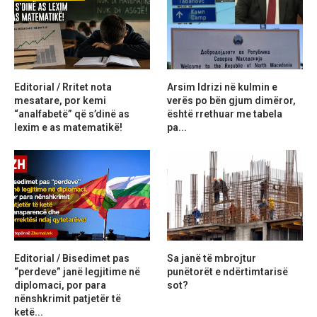
Editorial / Rritet nota
Arsim Idrizi në kulmin e
mesatare, por kemi
verës po bën gjum dimëror,
“analfabetë” që s’dinë as
është rrethuar me tabela
lexim e as matematikë!
pa...
Editorial / Bisedimet pas
Sa janë të mbrojtur
“perdeve” janë legjitime në
punëtorët e ndërtimtarisë
diplomaci, por para
sot?
nënshkrimit patjetër të
ketë...