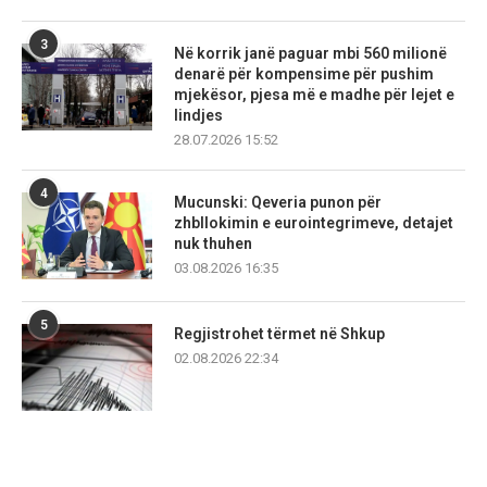
3
Në korrik janë paguar mbi 560 milionë
denarë për kompensime për pushim
mjekësor, pjesa më e madhe për lejet e
lindjes
28.07.2026 15:52
4
Mucunski: Qeveria punon për
zhbllokimin e eurointegrimeve, detajet
nuk thuhen
03.08.2026 16:35
5
Regjistrohet tërmet në Shkup
02.08.2026 22:34