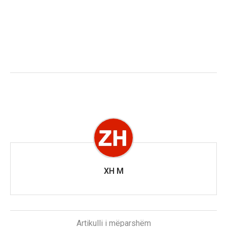
XH M
Artikulli i mëparshëm