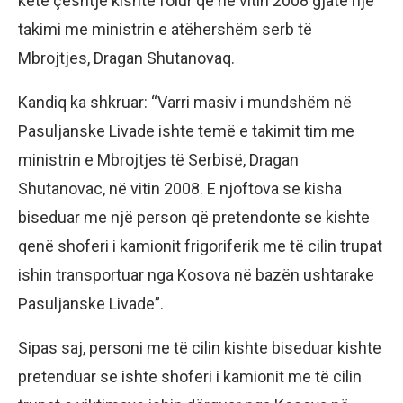
këtë çështje kishte folur që në vitin 2008 gjatë një
takimi me ministrin e atëhershëm serb të
Mbrojtjes, Dragan Shutanovaq.
Kandiq ka shkruar: “Varri masiv i mundshëm në
Pasuljanske Livade ishte temë e takimit tim me
ministrin e Mbrojtjes të Serbisë, Dragan
Shutanovac, në vitin 2008. E njoftova se kisha
biseduar me një person që pretendonte se kishte
qenë shoferi i kamionit frigoriferik me të cilin trupat
ishin transportuar nga Kosova në bazën ushtarake
Pasuljanske Livade”.
Sipas saj, personi me të cilin kishte biseduar kishte
pretenduar se ishte shoferi i kamionit me të cilin