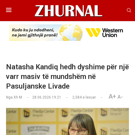
Natasha Kandiq hedh dyshime për një
varr masiv të mundshëm në
Pasuljanske Livade
A+
A-
Nga
Xh M
28.06.2026 19:21
2,584
e lexuar