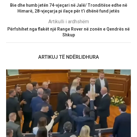
Bie dhe humb jetën 74-vjeçari në Jalë/ Tronditëse edhe në
Himarë, 28-vjeçarja pi ilaçe për t’i dhënë fund jetës
Artikulli i ardhshëm
Përfshihet nga flakët një Range Rover në zonën e Qendrës në
Shkup
ARTIKUJ TË NDËRLIDHURA