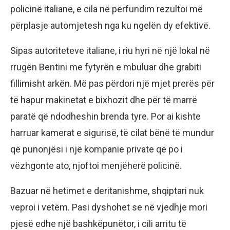
policinë italiane, e cila në përfundim rezultoi më
përplasje automjetesh nga ku ngelën dy efektivë.
Sipas autoriteteve italiane, i riu hyri në një lokal në
rrugën Bentini me fytyrën e mbuluar dhe grabiti
fillimisht arkën. Më pas përdori një mjet prerës për
të hapur makinetat e bixhozit dhe për të marrë
paratë që ndodheshin brenda tyre. Por ai kishte
harruar kamerat e sigurisë, të cilat bënë të mundur
që punonjësi i një kompanie private që po i
vëzhgonte ato, njoftoi menjëherë policinë.
Bazuar në hetimet e deritanishme, shqiptari nuk
veproi i vetëm. Pasi dyshohet se në vjedhje mori
pjesë edhe një bashkëpunëtor, i cili arritu të