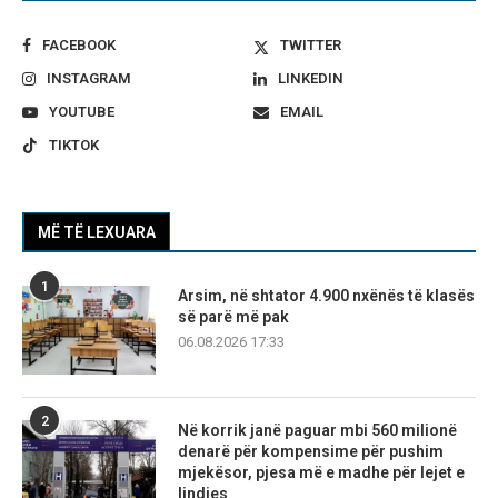
FACEBOOK
TWITTER
INSTAGRAM
LINKEDIN
YOUTUBE
EMAIL
TIKTOK
MË TË LEXUARA
1
Arsim, në shtator 4.900 nxënës të klasës
së parë më pak
06.08.2026 17:33
2
Në korrik janë paguar mbi 560 milionë
denarë për kompensime për pushim
mjekësor, pjesa më e madhe për lejet e
lindjes