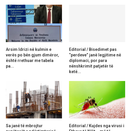
Arsim Idrizi në kulmin e
Editorial / Bisedimet pas
verës po bën gjum dimëror,
“perdeve” janë legjitime në
është rrethuar me tabela
diplomaci, por para
pa...
nënshkrimit patjetër të
ketë...
Sa janë të mbrojtur
Editorial / Kujdes nga virusi i