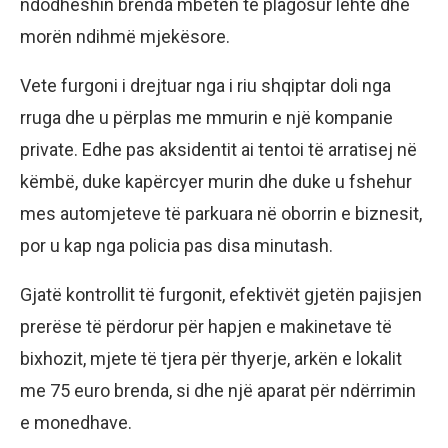
ndodheshin brenda mbetën të plagosur lehtë dhe
morën ndihmë mjekësore.
Vete furgoni i drejtuar nga i riu shqiptar doli nga
rruga dhe u përplas me mmurin e një kompanie
private. Edhe pas aksidentit ai tentoi të arratisej në
këmbë, duke kapërcyer murin dhe duke u fshehur
mes automjeteve të parkuara në oborrin e biznesit,
por u kap nga policia pas disa minutash.
Gjatë kontrollit të furgonit, efektivët gjetën pajisjen
prerëse të përdorur për hapjen e makinetave të
bixhozit, mjete të tjera për thyerje, arkën e lokalit
me 75 euro brenda, si dhe një aparat për ndërrimin
e monedhave.