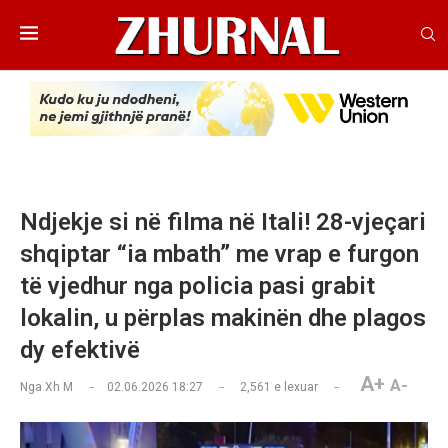
Ndjekje si në filma në Itali! 28-vjeçari
shqiptar “ia mbath” me vrap e furgon
të vjedhur nga policia pasi grabit
lokalin, u përplas makinën dhe plagos
dy efektivë
A+
A-
Nga
Xh M
02.06.2026 18:27
2,561
e lexuar