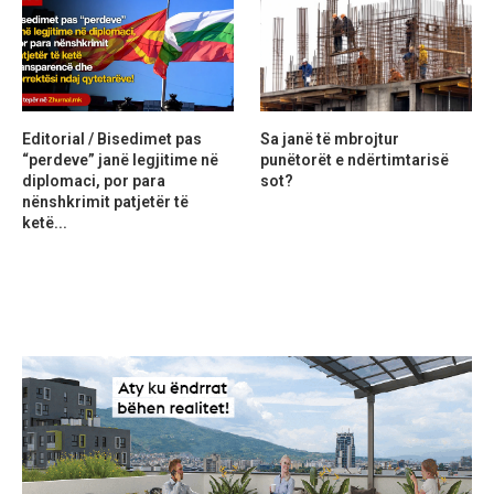
Editorial / Bisedimet pas
Sa janë të mbrojtur
“perdeve” janë legjitime në
punëtorët e ndërtimtarisë
diplomaci, por para
sot?
nënshkrimit patjetër të
ketë...