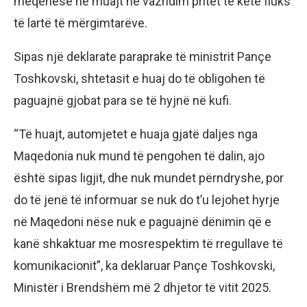
meqenëse në muajt në vazhdim pritet të ketë fluks
të lartë të mërgimtarëve.
Sipas një deklarate paraprake të ministrit Pançe
Toshkovski, shtetasit e huaj do të obligohen të
paguajnë gjobat para se të hyjnë në kufi.
“Të huajt, automjetet e huaja gjatë daljes nga
Maqedonia nuk mund të pengohen të dalin, ajo
është sipas ligjit, dhe nuk mundet përndryshe, por
do të jenë të informuar se nuk do t’u lejohet hyrje
në Maqedoni nëse nuk e paguajnë dënimin që e
kanë shkaktuar me mosrespektim të rregullave të
komunikacionit”, ka deklaruar Pançe Toshkovski,
Ministër i Brendshëm më 2 dhjetor të vitit 2025.