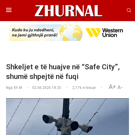
Shkeljet e të huajve në “Safe City”,
shumë shpejtë në fuqi
A+
A-
Nga
Xh M
02.06.2026 18:25
2,176
e lexuar