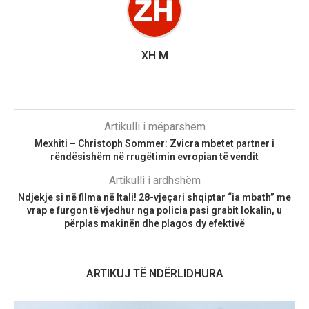
XH M
Artikulli i mëparshëm
Mexhiti – Christoph Sommer: Zvicra mbetet partner i
rëndësishëm në rrugëtimin evropian të vendit
Artikulli i ardhshëm
Ndjekje si në filma në Itali! 28-vjeçari shqiptar “ia mbath” me
vrap e furgon të vjedhur nga policia pasi grabit lokalin, u
përplas makinën dhe plagos dy efektivë
ARTIKUJ TË NDËRLIDHURA