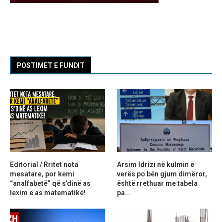
POSTIMET E FUNDIT
Editorial / Rritet nota
Arsim Idrizi në kulmin e
mesatare, por kemi
verës po bën gjum dimëror,
“analfabetë” që s’dinë as
është rrethuar me tabela
lexim e as matematikë!
pa...