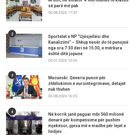
Arsim, në shtator 4.900 nxënës të klasës
së parë më pak
06.08.2026 17:33
2
Sportelet e NP “Ujësjellësi dhe
Kanalizimi” – Shkup nesër do të punojnë
nga ora 7:30 deri në 15:30, e mërkura
është ditë jopune
05.01.2026 10:36
3
Mucunski: Qeveria punon për
zhbllokimin e eurointegrimeve, detajet
nuk thuhen
03.08.2026 16:35
4
Në korrik janë paguar mbi 560 milionë
denarë për kompensime për pushim
mjekësor, pjesa më e madhe për lejet e
lindjes