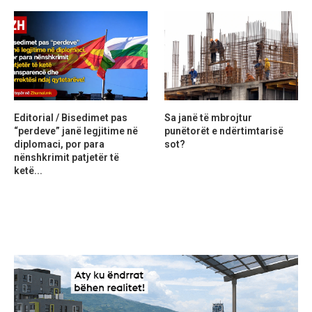
Editorial / Bisedimet pas
Sa janë të mbrojtur
“perdeve” janë legjitime në
punëtorët e ndërtimtarisë
diplomaci, por para
sot?
nënshkrimit patjetër të
ketë...