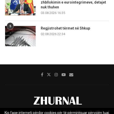
zhbllokimin e eurointegrimeve, detajet
nuk thuhen
03.08.2026 16:35
5
Regjistrohet tërmet në Shkup
02.08.2026 22:34
Kjo faqe interneti përdor cookies për të përmirësuar përvojën tuaj.