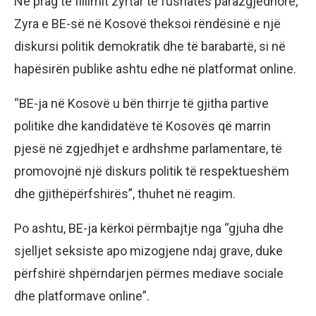
Në prag të fillimit zyrtar të fushatës parazgjedhore,
Zyra e BE-së në Kosovë theksoi rëndësinë e një
diskursi politik demokratik dhe të barabartë, si në
hapësirën publike ashtu edhe në platformat online.
“BE-ja në Kosovë u bën thirrje të gjitha partive
politike dhe kandidatëve të Kosovës që marrin
pjesë në zgjedhjet e ardhshme parlamentare, të
promovojnë një diskurs politik të respektueshëm
dhe gjithëpërfshirës”, thuhet në reagim.
Po ashtu, BE-ja kërkoi përmbajtje nga “gjuha dhe
sjelljet seksiste apo mizogjene ndaj grave, duke
përfshirë shpërndarjen përmes mediave sociale
dhe platformave online”.