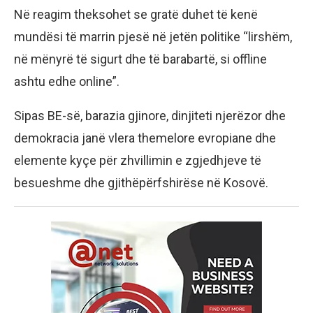
Në reagim theksohet se gratë duhet të kenë
mundësi të marrin pjesë në jetën politike “lirshëm,
në mënyrë të sigurt dhe të barabartë, si offline
ashtu edhe online”.
Sipas BE-së, barazia gjinore, dinjiteti njerëzor dhe
demokracia janë vlera themelore evropiane dhe
elemente kyçe për zhvillimin e zgjedhjeve të
besueshme dhe gjithëpërfshirëse në Kosovë.