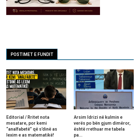
POSTIMET E FUNDIT
Editorial / Rritet nota
Arsim Idrizi në kulmin e
mesatare, por kemi
verës po bën gjum dimëror,
“analfabetë” që s’dinë as
është rrethuar me tabela
lexim e as matematikë!
pa...