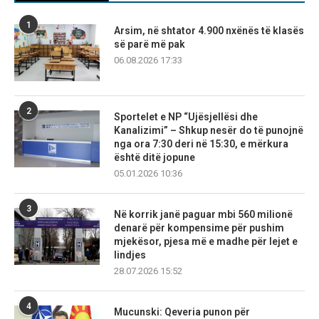
1
Arsim, në shtator 4.900 nxënës të klasës
së parë më pak
06.08.2026 17:33
2
Sportelet e NP “Ujësjellësi dhe
Kanalizimi” – Shkup nesër do të punojnë
nga ora 7:30 deri në 15:30, e mërkura
është ditë jopune
05.01.2026 10:36
3
Në korrik janë paguar mbi 560 milionë
denarë për kompensime për pushim
mjekësor, pjesa më e madhe për lejet e
lindjes
28.07.2026 15:52
4
Mucunski: Qeveria punon për