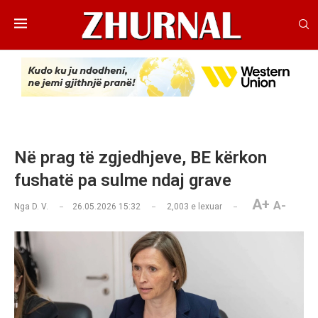
Në prag të zgjedhjeve, BE kërkon
fushatë pa sulme ndaj grave
A+
A-
Nga
D. V.
26.05.2026 15:32
2,003
e lexuar