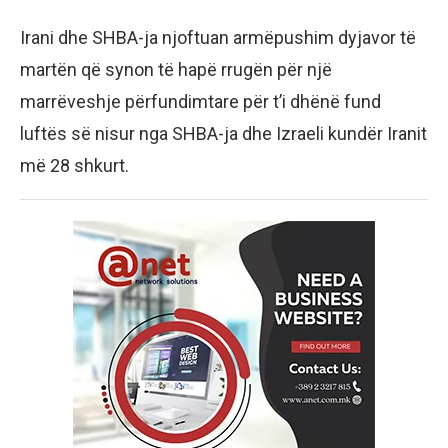
Irani dhe SHBA-ja njoftuan armëpushim dyjavor të
martën që synon të hapë rrugën për një
marrëveshje përfundimtare për t’i dhënë fund
luftës së nisur nga SHBA-ja dhe Izraeli kundër Iranit
më 28 shkurt.