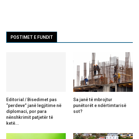
POSTIMET E FUNDIT
Editorial / Bisedimet pas
Sa janë të mbrojtur
“perdeve” janë legjitime në
punëtorët e ndërtimtarisë
diplomaci, por para
sot?
nënshkrimit patjetër të
ketë...