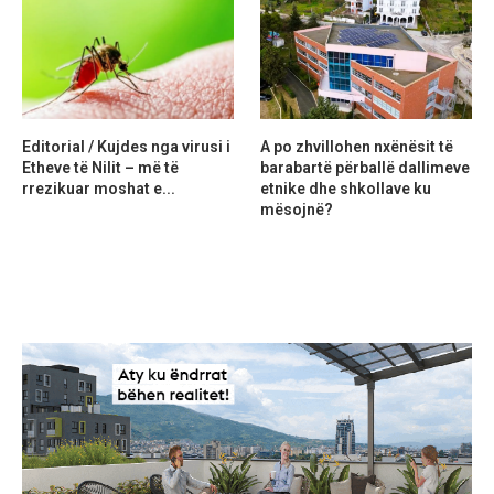
Editorial / Kujdes nga virusi i
A po zhvillohen nxënësit të
Etheve të Nilit – më të
barabartë përballë dallimeve
rrezikuar moshat e...
etnike dhe shkollave ku
mësojnë?