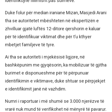
identifikojnë fillimisht pas sulmeve.
Duke folur për median iraniane Mizan, Masjedi Arani
tha se autoritetet mbështeten në ekspertizën e
zhvilluar gjatë luftës 12-ditore qershorin e kaluar
për të identifikuar viktimat dhe për t’u kthyer
mbetjet familjeve të tyre.
Ai tha se autoriteti i mjekësisë ligjore, në
bashkëpunim me gjyqësorin, ka mobilizuar të gjitha
burimet e disponueshme për të përpunuar
identifikimin e viktimave, duke shtuar se përpjekjet
e identifikimit janë në vazhdim.
Numri i raportuar i më shumë se 3.000 njerëzve të
vrarë nuk mund të verifikohet në mënyrë të pavarur.