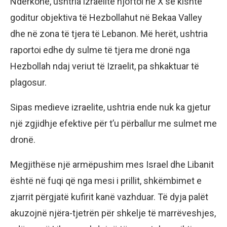
Ndërkohë, ushtria izraelite njoftoi në X se kishte
goditur objektiva të Hezbollahut në Bekaa Valley
dhe në zona të tjera të Lebanon. Më herët, ushtria
raportoi edhe dy sulme të tjera me dronë nga
Hezbollah ndaj veriut të Izraelit, pa shkaktuar të
plagosur.
Sipas medieve izraelite, ushtria ende nuk ka gjetur
një zgjidhje efektive për t’u përballur me sulmet me
dronë.
Megjithëse një armëpushim mes Israel dhe Libanit
është në fuqi që nga mesi i prillit, shkëmbimet e
zjarrit përgjatë kufirit kanë vazhduar. Të dyja palët
akuzojnë njëra-tjetrën për shkelje të marrëveshjes,