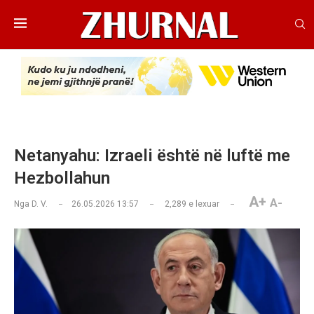
Netanyahu: Izraeli është në luftë me
Hezbollahun
A+
A-
Nga
D. V.
26.05.2026 13:57
2,289
e lexuar