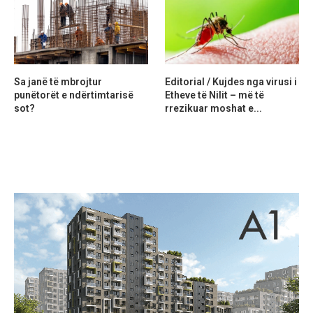
Sa janë të mbrojtur
Editorial / Kujdes nga virusi i
punëtorët e ndërtimtarisë
Etheve të Nilit – më të
sot?
rrezikuar moshat e...