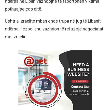
ndërsa në Liban vazhdojnë të raportohen viktima
pothuajse çdo ditë.
Ushtria izraelite mban ende trupa në jug të Libanit,
ndërsa Hezbollahu vazhdon të refuzojë negociatat
me Izraelin.