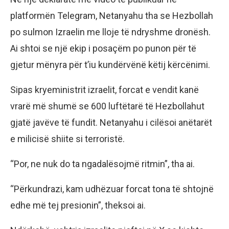
platformën Telegram, Netanyahu tha se Hezbollah
po sulmon Izraelin me lloje të ndryshme dronësh.
Ai shtoi se një ekip i posaçëm po punon për të
gjetur mënyra për t’iu kundërvënë këtij kërcënimi.
Sipas kryeministrit izraelit, forcat e vendit kanë
vrarë më shumë se 600 luftëtarë të Hezbollahut
gjatë javëve të fundit. Netanyahu i cilësoi anëtarët
e milicisë shiite si terroristë.
“Por, ne nuk do ta ngadalësojmë ritmin”, tha ai.
“Përkundrazi, kam udhëzuar forcat tona të shtojnë
edhe më tej presionin”, theksoi ai.