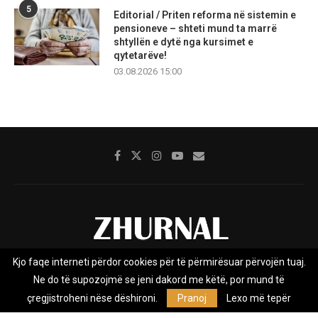
5
Editorial / Priten reforma në sistemin e
pensioneve – shteti mund ta marrë
shtyllën e dytë nga kursimet e
qytetarëve!
03.08.2026 15:00
Kjo faqe interneti përdor cookies për të përmirësuar përvojën tuaj.
Rreth nesh
Impresumi
Marketing
Kontakt
Ne do të supozojmë se jeni dakord me këtë, por mund të
Privacy Policy
çregjistroheni nëse dëshironi.
Pranoj
Lexo më tepër
Zhurnal.mk është Agjenci e Lajmeve e pavarur, e themeluar në vitin