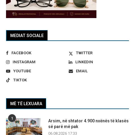
MEDIAT SOCIALE
FACEBOOK
TWITTER
INSTAGRAM
LINKEDIN
YOUTUBE
EMAIL
TIKTOK
MË TË LEXUARA
1
Arsim, në shtator 4.900 nxënës të klasës
së parë më pak
06.08.2026 17:33