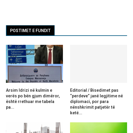
POSTIMET E FUNDIT
Arsim Idrizi në kulmin e
Editorial / Bisedimet pas
verës po bën gjum dimëror,
“perdeve” janë legjitime në
është rrethuar me tabela
diplomaci, por para
pa...
nënshkrimit patjetër të
ketë...