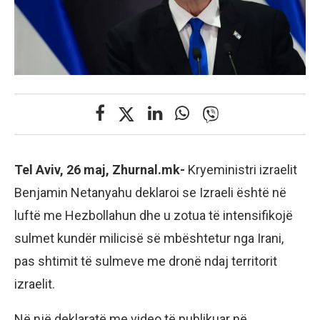
Tel Aviv, 26 maj, Zhurnal.mk-
Kryeministri izraelit
Benjamin Netanyahu deklaroi se Izraeli është në
luftë me Hezbollahun dhe u zotua të intensifikojë
sulmet kundër milicisë së mbështetur nga Irani,
pas shtimit të sulmeve me dronë ndaj territorit
izraelit.
Në një deklaratë me video të publikuar në