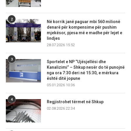
2
Në korrik janë paguar mbi 560 milionë
denarë për kompensime për pushim
mjekësor, pjesa më e madhe për lejet e
lindjes
28.07.2026 15:52
3
Sportelet e NP “Ujësjellësi dhe
Kanalizimi” – Shkup nesër do të punojnë
nga ora 7:30 deri në 15:30, e mërkura
është ditë jopune
05.01.2026 10:36
4
Regjistrohet tërmet në Shkup
02.08.2026 22:34