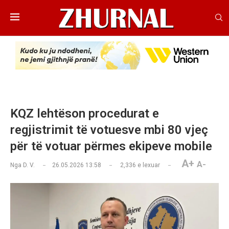
KQZ lehtëson procedurat e
regjistrimit të votuesve mbi 80 vjeç
për të votuar përmes ekipeve mobile
A+
A-
Nga
D. V.
26.05.2026 13:58
2,336
e lexuar