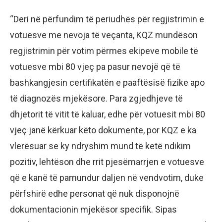
“Deri në përfundim të periudhës për regjistrimin e
votuesve me nevoja të veçanta, KQZ mundëson
regjistrimin për votim përmes ekipeve mobile të
votuesve mbi 80 vjeç pa pasur nevojë që të
bashkangjesin certifikatën e paaftësisë fizike apo
të diagnozës mjekësore. Para zgjedhjeve të
dhjetorit të vitit të kaluar, edhe për votuesit mbi 80
vjeç janë kërkuar këto dokumente, por KQZ e ka
vlerësuar se ky ndryshim mund të ketë ndikim
pozitiv, lehtëson dhe rrit pjesëmarrjen e votuesve
që e kanë të pamundur daljen në vendvotim, duke
përfshirë edhe personat që nuk disponojnë
dokumentacionin mjekësor specifik. Sipas