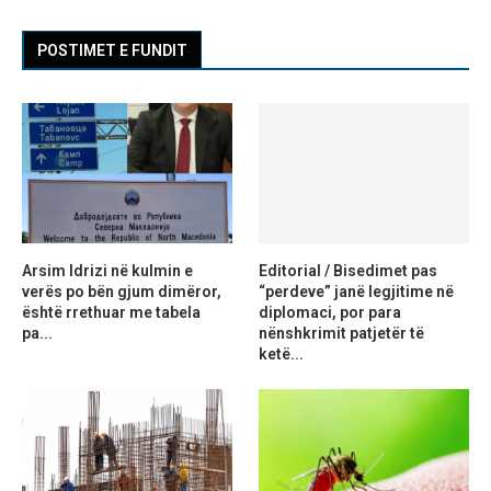
POSTIMET E FUNDIT
Arsim Idrizi në kulmin e
Editorial / Bisedimet pas
verës po bën gjum dimëror,
“perdeve” janë legjitime në
është rrethuar me tabela
diplomaci, por para
pa...
nënshkrimit patjetër të
ketë...