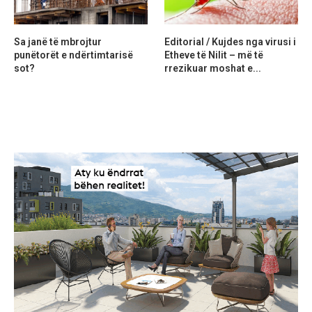
Sa janë të mbrojtur
Editorial / Kujdes nga virusi i
punëtorët e ndërtimtarisë
Etheve të Nilit – më të
sot?
rrezikuar moshat e...