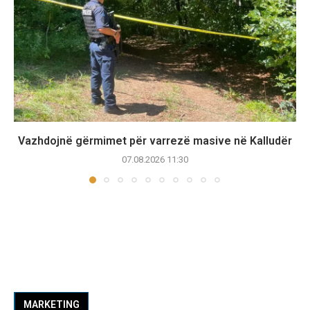
Vazhdojnë gërmimet për varrezë masive në Kalludër
07.08.2026 11:30
MARKETING