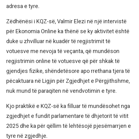
adresa e tyre.
Zëdhënësi i KQZ-së, Valmir Elezi në një intervistë
për Ekonomia Online ka thënë se ky aktivitet është
duke u zhvilluar në kuadër të regjistrimit të
votuesve me nevoja të veçanta, që mundëson
regjistrimin online të votuesve që për shkak të
gjendjes fizike, shëndetësore apo rrethana tjera të
pëcaktuara në Ligjin për Zgjedhjet e Përgjithshme,
nuk mund të paraqiten në vendvotimin e tyre.
Kjo praktikë e KQZ-së ka filluar të mundësohet nga
zgjedhjet e fundit parlamentare të dhjetorit të vitit
2025 dhe ka për qëllim të lehtësojë pjesëmarrjen e
tyre në zgjedhje.