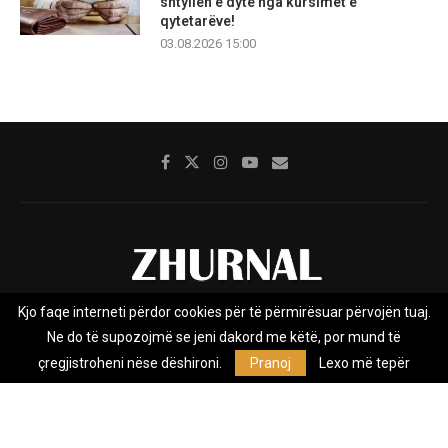
shtyllën e dytë nga kursimet e
qytetarëve!
03.08.2026 15:00
Kjo faqe interneti përdor cookies për të përmirësuar përvojën tuaj.
Rreth nesh
Impresumi
Marketing
Kontakt
Ne do të supozojmë se jeni dakord me këtë, por mund të
Privacy Policy
çregjistroheni nëse dëshironi.
Pranoj
Lexo më tepër
Zhurnal.mk është Agjenci e Lajmeve e pavarur, e themeluar në vitin
2009, që e mbulon Maqedoninë, Kosovën, Shqipërinë edhe lajmet
nga bota.