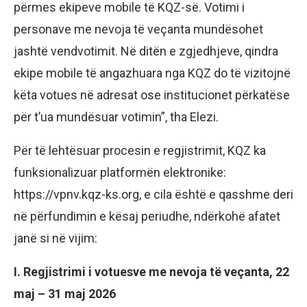
përmes ekipeve mobile të KQZ-së. Votimi i
personave me nevoja të veçanta mundësohet
jashtë vendvotimit. Në ditën e zgjedhjeve, qindra
ekipe mobile të angazhuara nga KQZ do të vizitojnë
këta votues në adresat ose institucionet përkatëse
për t’ua mundësuar votimin”, tha Elezi.
Për të lehtësuar procesin e regjistrimit, KQZ ka
funksionalizuar platformën elektronike:
https://vpnv.kqz-ks.org, e cila është e qasshme deri
në përfundimin e kësaj periudhe, ndërkohë afatet
janë si në vijim:
I. Regjistrimi i votuesve me nevoja të veçanta, 22
maj – 31 maj 2026