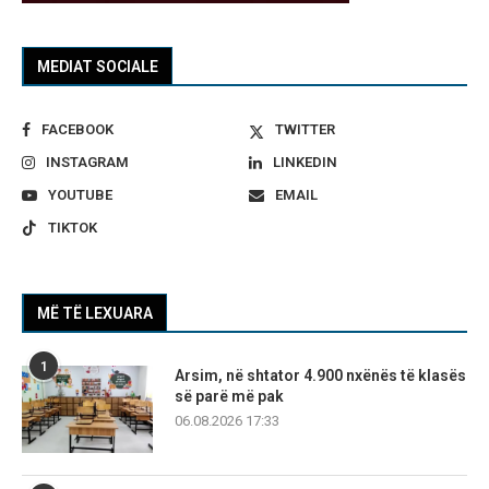
MEDIAT SOCIALE
FACEBOOK
TWITTER
INSTAGRAM
LINKEDIN
YOUTUBE
EMAIL
TIKTOK
MË TË LEXUARA
1
Arsim, në shtator 4.900 nxënës të klasës
së parë më pak
06.08.2026 17:33