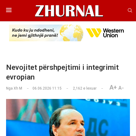
Nevojitet përshpejtimi i integrimit
evropian
A+
A-
Nga
Xh M
06.06.2026 11:15
2,162
e lexuar