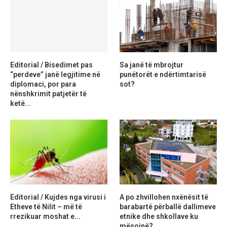
Editorial / Bisedimet pas
Sa janë të mbrojtur
“perdeve” janë legjitime në
punëtorët e ndërtimtarisë
diplomaci, por para
sot?
nënshkrimit patjetër të
ketë...
Editorial / Kujdes nga virusi i
A po zhvillohen nxënësit të
Etheve të Nilit – më të
barabartë përballë dallimeve
rrezikuar moshat e...
etnike dhe shkollave ku
mësojnë?