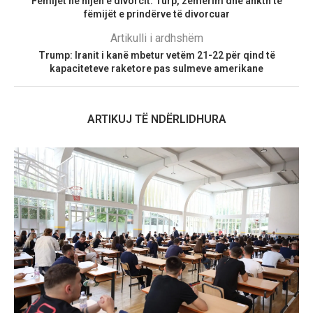
Fëmijët në hijen e divorcit: Turp, zemërim dhe ankth te
fëmijët e prindërve të divorcuar
Artikulli i ardhshëm
Trump: Iranit i kanë mbetur vetëm 21-22 për qind të
kapaciteteve raketore pas sulmeve amerikane
ARTIKUJ TË NDËRLIDHURA