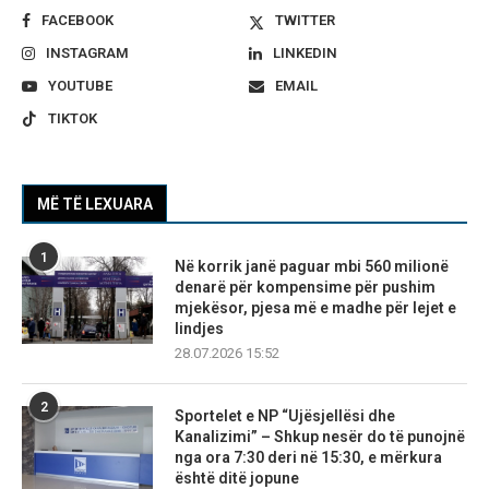
FACEBOOK
TWITTER
INSTAGRAM
LINKEDIN
YOUTUBE
EMAIL
TIKTOK
MË TË LEXUARA
1
Në korrik janë paguar mbi 560 milionë
denarë për kompensime për pushim
mjekësor, pjesa më e madhe për lejet e
lindjes
28.07.2026 15:52
2
Sportelet e NP “Ujësjellësi dhe
Kanalizimi” – Shkup nesër do të punojnë
nga ora 7:30 deri në 15:30, e mërkura
është ditë jopune