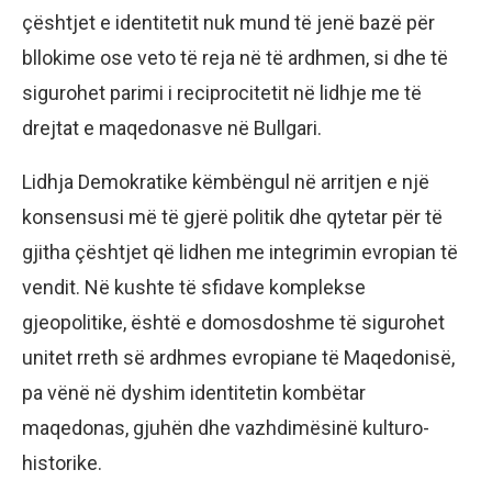
çështjet e identitetit nuk mund të jenë bazë për
bllokime ose veto të reja në të ardhmen, si dhe të
sigurohet parimi i reciprocitetit në lidhje me të
drejtat e maqedonasve në Bullgari.
Lidhja Demokratike këmbëngul në arritjen e një
konsensusi më të gjerë politik dhe qytetar për të
gjitha çështjet që lidhen me integrimin evropian të
vendit. Në kushte të sfidave komplekse
gjeopolitike, është e domosdoshme të sigurohet
unitet rreth së ardhmes evropiane të Maqedonisë,
pa vënë në dyshim identitetin kombëtar
maqedonas, gjuhën dhe vazhdimësinë kulturo-
historike.