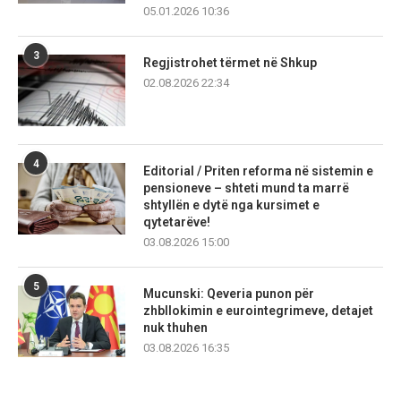
05.01.2026 10:36
3
Regjistrohet tërmet në Shkup
02.08.2026 22:34
4
Editorial / Priten reforma në sistemin e
pensioneve – shteti mund ta marrë
shtyllën e dytë nga kursimet e
qytetarëve!
03.08.2026 15:00
5
Mucunski: Qeveria punon për
zhbllokimin e eurointegrimeve, detajet
nuk thuhen
03.08.2026 16:35