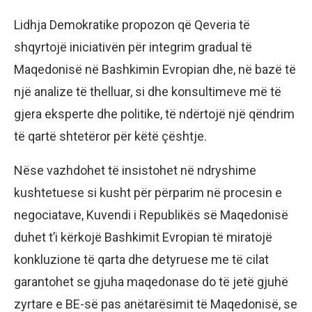
Lidhja Demokratike propozon që Qeveria të
shqyrtojë iniciativën për integrim gradual të
Maqedonisë në Bashkimin Evropian dhe, në bazë të
një analize të thelluar, si dhe konsultimeve më të
gjera eksperte dhe politike, të ndërtojë një qëndrim
të qartë shtetëror për këtë çështje.
Nëse vazhdohet të insistohet në ndryshime
kushtetuese si kusht për përparim në procesin e
negociatave, Kuvendi i Republikës së Maqedonisë
duhet t’i kërkojë Bashkimit Evropian të miratojë
konkluzione të qarta dhe detyruese me të cilat
garantohet se gjuha maqedonase do të jetë gjuhë
zyrtare e BE-së pas anëtarësimit të Maqedonisë, se