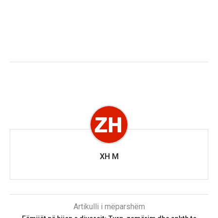
XH M
Artikulli i mëparshëm