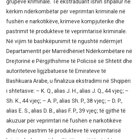
grupeve kriminale. Të ekstraduarit ishin shpallur në
kërkim ndërkombëtar për veprimtari kriminale në
fushën e narkotikëve, krimeve kompjuterike dhe
pastrimit të produkteve të veprimtarisë kriminale.
Në vijim të bashkëpunimit të ngushtë ndërmjet
Departamentit për Marrëdhëniet Ndërkombëtare në
Drejtorinë e Përgjithshme të Policisë së Shtetit dhe
autoriteteve ligjzbatuese të Emirateve të
Bashkuara Arabe, u finalizua ekstradimi në Shqipëri
i shtetasve: – K. Q., alias J. H., alias J. Q., 44 vjeç; –
Sh. K., 44 vjeç; – A. P., alias Sh. P., 38 vjeç; – D. P.,
alias E. S., alias D. B., alias F. P., 39 vjeç; të gjithë të
akuzuar për veprimtari në fushën e narkotikëve
dhe/ose pastrim të produkteve të veprimtarisë