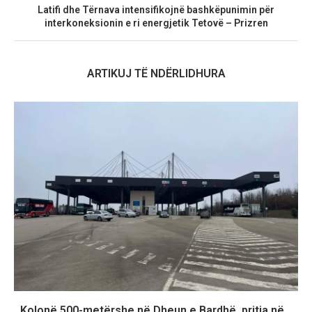
Latifi dhe Tërnava intensifikojnë bashkëpunimin për
interkoneksionin e ri energjetik Tetovë – Prizren
ARTIKUJ TË NDËRLIDHURA
Kolonë 500-metërshe në Dheun e Bardhë, pritja në...