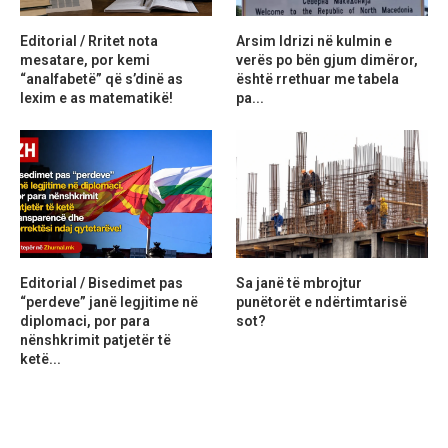
Editorial / Rritet nota
Arsim Idrizi në kulmin e
mesatare, por kemi
verës po bën gjum dimëror,
“analfabetë” që s’dinë as
është rrethuar me tabela
lexim e as matematikë!
pa...
Editorial / Bisedimet pas
Sa janë të mbrojtur
“perdeve” janë legjitime në
punëtorët e ndërtimtarisë
diplomaci, por para
sot?
nënshkrimit patjetër të
ketë...