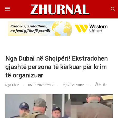
Nga Dubai në Shqipëri! Ekstradohen
gjashtë persona të kërkuar për krim
të organizuar
A+
A-
Nga
Xh M
05.06.2026 22:17
2,570
e lexuar