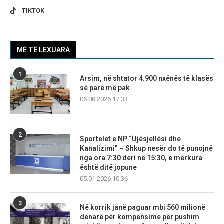
TIKTOK
MË TË LEXUARA
1
Arsim, në shtator 4.900 nxënës të klasës
së parë më pak
06.08.2026 17:33
2
Sportelet e NP “Ujësjellësi dhe
Kanalizimi” – Shkup nesër do të punojnë
nga ora 7:30 deri në 15:30, e mërkura
është ditë jopune
05.01.2026 10:36
3
Në korrik janë paguar mbi 560 milionë
denarë për kompensime për pushim