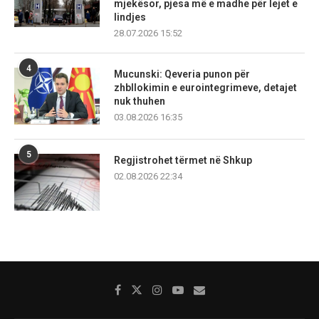
mjekësor, pjesa më e madhe për lejet e
lindjes
28.07.2026 15:52
4
Mucunski: Qeveria punon për
zhbllokimin e eurointegrimeve, detajet
nuk thuhen
03.08.2026 16:35
5
Regjistrohet tërmet në Shkup
02.08.2026 22:34