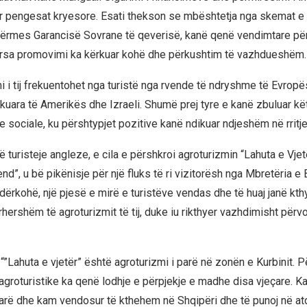
 pengesat kryesore. Esati thekson se mbështetja nga skemat e 
përmes Garancisë Sovrane të qeverisë, kanë qenë vendimtare për 
ërsa promovimi ka kërkuar kohë dhe përkushtim të vazhdueshëm.
i i tij frekuentohet nga turistë nga rvende të ndryshme të Evropës
kuara të Amerikës dhe Izraeli. Shumë prej tyre e kanë zbuluar kë
 sociale, ku përshtypjet pozitive kanë ndikuar ndjeshëm në rritje
ë turisteje angleze, e cila e përshkroi agroturizmin “Lahuta e Vjetë
d”, u bë pikënisje për një fluks të ri vizitorësh nga Mbretëria e 
dërkohë, një pjesë e mirë e turistëve vendas dhe të huaj janë kth
hershëm të agroturizmit të tij, duke iu rikthyer vazhdimisht përv
 “”Lahuta e vjetër” është agroturizmi i parë në zonën e Kurbinit. P
 agroturistike ka qenë lodhje e përpjekje e madhe disa vjeçare. 
arë dhe kam vendosur të kthehem në Shqipëri dhe të punoj në at