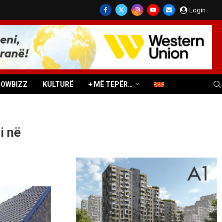
Login
HOWBIZZ
KULTURË
+ MË TEPËR…
i në