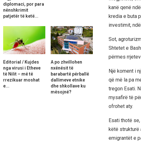
diplomaci, por para
kanë qenë ndër
nënshkrimit
kredia e buta 
patjetër të ketë...
investimit, nd
Sot, agroturizm
Shtetet e Bash
përmes rrjeteve
Editorial / Kujdes
A po zhvillohen
nga virusi i Etheve
nxënësit të
Një koment i nj
të Nilit – më të
barabartë përballë
që më la pa men
rrezikuar moshat
dallimeve etnike
e...
dhe shkollave ku
tregon Esati. N
mësojnë?
mysafirë të për
ofrohet aty.
Esati thotë se,
këtë strukturë
emigrantët e p