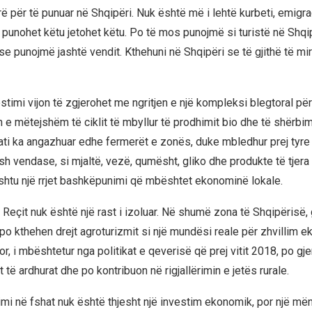
ë për të punuar në Shqipëri. Nuk është më i lehtë kurbeti, emigrac
 punohet këtu jetohet këtu. Po të mos punojmë si turistë në Shqip
e punojmë jashtë vendit. Kthehuni në Shqipëri se të gjithë të mira
timi vijon të zgjerohet me ngritjen e një kompleksi blegtoral për
 e mëtejshëm të ciklit të mbyllur të prodhimit bio dhe të shërbim
sati ka angazhuar edhe fermerët e zonës, duke mbledhur prej tyre
h vendase, si mjaltë, vezë, qumësht, gliko dhe produkte të tjera 
ështu një rrjet bashkëpunimi që mbështet ekonominë lokale.
 Reçit nuk është një rast i izoluar. Në shumë zona të Shqipërisë, 
po kthehen drejt agroturizmit si një mundësi reale për zhvillim 
or, i mbështetur nga politikat e qeverisë që prej vitit 2018, po gj
t të ardhurat dhe po kontribuon në rigjallërimin e jetës rurale.
imi në fshat nuk është thjesht një investim ekonomik, por një mën