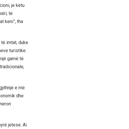
ioni, je këtu
ëri, të
t keni”, tha
 të imtat, duke
eve turistike.
 një gamë të
tradicionale,
gjithnjë e më
ekonomik dhe
eneron
yrë jetese. Ai