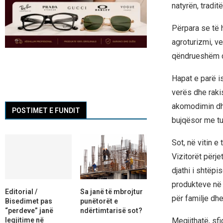
natyrën, tradit
Përpara se të 
agroturizmi, ve
qëndrueshëm d
Hapat e parë is
verës dhe rakis
akomodimin dhe 
POSTIMET E FUNDIT
bujqësor me tu
Sot, në vitin e
Vizitorët përje
djathi i shtëpi
produkteve në s
Editorial /
Sa janë të mbrojtur
për familje dhe
Bisedimet pas
punëtorët e
“perdeve” janë
ndërtimtarisë sot?
legjitime në
Megjithatë, sfi