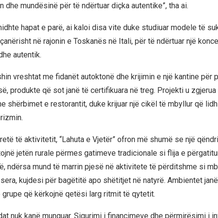
ën dhe mundësinë për të ndërtuar diçka autentike”, tha ai.
hidhte hapat e parë, ai kaloi disa vite duke studiuar modele të 
çanërisht në rajonin e Toskanës në Itali, për të ndërtuar një konce
he autentik.
hin vreshtat me fidanët autoktonë dhe krijimin e një kantine për 
ë, produkte që sot janë të certifikuara në treg. Projekti u zgjeru
shërbimet e restorantit, duke krijuar një cikël të mbyllur që lid
rizmin.
 tretë të aktivitetit, “Lahuta e Vjetër” ofron më shumë se një qëndr
tojnë jetën rurale përmes gatimeve tradicionale si flija e përgatit
së, ndërsa mund të marrin pjesë në aktivitete të përditshme si mb
era, kujdesi për bagëtitë apo shëtitjet në natyrë. Ambientet janë
 grupe që kërkojnë qetësi larg ritmit të qytetit.
dat nuk kanë munguar. Sigurimi i financimeve dhe përmirësimi i in