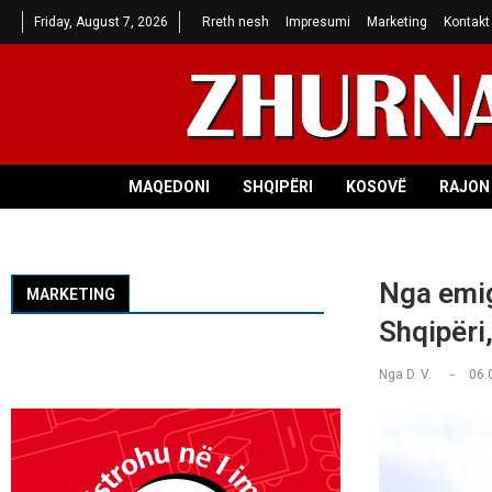
Friday, August 7, 2026
Rreth nesh
Impresumi
Marketing
Kontakt
MAQEDONI
SHQIPËRI
KOSOVË
RAJON 
Nga emig
MARKETING
Shqipëri,
Nga
D. V.
06.