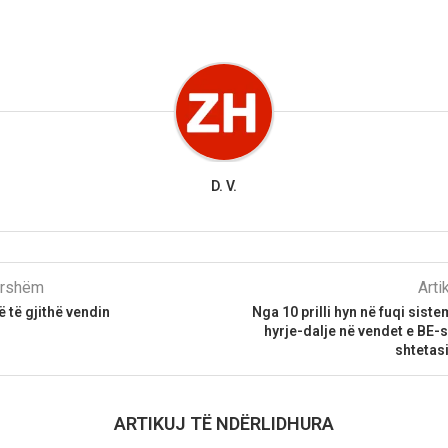
D. V.
parshëm
Arti
në të gjithë vendin
Nga 10 prilli hyn në fuqi sist
hyrje-dalje në vendet e BE-s
shtetas
ARTIKUJ TË NDËRLIDHURA