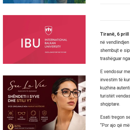
Tiranë, 6 pril
në vendlindjen 
shembujt e sip
trashëguar nga 
E vendosur mes
investim të kur
kuzhina autent
turistët vendas
shqiptare.
Esati tregon se
“Por ajo që më