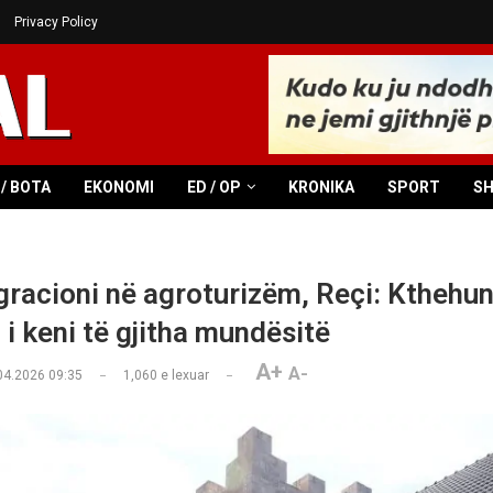
Privacy Policy
/ BOTA
EKONOMI
ED / OP
KRONIKA
SPORT
S
racioni në agroturizëm, Reçi: Kthehun
 i keni të gjitha mundësitë
A+
A-
04.2026 09:35
1,060
e lexuar