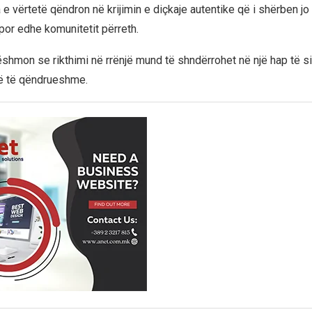
 e vërtetë qëndron në krijimin e diçkaje autentike që i shërben j
, por edhe komunitetit përreth.
dëshmon se rikthimi në rrënjë mund të shndërrohet në një hap të sig
ë të qëndrueshme.