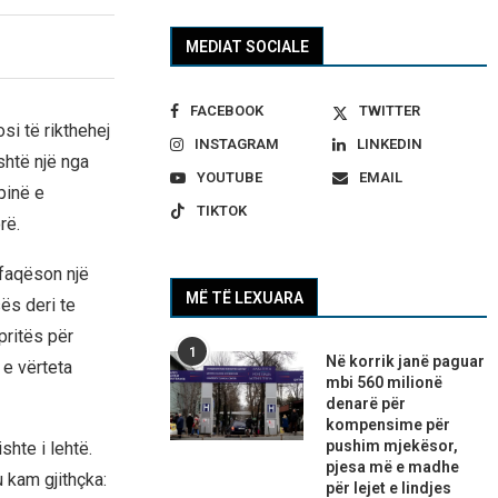
MEDIAT SOCIALE
FACEBOOK
TWITTER
si të rikthehej
INSTAGRAM
LINKEDIN
është një nga
YOUTUBE
EMAIL
pinë e
TIKTOK
rë.
rfaqëson një
MË TË LEXUARA
ës deri te
pritës për
1
Në korrik janë paguar
 e vërteta
mbi 560 milionë
denarë për
kompensime për
pushim mjekësor,
shte i lehtë.
pjesa më e madhe
 kam gjithçka:
për lejet e lindjes