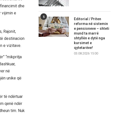
financimit dhe
vijimin e
5
Editorial / Priten
reforma në sistemin
e pensioneve – shteti
, Rajonit,
mund ta marrë
shtyllën e dytë nga
të destinacion
kursimet e
n e vizitave.
qytetarëve!
03.08.2026 15:00
r” “mikpritja
Bashkuar,
yer në
ojën unike që
ër të ndërtuar
Kam qenë ndër
dheun tim. Nuk