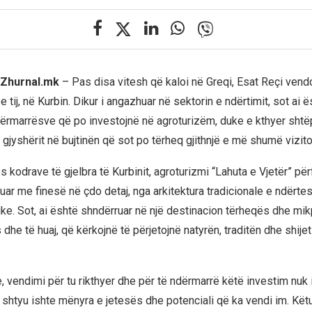
l Zhurnal.mk
– Pas disa vitesh që kaloi në Greqi, Esat Reçi vendo
e tij, në Kurbin. Dikur i angazhuar në sektorin e ndërtimit, sot ai 
ërmarrësve që po investojnë në agroturizëm, duke e kthyer shtë
gjyshërit në bujtinën që sot po tërheq gjithnjë e më shumë vizito
 kodrave të gjelbra të Kurbinit, agroturizmi “Lahuta e Vjetër” pë
uar me finesë në çdo detaj, nga arkitektura tradicionale e ndërtes
ike. Sot, ai është shndërruar në një destinacion tërheqës dhe mik
 dhe të huaj, që kërkojnë të përjetojnë natyrën, traditën dhe shijet
, vendimi për tu rikthyer dhe për të ndërmarrë këtë investim nuk i
 shtyu ishte mënyra e jetesës dhe potenciali që ka vendi im. Këtu