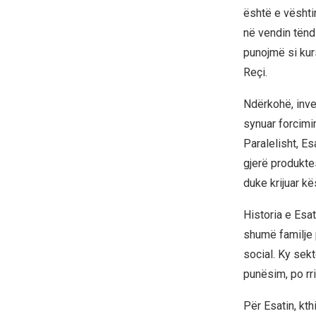
është e vështir
në vendin tënd
punojmë si kurs
Reçi.
Ndërkohë, inves
synuar forcimin
Paralelisht, E
gjerë produktes
duke krijuar k
Historia e Esat
shumë familje 
social. Ky sekt
punësim, po rri
Për Esatin, kth