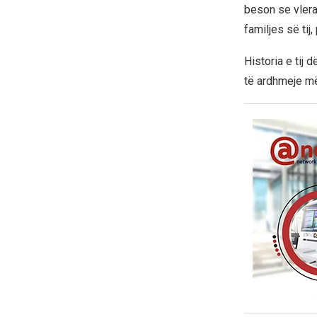
beson se vlera
familjes së tij
Historia e tij 
të ardhmeje m