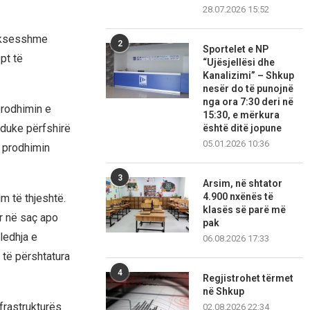
28.07.2026 15:52
suksesshme
2
Sportelet e NP
pt të
“Ujësjellësi dhe
Kanalizimi” – Shkup
nesër do të punojnë
nga ora 7:30 deri në
prodhimin e
15:30, e mërkura
a duke përfshirë
është ditë jopune
05.01.2026 10:36
h prodhimin
3
Arsim, në shtator
4.900 nxënës të
im të thjeshtë.
klasës së parë më
ur në saç apo
pak
ledhja e
06.08.2026 17:33
 të përshtatura
4
Regjistrohet tërmet
në Shkup
frastrukturës
02.08.2026 22:34