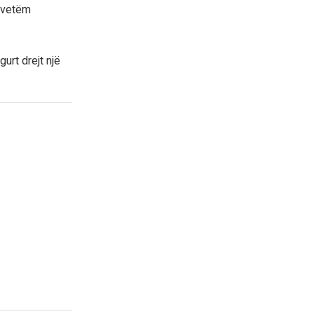
o vetëm
urt drejt një