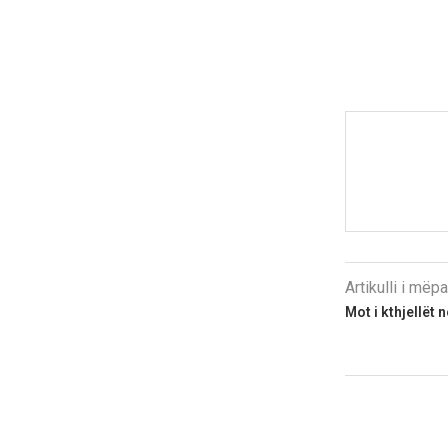
Artikulli i më
Mot i kthjellët 