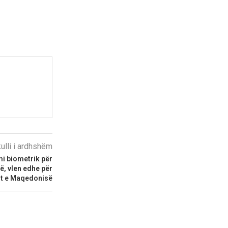
kulli i ardhshëm
emi biometrik për
ë, vlen edhe për
it e Maqedonisë