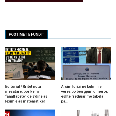
POSTIMET E FUNDIT
Editorial / Rritet nota
Arsim Idrizi në kulmin e
mesatare, por kemi
verës po bën gjum dimëror,
“analfabetë” që s’dinë as
është rrethuar me tabela
lexim e as matematikë!
pa...