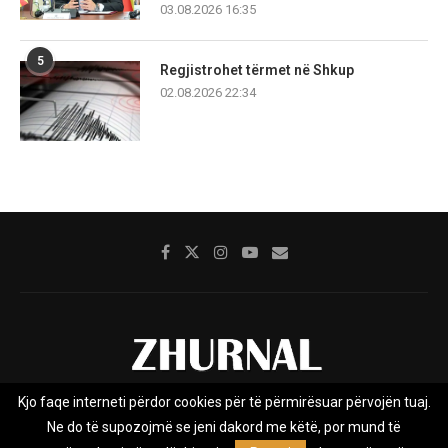
03.08.2026 16:35
5
Regjistrohet tërmet në Shkup
02.08.2026 22:34
Kjo faqe interneti përdor cookies për të përmirësuar përvojën tuaj.
Rreth nesh
Impresumi
Marketing
Kontakt
Ne do të supozojmë se jeni dakord me këtë, por mund të
Privacy Policy