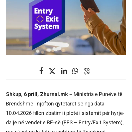
Shkup, 6 prill, Zhurnal.mk –
Ministria e Punëve të
Brendshme i njofton qytetarët se nga data
10.04.2026 fillon zbatimi i plotë i sistemit për hyrje-
dalje në vendet e BE-së (EES – Entry/Exit System),
me ç’rast në kufijtë e jashtëm të Bashkimit