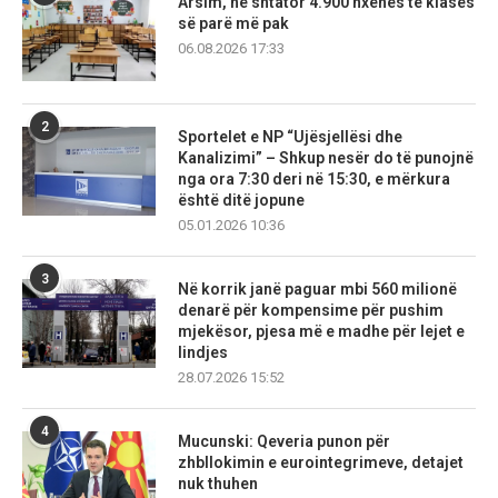
Arsim, në shtator 4.900 nxënës të klasës
së parë më pak
06.08.2026 17:33
2
Sportelet e NP “Ujësjellësi dhe
Kanalizimi” – Shkup nesër do të punojnë
nga ora 7:30 deri në 15:30, e mërkura
është ditë jopune
05.01.2026 10:36
3
Në korrik janë paguar mbi 560 milionë
denarë për kompensime për pushim
mjekësor, pjesa më e madhe për lejet e
lindjes
28.07.2026 15:52
4
Mucunski: Qeveria punon për
zhbllokimin e eurointegrimeve, detajet
nuk thuhen