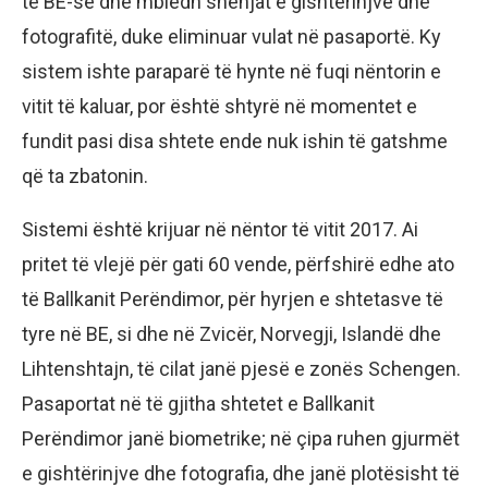
të BE-së dhe mbledh shenjat e gishtërinjve dhe
fotografitë, duke eliminuar vulat në pasaportë. Ky
sistem ishte paraparë të hynte në fuqi nëntorin e
vitit të kaluar, por është shtyrë në momentet e
fundit pasi disa shtete ende nuk ishin të gatshme
që ta zbatonin.
Sistemi është krijuar në nëntor të vitit 2017. Ai
pritet të vlejë për gati 60 vende, përfshirë edhe ato
të Ballkanit Perëndimor, për hyrjen e shtetasve të
tyre në BE, si dhe në Zvicër, Norvegji, Islandë dhe
Lihtenshtajn, të cilat janë pjesë e zonës Schengen.
Pasaportat në të gjitha shtetet e Ballkanit
Perëndimor janë biometrike; në çipa ruhen gjurmët
e gishtërinjve dhe fotografia, dhe janë plotësisht të