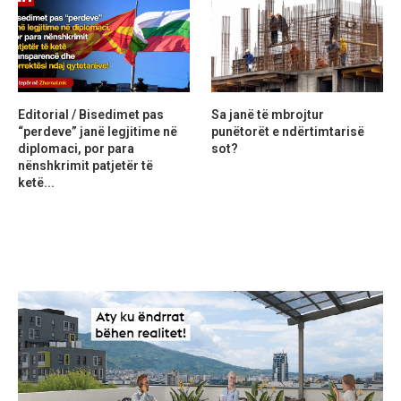
Editorial / Bisedimet pas
Sa janë të mbrojtur
“perdeve” janë legjitime në
punëtorët e ndërtimtarisë
diplomaci, por para
sot?
nënshkrimit patjetër të
ketë...