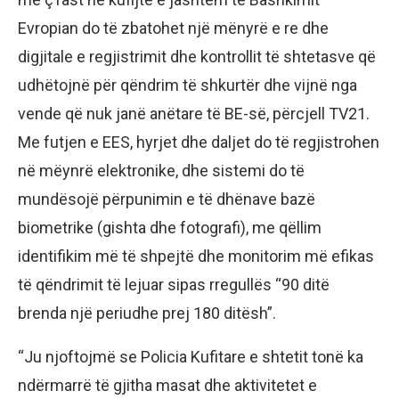
Evropian do të zbatohet një mënyrë e re dhe
digjitale e regjistrimit dhe kontrollit të shtetasve që
udhëtojnë për qëndrim të shkurtër dhe vijnë nga
vende që nuk janë anëtare të BE-së, përcjell TV21.
Me futjen e EES, hyrjet dhe daljet do të regjistrohen
në mëynrë elektronike, dhe sistemi do të
mundësojë përpunimin e të dhënave bazë
biometrike (gishta dhe fotografi), me qëllim
identifikim më të shpejtë dhe monitorim më efikas
të qëndrimit të lejuar sipas rregullës “90 ditë
brenda një periudhe prej 180 ditësh”.
“Ju njoftojmë se Policia Kufitare e shtetit tonë ka
ndërmarrë të gjitha masat dhe aktivitetet e