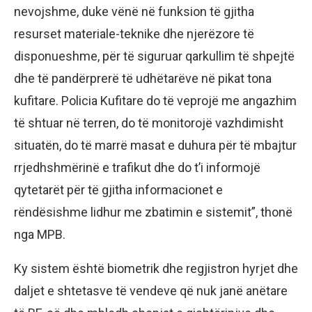
nevojshme, duke vënë në funksion të gjitha
resurset materiale-teknike dhe njerëzore të
disponueshme, për të siguruar qarkullim të shpejtë
dhe të pandërprerë të udhëtarëve në pikat tona
kufitare. Policia Kufitare do të veprojë me angazhim
të shtuar në terren, do të monitorojë vazhdimisht
situatën, do të marrë masat e duhura për të mbajtur
rrjedhshmërinë e trafikut dhe do t’i informojë
qytetarët për të gjitha informacionet e
rëndësishme lidhur me zbatimin e sistemit”, thonë
nga MPB.
Ky sistem është biometrik dhe regjistron hyrjet dhe
daljet e shtetasve të vendeve që nuk janë anëtare