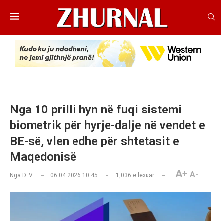
Nga 10 prilli hyn në fuqi sistemi
biometrik për hyrje-dalje në vendet e
BE-së, vlen edhe për shtetasit e
Maqedonisë
A+
A-
Nga
D. V.
06.04.2026 10:45
1,036
e lexuar