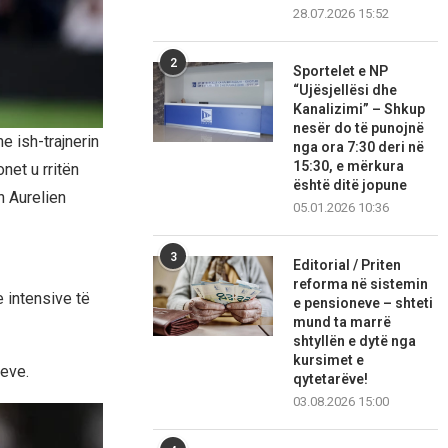
28.07.2026 15:52
2
Sportelet e NP
“Ujësjellësi dhe
Kanalizimi” – Shkup
nesër do të punojnë
e ish-trajnerin
nga ora 7:30 deri në
15:30, e mërkura
net u rritën
është ditë jopune
n Aurelien
05.01.2026 10:36
3
Editorial / Priten
reforma në sistemin
 intensive të
e pensioneve – shteti
mund ta marrë
shtyllën e dytë nga
kursimet e
eve.
qytetarëve!
03.08.2026 15:00