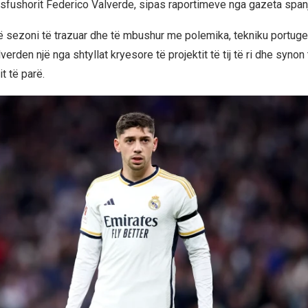
mesfushorit Federico Valverde, sipas raportimeve nga gazeta spanj
ë sezoni të trazuar dhe të mbushur me polemika, tekniku portug
erden një nga shtyllat kryesore të projektit të tij të ri dhe synon
it të parë.