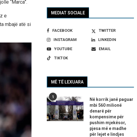
olle “Marca”.
MEDIAT SOCIALE
ez e
 ta mbajë atë si
FACEBOOK
TWITTER
INSTAGRAM
LINKEDIN
YOUTUBE
EMAIL
TIKTOK
MË TË LEXUARA
1
Në korrik janë paguar
mbi 560 milionë
denarë për
kompensime për
pushim mjekësor,
pjesa më e madhe
për lejet e lindjes