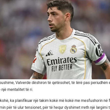
pushime, Valverde dëshiron të qetësohet, të lërë pas periudhën 
një mentalitet të ri.
kohë, ka planifikuar një takim kokë më kokë me mesfushorin në f
min për të ulur tensionet, për të hequr dyshimet rreth një largim