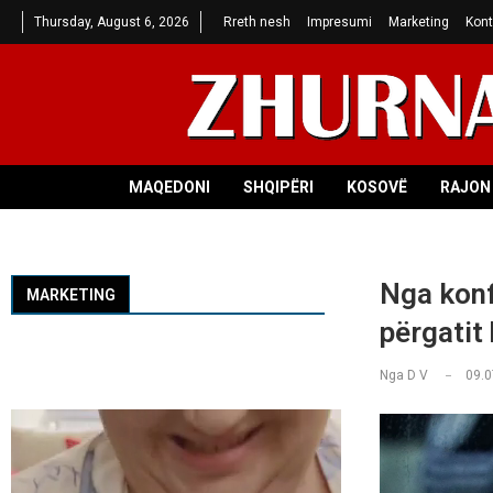
Thursday, August 6, 2026
Rreth nesh
Impresumi
Marketing
Kont
MAQEDONI
SHQIPËRI
KOSOVË
RAJON 
Nga konf
MARKETING
përgatit
Nga
D V
09.0