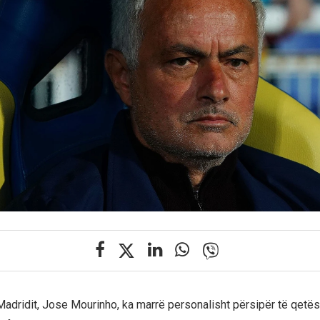
 Madridit, Jose Mourinho, ka marrë personalisht përsipër të qetës