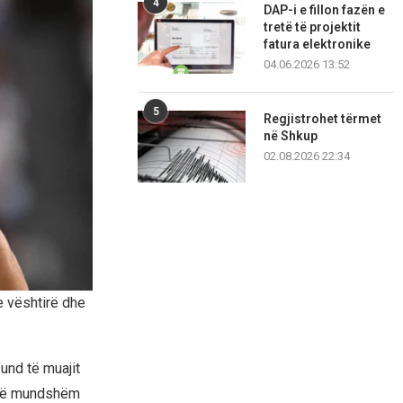
4
DAP-i e fillon fazën e
tretë të projektit
fatura elektronike
04.06.2026 13:52
5
Regjistrohet tërmet
në Shkup
02.08.2026 22:34
e vështirë dhe
und të muajit
i të mundshëm