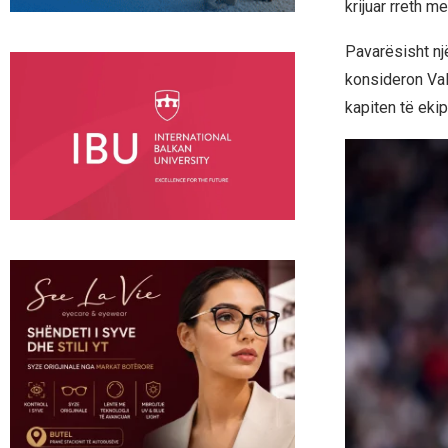
krijuar rreth 
Pavarësisht nj
konsideron Valv
kapiten të ekip