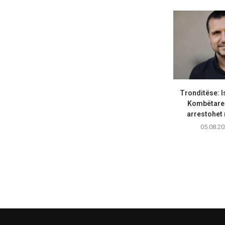
Tronditëse: Is
Kombëtares
arrestohet 
05.08.20