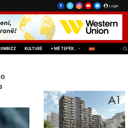
Login
HOWBIZZ
KULTURË
+ MË TEPËR…
ho
s