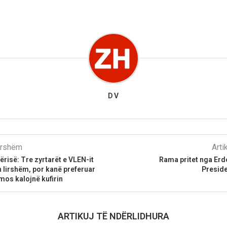
D V
parshëm
Arti
risë: Tre zyrtarët e VLEN-it
Rama pritet nga Erd
 lirshëm, por kanë preferuar
Preside
mos kalojnë kufirin
ARTIKUJ TË NDËRLIDHURA