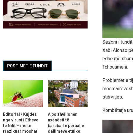
Sezoni i fundit
Xabi Alonso për
edhe më shumë 
POSTIMET E FUNDIT
Tchouameni.
Problemet e ti
mosmarrëveshje
stërvitjes.
Kombëtarja uru
Editorial / Kujdes
A po zhvillohen
nga virusi i Etheve
nxënësit të
të Nilit – më të
barabartë përballë
rrezikuar moshat
dallimeve etnike