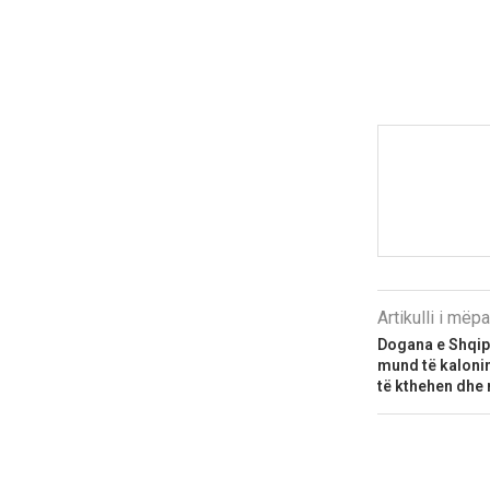
Artikulli i më
Dogana e Shqipë
mund të kalonin
të kthehen dhe 