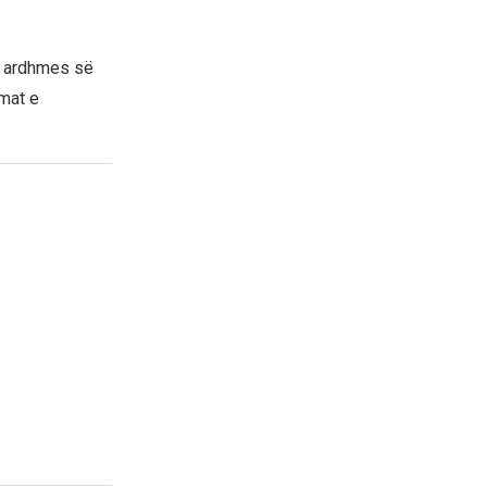
ë ardhmes së
omat e