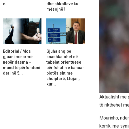
e...
dhe shkollave ku
mësojnë?
Editorial / Mos
Gjuha shqipe
gjuani me armë
anashkalohet në
nëpër dasma –
tabelat orientuese
mund të përfundoni
për fshatin e banuar
deri në 5...
plotësisht me
shqiptarë, Llojan,
kur...
Aktualisht me 
të rikthehet me 
Mourinho, ndër
korrik, me syni