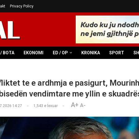
akt
Privacy Policy
/ BOTA
EKONOMI
ED / OP
KRONIKA
SPORT
S
liktet te e ardhmja e pasigurt, Mourin
 bisedën vendimtare me yllin e skuadrë
A+
A-
7.2026 14:27
1,543
e lexuar