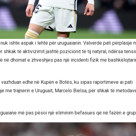
 nuk ishte aspak i lehtë për uruguaianin. Valverde pati përplasje m
 shkak të aktivizimit jashtë pozicionit të tij natyral, ndërsa tensio
në dhomat e zhveshjes pas një incidenti fizik me bashkëlojtari
j vazhduan edhe në Kupën e Botës, ku sipas raportimeve ai pati
 me trajnerin e Uruguait, Marcelo Bielsa, për shkak të metodave
guaiane më pas pësoi një eliminim befasues që në fazën e grup