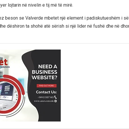
yer lojtarin në nivelin e tij më të mirë.
gez beson se Valverde mbetet një element i padiskutueshëm i s
dhe dëshiron ta shohë atë sërish si një lider në fushë dhe në dh