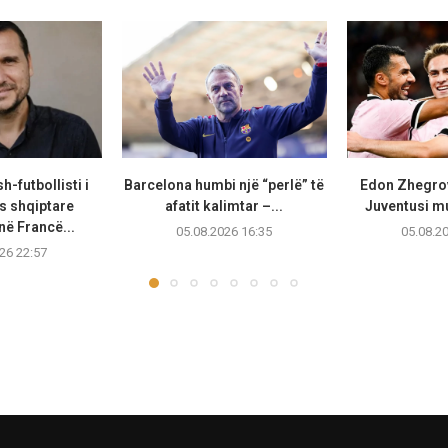
h-futbollisti i
Barcelona humbi një “perlë” të
Edon Zhegrov
 shqiptare
afatit kalimtar –...
Juventusi m
në Francë...
05.08.2026 16:35
05.08.2
26 22:57