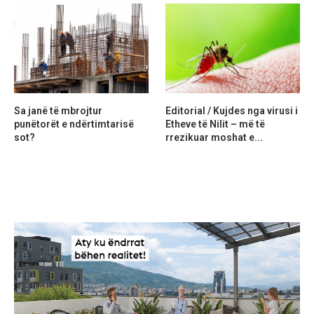
Sa janë të mbrojtur
Editorial / Kujdes nga virusi i
punëtorët e ndërtimtarisë
Etheve të Nilit – më të
sot?
rrezikuar moshat e...