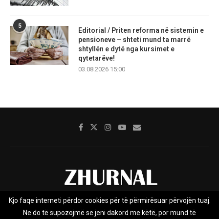
5
Editorial / Priten reforma në sistemin e
pensioneve – shteti mund ta marrë
shtyllën e dytë nga kursimet e
qytetarëve!
03.08.2026 15:00
Kjo faqe interneti përdor cookies për të përmirësuar përvojën tuaj.
Rreth nesh
Impresumi
Marketing
Kontakt
Ne do të supozojmë se jeni dakord me këtë, por mund të