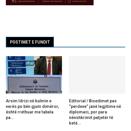
POSTIMET E FUNDIT
Arsim Idrizi në kulmin e
Editorial / Bisedimet pas
verës po bën gjum dimëror,
“perdeve” janë legjitime në
është rrethuar me tabela
diplomaci, por para
pa...
nënshkrimit patjetër të
ketë...