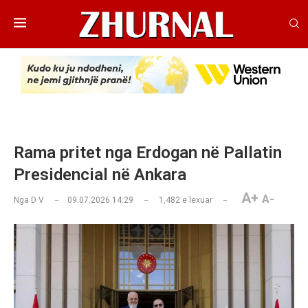
Rama pritet nga Erdogan në Pallatin
Presidencial në Ankara
A+
A-
Nga
D V
09.07.2026 14:29
1,482
e lexuar