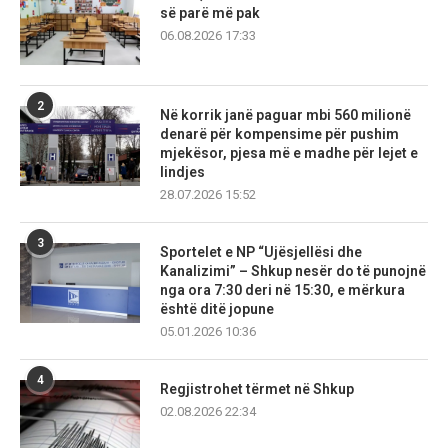
së parë më pak
06.08.2026 17:33
2
Në korrik janë paguar mbi 560 milionë
denarë për kompensime për pushim
mjekësor, pjesa më e madhe për lejet e
lindjes
28.07.2026 15:52
3
Sportelet e NP “Ujësjellësi dhe
Kanalizimi” – Shkup nesër do të punojnë
nga ora 7:30 deri në 15:30, e mërkura
është ditë jopune
05.01.2026 10:36
4
Regjistrohet tërmet në Shkup
02.08.2026 22:34