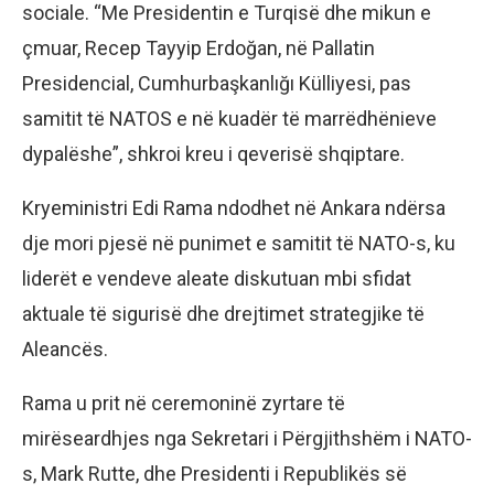
sociale. “Me Presidentin e Turqisë dhe mikun e
çmuar, Recep Tayyip Erdoğan, në Pallatin
Presidencial, Cumhurbaşkanlığı Külliyesi, pas
samitit të NATOS e në kuadër të marrëdhënieve
dypalëshe”, shkroi kreu i qeverisë shqiptare.
Kryeministri Edi Rama ndodhet në Ankara ndërsa
dje mori pjesë në punimet e samitit të NATO-s, ku
liderët e vendeve aleate diskutuan mbi sfidat
aktuale të sigurisë dhe drejtimet strategjike të
Aleancës.
Rama u prit në ceremoninë zyrtare të
mirëseardhjes nga Sekretari i Përgjithshëm i NATO-
s, Mark Rutte, dhe Presidenti i Republikës së